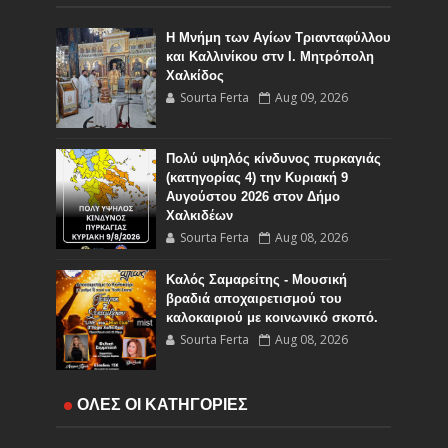
Η Μνήμη των Αγίων Τριανταφύλλου
και Καλλινίκου στν Ι. Μητρόπολη
Χαλκίδος
Sourta Ferta
Aug 09, 2026
Πολύ υψηλός κίνδυνος πυρκαγιάς
(κατηγορίας 4) την Κυριακή 9
Αυγούστου 2026 στον Δήμο
Χαλκιδέων
Sourta Ferta
Aug 08, 2026
Καλός Σαμαρείτης - Μουσική
βραδιά αποχαιρετισμού του
καλοκαιριού με κοινωνικό σκοπό.
Sourta Ferta
Aug 08, 2026
Αναλυτικά τα δρομολόγια των
ΟΛΕΣ ΟΙ ΚΑΤΗΓΟΡΙΕΣ
Κινητών Αστυνομικών Μονάδων
για την εβδομάδα από 10 έως 16-