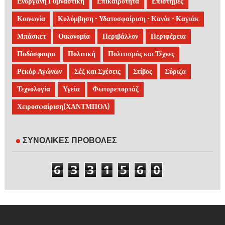
Ενόργανη Γυμναστική
Επικαιρότητα
Επιστήμες
Κοινωνία
Κολύμβηση - Υδατοσφαίριση - Κανόε - Καγιάκ
Μπάσκετ
Οικονομία
Περιβάλλον
Περιφέρεια
Ποδόσφαιρο
Πολιτική
Πολιτισμός και Τέχνες
Ρεκόρ Αγώνων
Σέξ και Σχέσεις
Στίβος
Σύριζα
Τεχνολογία
Υγεία
Φωτορεπορτάζ
Χειροσφαίριση(ΧΑΝΤΜΠΟΛ)
ΣΥΝΟΛΙΚΕΣ ΠΡΟΒΟΛΕΣ
6
3
3
1
5
6
0