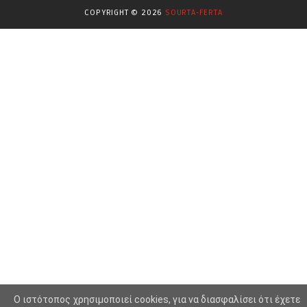
COPYRIGHT ©
2026
SOURTA-FERTA
Επιστήμες
(353)
Θερμοηλεκτρική
(1)
Κίνημα
(16)
Κοινωνία
(6332)
Κολύμβηση - Υδατοσφαίριση -
(1025)
Κανόε - Καγιάκ
Μπάσκετ
(77)
Νικολαϊδης Θανάσης
(804)
Ο Τύπος Σήμερα
(1230)
Οικονομία
(628)
Πασοκ
(415)
O ιστότοπος χρησιμοποιεί cookies, για να διασφαλίσει ότι έχετε