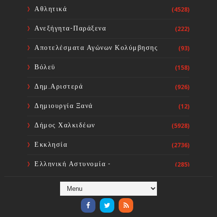
08-2026
Αθλητικά
(4528)
Sourta Ferta
Aug 08, 2026
Ανεξήγητα-Παράξενα
(222)
Ο Εορτασμός της Μεταμορφώσεως
του Σωτήρος στην Ιερά ΜΟνή
Αποτελέσματα Αγώνων Κολύμβησης
(93)
Οσίου Δαυϊδ
Sourta Ferta
Aug 08, 2026
Βόλεϋ
(158)
Δημ.Αριστερά
(926)
Δημιουργία Ξανά
(12)
Δήμος Χαλκιδέων
(5928)
Εκκλησία
(2736)
Ελληνική Αστυνομία -
(285)
Πυροσβεστική
Ενόργανη Γυμναστική
(59)
Επικαιρότητα
(284)