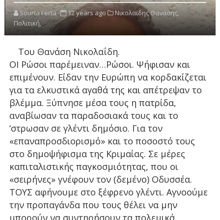
Sourta Ferta
12 years ago
Νικολαϊδης Θανάσης,
Πολιτική,
Του Θανάση Νικολαΐδη.
ΟΙ Ρώσοι παρέμειναν…Ρώσοι. Ψήφισαν και
επιμένουν. Είδαν την Ευρώπη να κορδακίζεται
για τα ελκυστικά αγαθά της και απέτρεψαν το
βλέμμα. Ξύπνησε μέσα τους η πατρίδα,
αναβίωσαν τα παραδοσιακά τους και το
‘στρωσαν σε γλέντι δημόσιο. Για τον
«επαναπροσδιορισμό» και το ποσοστό τους
στο δημοψήφισμα της Κριμαίας. Σε μέρες
καπιταλιστικής παγκοσμιότητας, που οι
«σειρήνες» γνέφουν τον (δεμένο) Οδυσσέα.
ΤΟΥΣ αφήνουμε στο ξέφρενο γλέντι. Αγνοούμε
την προπαγάνδα που τους θέλει να μην
μπορούν να συντηρήσουν τα πολεμικά