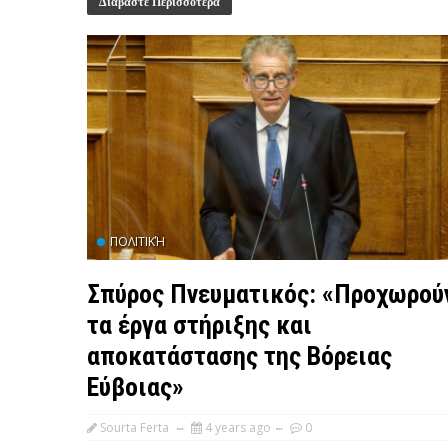
Διαβάστε Περισσότερα
ΠΟΛΙΤΙΚΉ
Σπύρος Πνευματικός: «Προχωρού
τα έργα στήριξης και
αποκατάστασης της Βόρειας
Εύβοιας»
Sourta Ferta
4 years ago
0