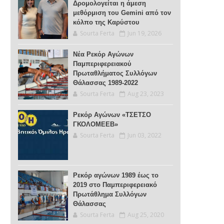
Δρομολογείται η άμεση
μεθόρμιση του Gemini από τον
κόλπο της Καρύστου
Sourta Ferta
Jun 19, 2026
Νέα Ρεκόρ Αγώνων
Παμπεριφερειακού
Πρωταθλήματος Συλλόγων
Θάλασσας 1989-2022
Sourta Ferta
Aug 23, 2023
Ρεκόρ Αγώνων «ΤΣΕΤΣΟ
ΓΚΟΛΟΜΕΕΒ»
Sourta Ferta
Jun 03, 2022
Ρεκόρ αγώνων 1989 έως το
2019 στο Παμπεριφερειακό
Πρωτάθλημα Συλλόγων
Θάλασσας
Sourta Ferta
Aug 25, 2020