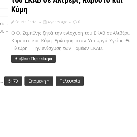
του ΕΚΑΒ σε Αλιβέρι, Κάρυστο και
Κύμη
Sourta Ferta
4 years ago
0
αι :
00 –
Ο Θ. Ζεμπίλης ζητά την ενίσχυση του ΕΚΑΒ σε Αλιβέρι,
Κάρυστο και Κύμη. Ερώτηση στον Υπουργό Υγείας Θ.
Πλεύρη Την ενίσχυση των Τομέων ΕΚΑΒ...
Διαβάστε Περισσότερα
...
5179
Επόμενη »
Τελευταία