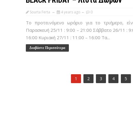
BLACK FRIDAY – Λίστα Δώρων
Sourta Ferta
4 years ago
0
Το προτεινόμενο ωράριο για το τριήμερο, είν
Παρασκευή 25/11 : 9:00 – 21:00 Σάββατο 26/11 : 9:
16:00 Κυριακή 27/11 : 11:00 – 16:00 Τα...
Διαβάστε Περισσότερα
1
2
3
4
5