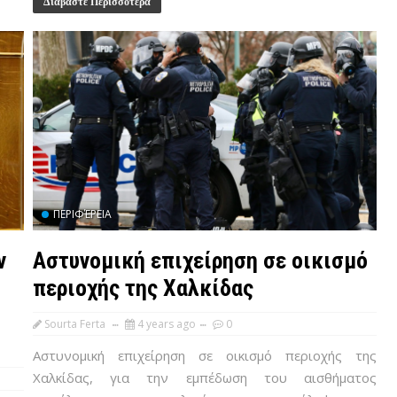
Διαβάστε Περισσότερα
ΠΕΡΙΦΈΡΕΙΑ
ν
Αστυνομική επιχείρηση σε οικισμό
περιοχής της Χαλκίδας
Sourta Ferta
4 years ago
0
Αστυνομική επιχείρηση σε οικισμό περιοχής της
Χαλκίδας, για την εμπέδωση του αισθήματος