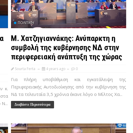
ΠΟΛΙΤΙΚΉ
α
Μ. Χατζηγιαννάκης: Ανύπαρκτη η
συμβολή της κυβέρνησης ΝΔ στην
περιφερειακή ανάπτυξη της χώρας
Sourta Ferta
4 years ago
0
Για πλήρη υποβάθμιση και εγκατάλειψη της
Περιφερειακής Αυτοδιοίκησης από την κυβέρνηση της
ν κ.
ΝΔ τα τελευταία 3,5 χρόνια έκανε λόγο ο Μίλτος Χα...
 στα
Ν...
Διαβάστε Περισσότερα