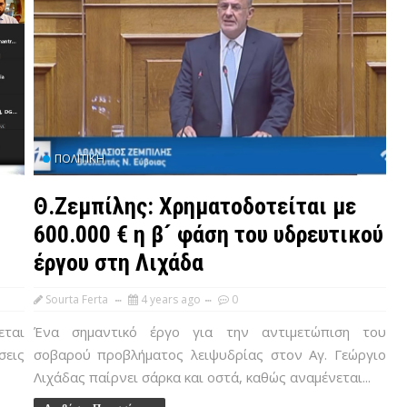
ΠΟΛΙΤΙΚΉ
Θ.Ζεμπίλης: Χρηματοδοτείται με
600.000 € η β´ φάση του υδρευτικού
έργου στη Λιχάδα
Sourta Ferta
4 years ago
0
εται
Ένα σημαντικό έργο για την αντιμετώπιση του
σεις
σοβαρού προβλήματος λειψυδρίας στον Αγ. Γεώργιο
Λιχάδας παίρνει σάρκα και οστά, καθώς αναμένεται...