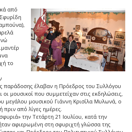
ικά από
 Σφυρίδη
αμπούνα),
αρελά
ενώ
ιμαντέρ
μνα
χή το
ν
ής παράδοσης έλαβαν η Πρόεδρος του Συλλόγου
 οι μουσικοί που συμμετείχαν στις εκδηλώσεις,
ου μεγάλου μουσικού Γιάννη Κρισίλα Μυλωνά, ο
 πριν από λίγες ημέρες.
σφυριά» την Τετάρτη 21 Ιουλίου, κατά την
ήταν αφιερωμένη στη σφυριχτή γλώσσα της