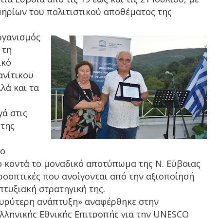
μηρίων του
πολιτιστικού αποθέματος της
ργανισμός
ς τη
ικό
ανίτικου
λά και τα
ά στις
 της
το
ό κοντά το μοναδικό αποτύπωμα της Ν. Εύβοιας
προοπτικές που ανοίγονται από την αξιοποίησή
πτυξιακή στρατηγική της.
 ευρύτερη ανάπτυξη» αναφέρθηκε στην
Ελληνικής Εθνικής Επιτροπής για την UNESCO