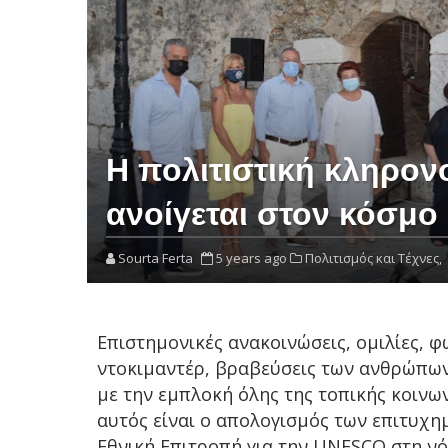
Η πολιτιστική κληρον
ανοίγεται στον κόσμο
Sourta Ferta
5 years ago
Πολιτισμός και Τέχνες,
Επιστημονικές ανακοινώσεις, ομιλίες,
ντοκιμαντέρ, βραβεύσεις των ανθρώπων
με την εμπλοκή όλης της τοπικής κοινω
αυτός είναι ο απολογισμός των επιτυχ
Εθνική Επιτροπή για την UNESCO στη νότι