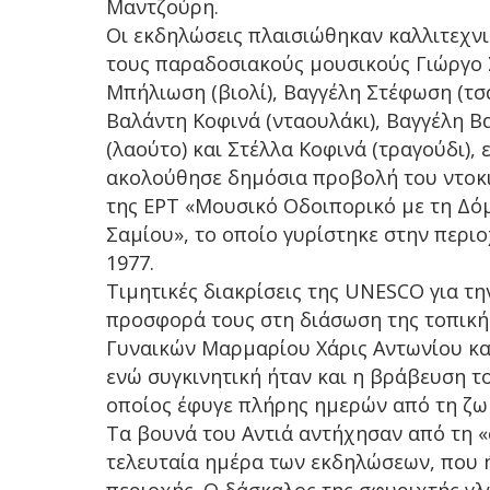
Μαντζούρη.
Οι εκδηλώσεις πλαισιώθηκαν καλλιτεχν
τους παραδοσιακούς μουσικούς Γιώργο
Μπήλιωση (βιολί), Βαγγέλη Στέφωση (τσ
Βαλάντη Κοφινά (νταουλάκι), Βαγγέλη Β
(λαούτο) και Στέλλα Κοφινά (τραγούδι), 
ακολούθησε δημόσια προβολή του ντοκ
της ΕΡΤ «Μουσικό Οδοιπορικό με τη Δό
Σαμίου», το οποίο γυρίστηκε στην περιο
1977.
Τιμητικές διακρίσεις της UNESCO για τη
προσφορά τους στη διάσωση της τοπικ
Γυναικών Μαρμαρίου Χάρις Αντωνίου και
ενώ συγκινητική ήταν και η βράβευση τ
οποίος έφυγε πλήρης ημερών από τη ζωή
Τα βουνά του Αντιά αντήχησαν από τη «
τελευταία ημέρα των εκδηλώσεων, που 