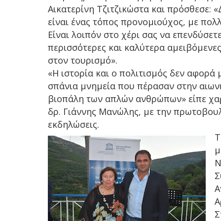
Αικατερίνη Τζιτζικώστα και πρόσθεσε: «
είναι ένας τόπος προνομιούχος, με πολ
Είναι λοιπόν στο χέρι σας να επενδύσετ
περισσότερες και καλύτερα αμειβόμενες 
στον τουρισμό».
«Η ιστορία και ο πολιτισμός δεν αφορά 
σπάνια μνημεία που πέρασαν στην αιωνι
βιοπάλη των απλών ανθρώπων» είπε χαρ
δρ. Γιάννης Μανώλης, με την πρωτοβου
εκδηλώσεις.
Τ
μ
Ν
Σ
Α
Α
Σ