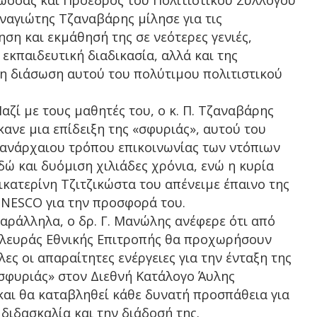
λώσσας και Πρόεδρος του Πολιτιστικού Συλλόγου
ναγιώτης Τζαναβάρης μίλησε για τις
ηση και εκμάθησή της σε νεότερες γενιές,
 εκπαιδευτική διαδικασία, αλλά και της
τη διάσωση αυτού του πολύτιμου πολιτιστικού
αζί με τους μαθητές του, ο κ. Π. Τζαναβάρης
κανε μια επίδειξη της «σφυριάς», αυτού του
ανάρχαιου τρόπου επικοινωνίας των ντόπιων
δώ και δυόμιση χιλιάδες χρόνια, ενώ η κυρία
ικατερίνη Τζιτζικώστα του απένειμε έπαινο της
NESCO για την προσφορά του.
αράλληλα, ο δρ. Γ. Μανώλης ανέφερε ότι από
λευράς Εθνικής Επιτροπής θα προχωρήσουν
λες οι απαραίτητες ενέργειες για την ένταξη της
σφυριάς» στον Διεθνή Κατάλογο Άυλης
και θα καταβληθεί κάθε δυνατή προσπάθεια για
 διδασκαλία και την διάδοσή της.