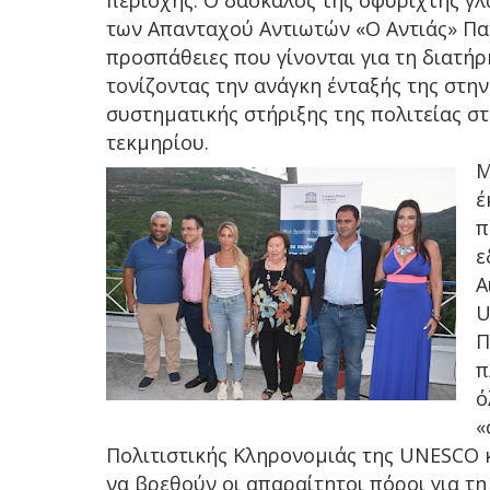
περιοχής. O δάσκαλος της σφυριχτής γ
των Απανταχού Αντιωτών «Ο Αντιάς» Πα
προσπάθειες που γίνονται για τη διατήρ
τονίζοντας την ανάγκη ένταξής της στην
συστηματικής στήριξης της πολιτείας σ
τεκμηρίου.
Μ
έ
π
ε
Α
U
Π
π
ό
«
Πολιτιστικής Κληρονομιάς της UNESCO 
να βρεθούν οι απαραίτητοι πόροι για τη