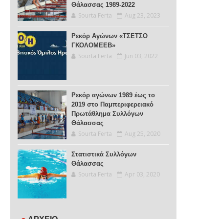
Θάλασσας 1989-2022
Sourta Ferta
Aug 23, 2023
Ρεκόρ Αγώνων «ΤΣΕΤΣΟ
ΓΚΟΛΟΜΕΕΒ»
Sourta Ferta
Jun 03, 2022
Ρεκόρ αγώνων 1989 έως το
2019 στο Παμπεριφερειακό
Πρωτάθλημα Συλλόγων
Θάλασσας
Sourta Ferta
Aug 25, 2020
Στατιστικά Συλλόγων
Θάλασσας
Sourta Ferta
Apr 03, 2020