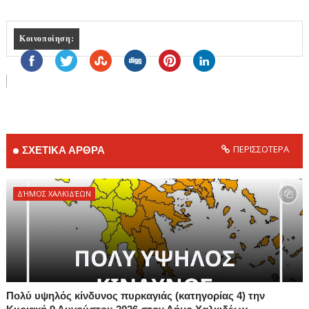
Κοινοποίηση:
ΠΕΡΙΣΣΟΤΕΡΑ
ΣΧΕΤΙΚΑ ΑΡΘΡΑ
ΔΉΜΟΣ ΧΑΛΚΙΔΈΩΝ
Πολύ υψηλός κίνδυνος πυρκαγιάς (κατηγορίας 4) την