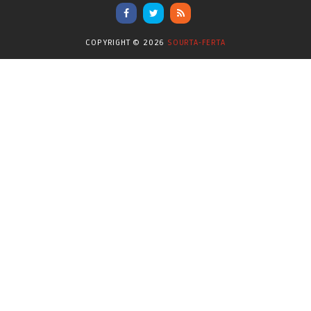
Επικαιρότητα
(284)
COPYRIGHT ©
2026
SOURTA-FERTA
Επιστήμες
(353)
Θερμοηλεκτρική
(1)
Κίνημα
(16)
Κοινωνία
(6332)
Κολύμβηση - Υδατοσφαίριση -
(1025)
Κανόε - Καγιάκ
Μπάσκετ
(77)
Νικολαϊδης Θανάσης
(804)
Ο Τύπος Σήμερα
(1230)
Οικονομία
(628)