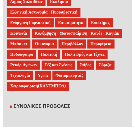
Δήμος Χαλκιδέων
Εκκλησία
Ελληνική Αστυνομία - Πυροσβεστική
Ενόργανη Γυμναστική
Επικαιρότητα
Επιστήμες
Κοινωνία
Κολύμβηση - Υδατοσφαίριση - Κανόε - Καγιάκ
Μπάσκετ
Οικονομία
Περιβάλλον
Περιφέρεια
Ποδόσφαιρο
Πολιτική
Πολιτισμός και Τέχνες
Ρεκόρ Αγώνων
Σέξ και Σχέσεις
Στίβος
Σύριζα
Τεχνολογία
Υγεία
Φωτορεπορτάζ
Χειροσφαίριση(ΧΑΝΤΜΠΟΛ)
ΣΥΝΟΛΙΚΕΣ ΠΡΟΒΟΛΕΣ