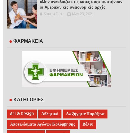
«Μην αγκαλιάζετε τις κότες σας» συστήνουν
οι Αμερικανικές υγειονομικές αρχές
Sourta Ferta
May 23, 2021
ΦΑΡΜΑΚΕΙΑ
ΚΑΤΗΓΟΡΙΕΣ
Art & Design
Αθλητικά
Ανεξήγητα-Παράξενα
Αποτελέσματα Αγώνων Κολύμβησης
Βόλεϋ