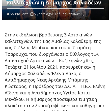
καλλιτεχνών η Δήμαρχος Χαλκιδέων
Sourta Ferta
5 years ago
Δήμος Χαλκιδέων,
Στην εκδήλωση βράβευσης 3 Αρτακηνών
καλλιτεχνών, της κας Αμαλίας Καλαθέρη, της
κας Στέλλας Μιμίκου και του κ. Σταμάτη
Τσαρούχα, που διοργάνωσε ο Σύλλογος των
Απανταχού Αρτακηνών – Κυζικηνών χθες,
Τετάρτη 21 Ιουλίου 2021, παρευρέθηκαν η
Δήμαρχος Χαλκιδέων Έλενα Βάκα, ο
Αντιδήμαρχος Νέας Αρτάκης Μπάμπης
Κώσταρος, η Πρόεδρος του Δ.Ο.Α.Π.Π.Ε.Χ. Ελένη
Αϊδίνη και η Αντιδήμαρχος Υγείας Κάτια
Μεγάλου. Η Δήμαρχος προσέφερε τιμητική
πλακέτα στην λυρική υψίφωνο και καθηγήτρια