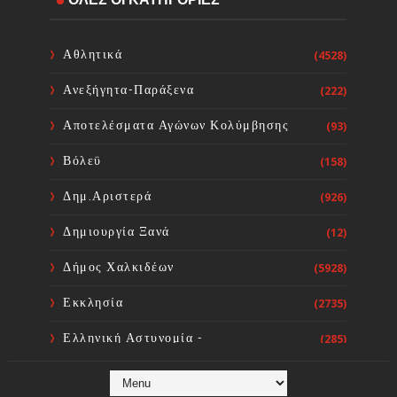
του Σωτήρος στην Ιερά ΜΟνή
Οσίου Δαυϊδ
Sourta Ferta
Aug 08, 2026
Αθλητικά
(4528)
Ανεξήγητα-Παράξενα
(222)
Ευχαριστήριος Εορτασμός της
Θαυμαστής Βροχής στο Ιερό
Αποτελέσματα Αγώνων Κολύμβησης
(93)
Προσκύνημα του Οσίου Ιωάννου
του Ρώσσου στο Ν. Προκόπι
Βόλεϋ
(158)
Ευβοίας
Sourta Ferta
Aug 08, 2026
Δημ.Αριστερά
(926)
Δημιουργία Ξανά
(12)
Δήμος Χαλκιδέων
(5928)
Εκκλησία
(2735)
Ελληνική Αστυνομία -
(285)
Πυροσβεστική
Ενόργανη Γυμναστική
(59)