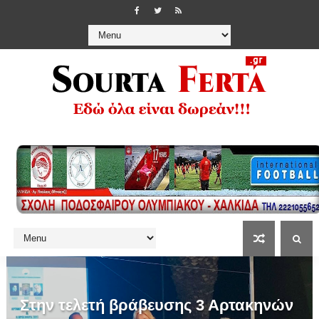
Στην τελετή βράβευσης 3 Αρτακηνών