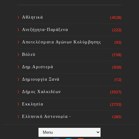
του έργου Τηλεμετρίας στη
Δημοτική Κοινότητα Καμαρίτσας
Sourta Ferta
Aug 06, 2026
Αθλητικά
(4528)
Ανεξήγητα-Παράξενα
(222)
Κοινή Επιστολή Ιατρικών
Συλλόγων Χώρας: Άμεση
Αποτελέσματα Αγώνων Κολύμβησης
(93)
επίσπευση των διαδικασιών και
ορισμός ημερομηνίας διεξαγωγής
Βόλεϋ
(158)
εκλογών
Sourta Ferta
Aug 06, 2026
Δημ.Αριστερά
(926)
Δημιουργία Ξανά
(12)
Δήμος Χαλκιδέων
(5927)
Εκκλησία
(2733)
Ελληνική Αστυνομία -
(285)
Πυροσβεστική
Ενόργανη Γυμναστική
(59)