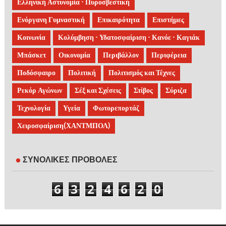
Ελληνική Αστυνομία - Πυροσβεστική
Ενόργανη Γυμναστική
Επικαιρότητα
Επιστήμες
Κοινωνία
Κολύμβηση - Υδατοσφαίριση - Κανόε - Καγιάκ
Μπάσκετ
Οικονομία
Περιβάλλον
Περιφέρεια
Ποδόσφαιρο
Πολιτική
Πολιτισμός και Τέχνες
Ρεκόρ Αγώνων
Σέξ και Σχέσεις
Στίβος
Σύριζα
Τεχνολογία
Υγεία
Φωτορεπορτάζ
Χειροσφαίριση(ΧΑΝΤΜΠΟΛ)
ΣΥΝΟΛΙΚΕΣ ΠΡΟΒΟΛΕΣ
6
3
2
4
6
2
0