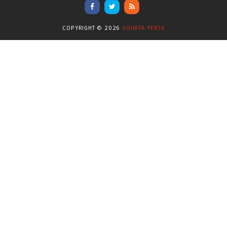
Επικαιρότητα
(284)
COPYRIGHT ©
2026
SOURTA-FERTA
Επιστήμες
(353)
Θερμοηλεκτρική
(1)
Κίνημα
(16)
Κοινωνία
(6330)
Κολύμβηση - Υδατοσφαίριση -
(1025)
Κανόε - Καγιάκ
Μπάσκετ
(77)
Νικολαϊδης Θανάσης
(804)
Ο Τύπος Σήμερα
(1230)
Οικονομία
(628)