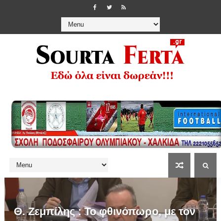
Θ. Ζεμπίλης : Το φθινόπωρο, με τον