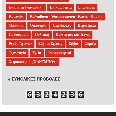
Ενόργανη Γυμναστική
Επικαιρότητα
Επιστήμες
Κοινωνία
Κολύμβηση - Υδατοσφαίριση - Κανόε - Καγιάκ
Μπάσκετ
Οικονομία
Περιβάλλον
Περιφέρεια
Ποδόσφαιρο
Πολιτική
Πολιτισμός και Τέχνες
Ρεκόρ Αγώνων
Σέξ και Σχέσεις
Στίβος
Σύριζα
Τεχνολογία
Υγεία
Φωτορεπορτάζ
Χειροσφαίριση(ΧΑΝΤΜΠΟΛ)
ΣΥΝΟΛΙΚΕΣ ΠΡΟΒΟΛΕΣ
6
3
2
4
2
3
6