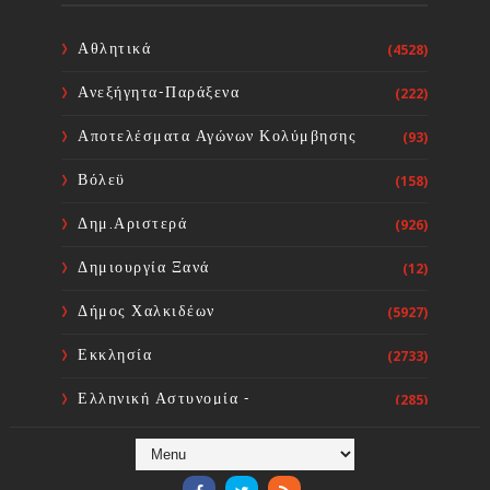
Δημοτική Κοινότητα Καμαρίτσας
Sourta Ferta
Aug 06, 2026
Αθλητικά
(4528)
Ανεξήγητα-Παράξενα
(222)
Κοινή Επιστολή Ιατρικών
Συλλόγων Χώρας: Άμεση
Αποτελέσματα Αγώνων Κολύμβησης
(93)
επίσπευση των διαδικασιών και
ορισμός ημερομηνίας διεξαγωγής
Βόλεϋ
(158)
εκλογών
Sourta Ferta
Aug 06, 2026
Δημ.Αριστερά
(926)
Δημιουργία Ξανά
(12)
Δήμος Χαλκιδέων
(5927)
Εκκλησία
(2733)
Ελληνική Αστυνομία -
(285)
Πυροσβεστική
Ενόργανη Γυμναστική
(59)