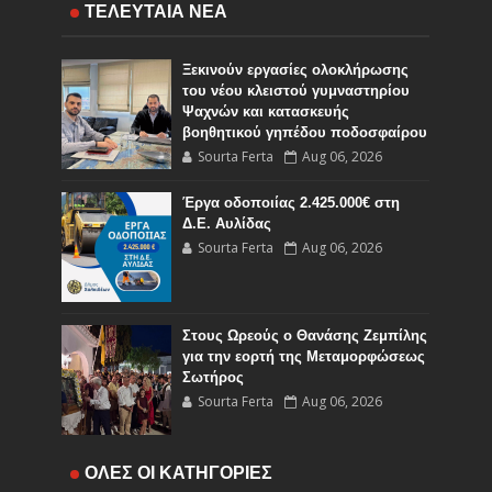
ΤΕΛΕΥΤΑΙΑ ΝΕΑ
Ξεκινούν εργασίες ολοκλήρωσης
του νέου κλειστού γυμναστηρίου
Ψαχνών και κατασκευής
βοηθητικού γηπέδου ποδοσφαίρου
Sourta Ferta
Aug 06, 2026
Έργα οδοποιίας 2.425.000€ στη
Δ.Ε. Αυλίδας
Sourta Ferta
Aug 06, 2026
Στους Ωρεούς ο Θανάσης Ζεμπίλης
για την εορτή της Μεταμορφώσεως
Σωτήρος
Sourta Ferta
Aug 06, 2026
Έναρξη εργασιών του Υποέργου 1
ΟΛΕΣ ΟΙ ΚΑΤΗΓΟΡΙΕΣ
του έργου Τηλεμετρίας στη