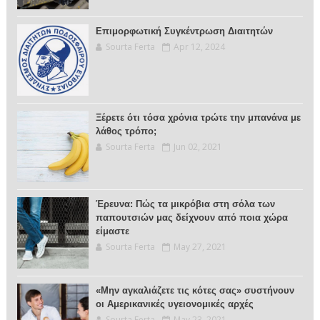
Επιμορφωτική Συγκέντρωση Διαιτητών
Sourta Ferta
Apr 12, 2024
Ξέρετε ότι τόσα χρόνια τρώτε την μπανάνα με
λάθος τρόπο;
Sourta Ferta
Jun 02, 2021
Έρευνα: Πώς τα μικρόβια στη σόλα των
παπουτσιών μας δείχνουν από ποια χώρα
είμαστε
Sourta Ferta
May 27, 2021
«Μην αγκαλιάζετε τις κότες σας» συστήνουν
οι Αμερικανικές υγειονομικές αρχές
Sourta Ferta
May 23, 2021