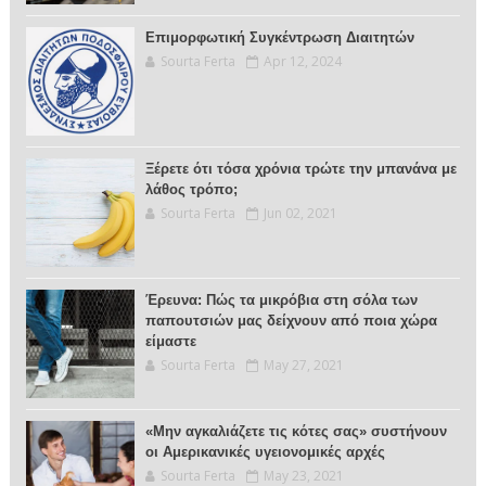
Επιμορφωτική Συγκέντρωση Διαιτητών
Sourta Ferta
Apr 12, 2024
Ξέρετε ότι τόσα χρόνια τρώτε την μπανάνα με
λάθος τρόπο;
Sourta Ferta
Jun 02, 2021
Έρευνα: Πώς τα μικρόβια στη σόλα των
παπουτσιών μας δείχνουν από ποια χώρα
είμαστε
Sourta Ferta
May 27, 2021
«Μην αγκαλιάζετε τις κότες σας» συστήνουν
οι Αμερικανικές υγειονομικές αρχές
Sourta Ferta
May 23, 2021