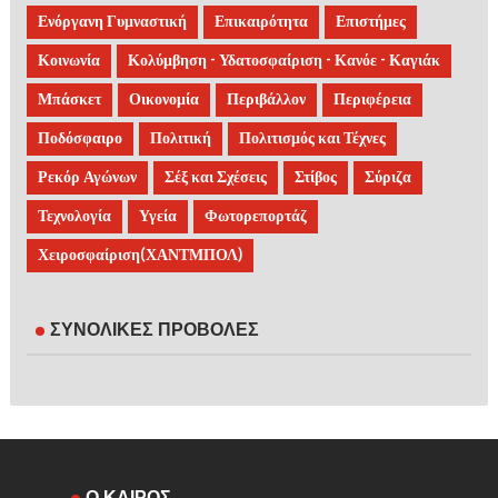
Ενόργανη Γυμναστική
Επικαιρότητα
Επιστήμες
Κοινωνία
Κολύμβηση - Υδατοσφαίριση - Κανόε - Καγιάκ
Μπάσκετ
Οικονομία
Περιβάλλον
Περιφέρεια
Ποδόσφαιρο
Πολιτική
Πολιτισμός και Τέχνες
Ρεκόρ Αγώνων
Σέξ και Σχέσεις
Στίβος
Σύριζα
Τεχνολογία
Υγεία
Φωτορεπορτάζ
Χειροσφαίριση(ΧΑΝΤΜΠΟΛ)
ΣΥΝΟΛΙΚΕΣ ΠΡΟΒΟΛΕΣ
Ο ΚΑΙΡΟΣ