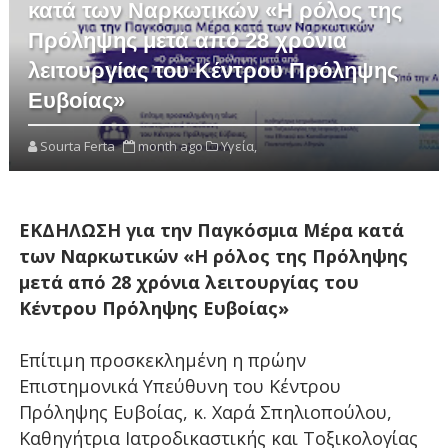
κατά των Ναρκωτικών «Η ρόλος της
Πρόληψης μετά από 28 χρόνια
λειτουργίας του Κέντρου Πρόληψης
Ευβοίας»
Sourta Ferta
month ago
Υγεία,
ΕΚΔΗΛΩΣΗ για την Παγκόσμια Μέρα κατά
των Ναρκωτικών «Η ρόλος της Πρόληψης
μετά από 28 χρόνια λειτουργίας του
Κέντρου Πρόληψης Ευβοίας»
Επίτιμη προσκεκλημένη η πρώην
Επιστημονικά Υπεύθυνη του Κέντρου
Πρόληψης Ευβοίας, κ. Χαρά Σπηλιοπούλου,
Καθηγήτρια Ιατροδικαστικής και Τοξικολογίας