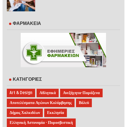
ΦΑΡΜΑΚΕΙΑ
ΚΑΤΗΓΟΡΙΕΣ
Art & Design
Αθλητικά
Ανεξήγητα-Παράξενα
Αποτελέσματα Αγώνων Κολύμβησης
Βόλεϋ
Δήμος Χαλκιδέων
Εκκλησία
Ελληνική Αστυνομία - Πυροσβεστική