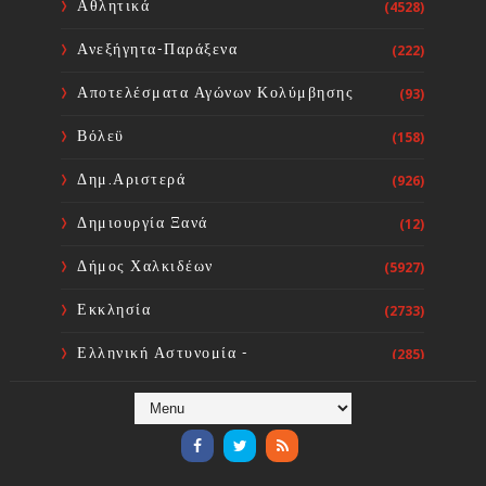
Αθλητικά
(4528)
Ανεξήγητα-Παράξενα
(222)
Κοινή Επιστολή Ιατρικών
Συλλόγων Χώρας: Άμεση
Αποτελέσματα Αγώνων Κολύμβησης
(93)
επίσπευση των διαδικασιών και
ορισμός ημερομηνίας διεξαγωγής
Βόλεϋ
(158)
εκλογών
Sourta Ferta
Aug 06, 2026
Δημ.Αριστερά
(926)
Δημιουργία Ξανά
(12)
Δήμος Χαλκιδέων
(5927)
Εκκλησία
(2733)
Ελληνική Αστυνομία -
(285)
Πυροσβεστική
Ενόργανη Γυμναστική
(59)
Επικαιρότητα
(284)