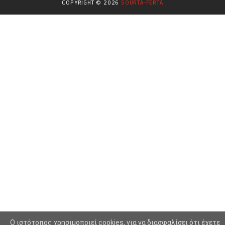
COPYRIGHT ©
2026
SOURTA-FERTA
Επιστήμες
(353)
Θερμοηλεκτρική
(1)
Κίνημα
(16)
Κοινωνία
(6330)
Κολύμβηση - Υδατοσφαίριση -
(1025)
Κανόε - Καγιάκ
Μπάσκετ
(77)
Νικολαϊδης Θανάσης
(804)
Ο Τύπος Σήμερα
(1230)
Οικονομία
(628)
Πασοκ
(415)
Περιβάλλον
(1083)
O ιστότοπος χρησιμοποιεί cookies, για να διασφαλίσει ότι έχετε