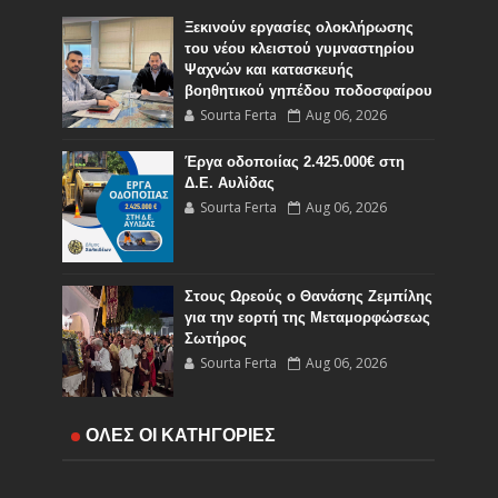
Ξεκινούν εργασίες ολοκλήρωσης
του νέου κλειστού γυμναστηρίου
Ψαχνών και κατασκευής
βοηθητικού γηπέδου ποδοσφαίρου
Sourta Ferta
Aug 06, 2026
Έργα οδοποιίας 2.425.000€ στη
Δ.Ε. Αυλίδας
Sourta Ferta
Aug 06, 2026
Στους Ωρεούς ο Θανάσης Ζεμπίλης
για την εορτή της Μεταμορφώσεως
Σωτήρος
Sourta Ferta
Aug 06, 2026
Έναρξη εργασιών του Υποέργου 1
ΟΛΕΣ ΟΙ ΚΑΤΗΓΟΡΙΕΣ
του έργου Τηλεμετρίας στη
Δημοτική Κοινότητα Καμαρίτσας
Sourta Ferta
Aug 06, 2026