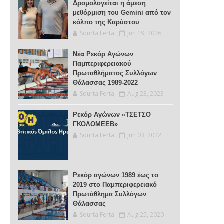
Δρομολογείται η άμεση
μεθόρμιση του Gemini από τον
κόλπο της Καρύστου
Sourta Ferta
Jun 19, 2026
Νέα Ρεκόρ Αγώνων
Παμπεριφερειακού
Πρωταθλήματος Συλλόγων
Θάλασσας 1989-2022
Sourta Ferta
Aug 23, 2023
Ρεκόρ Αγώνων «ΤΣΕΤΣΟ
ΓΚΟΛΟΜΕΕΒ»
Sourta Ferta
Jun 03, 2022
Ρεκόρ αγώνων 1989 έως το
2019 στο Παμπεριφερειακό
Πρωτάθλημα Συλλόγων
Θάλασσας
Sourta Ferta
Aug 25, 2020