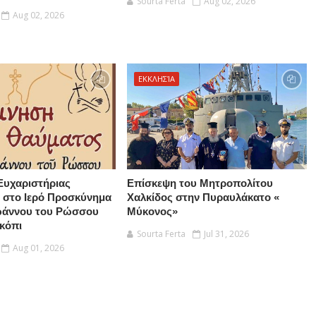
Sourta Ferta
Aug 02, 2026
Aug 02, 2026
ΕΚΚΛΗΣΊΑ
Ευχαριστήριας
Επίσκεψη του Μητροπολίτου
 στο Ιερό Προσκύνημα
Χαλκίδος στην Πυραυλάκατο «
Ιωάννου του Ρώσσου
Μύκονος»
κόπι
Sourta Ferta
Jul 31, 2026
Aug 01, 2026