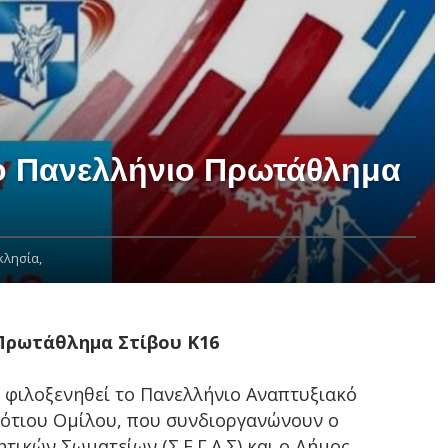
το Πανελλήνιο Πρωτάθλημα
κλησία,
 Πρωτάθλημα Στίβου Κ16
α φιλοξενηθεί το Πανελλήνιο Αναπτυξιακό
ότιου Ομίλου, που συνδιοργανώνουν ο
ικών Σωματείων (Σ.Ε.Γ.Α.Σ) και ο Δήμος