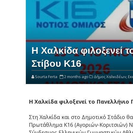
Η Χαλκίδα φιλοξενεί 
Στίβου Κ16
Sourta Ferta
2 months ago
Δήμος Χαλκιδέων,
Εκ
Η Χαλκίδα φιλοξενεί το Πανελλήνιο
Στη Χαλκίδα και στο Δημοτικό Στάδιο θ
Πρωτάθλημα Κ16 (Αγοριών-Κοριτσιών) Ν
Σύνδεσμος Ελληνικών Γυμναστικών Αθλητ