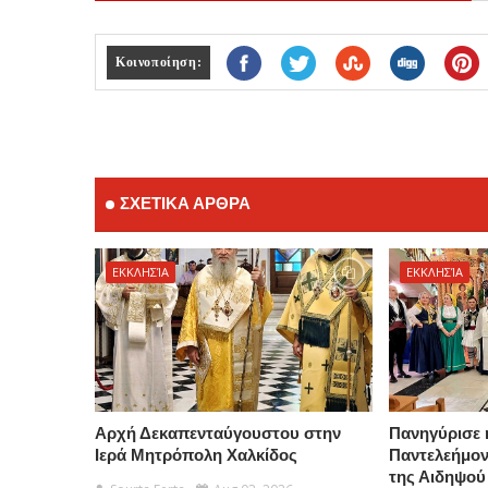
Κοινοποίηση:
ΣΧΕΤΙΚΑ ΑΡΘΡΑ
ΕΚΚΛΗΣΊΑ
ΕΚΚΛΗΣΊΑ
Αρχή Δεκαπενταύγουστου στην
Πανηγύρισε 
Ιερά Μητρόπολη Χαλκίδος
Παντελεήμο
της Αιδηψού