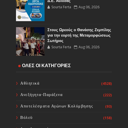
Δ.Ε. Αυλίδας
Sourta Ferta
Aug 06, 2026
Στους Ωρεούς ο Θανάσης Ζεμπίλης
για την εορτή της Μεταμορφώσεως
Σωτήρος
Sourta Ferta
Aug 06, 2026
Έναρξη εργασιών του Υποέργου 1
ΟΛΕΣ ΟΙ ΚΑΤΗΓΟΡΙΕΣ
του έργου Τηλεμετρίας στη
Δημοτική Κοινότητα Καμαρίτσας
Sourta Ferta
Aug 06, 2026
Αθλητικά
(4528)
Ανεξήγητα-Παράξενα
(222)
Κοινή Επιστολή Ιατρικών
Συλλόγων Χώρας: Άμεση
Αποτελέσματα Αγώνων Κολύμβησης
(93)
επίσπευση των διαδικασιών και
ορισμός ημερομηνίας διεξαγωγής
Βόλεϋ
(158)
εκλογών
Sourta Ferta
Aug 06, 2026