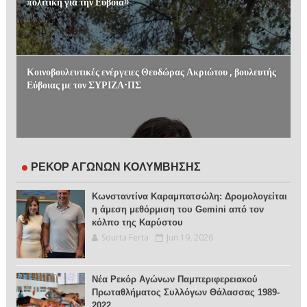
πολιτική για την Εύβοια»
Κοινοβουλευτικές ενέργειες Θεοδώρας Ακριώτου , βουλευτής
Εύβοιας με τον ΣΥΡΙΖΑ-ΠΣ
ΡΕΚΟΡ ΑΓΩΝΩΝ ΚΟΛΥΜΒΗΣΗΣ
Κωνσταντίνα Καραμπατσώλη: Δρομολογείται
η άμεση μεθόρμιση του Gemini από τον
κόλπο της Καρύστου
Sourta Ferta
Jun 19, 2026
Νέα Ρεκόρ Αγώνων Παμπεριφερειακού
Πρωταθλήματος Συλλόγων Θάλασσας 1989-
2022