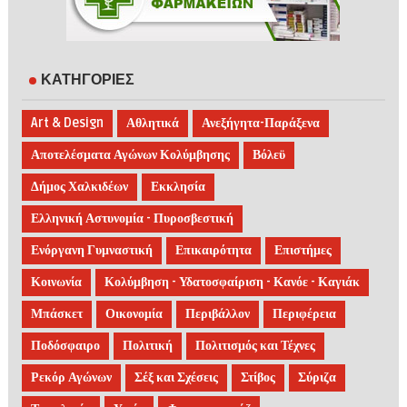
ΚΑΤΗΓΟΡΙΕΣ
Art & Design
Αθλητικά
Ανεξήγητα-Παράξενα
Αποτελέσματα Αγώνων Κολύμβησης
Βόλεϋ
Δήμος Χαλκιδέων
Εκκλησία
Ελληνική Αστυνομία - Πυροσβεστική
Ενόργανη Γυμναστική
Επικαιρότητα
Επιστήμες
Κοινωνία
Κολύμβηση - Υδατοσφαίριση - Κανόε - Καγιάκ
Μπάσκετ
Οικονομία
Περιβάλλον
Περιφέρεια
Ποδόσφαιρο
Πολιτική
Πολιτισμός και Τέχνες
Ρεκόρ Αγώνων
Σέξ και Σχέσεις
Στίβος
Σύριζα