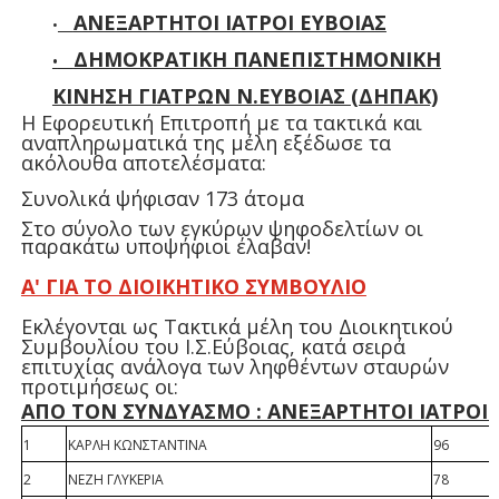
ΑΝΕΞΑΡΤΗΤΟΙ ΙΑΤΡΟΙ ΕΥΒΟΙΑΣ
•
ΔΗΜΟΚΡΑΤΙΚΗ ΠΑΝΕΠΙΣΤΗΜΟΝΙΚΗ
•
ΚΙΝΗΣΗ ΓΙΑΤΡΩΝ Ν.ΕΥΒΟΙΑΣ (ΔΗΠΑΚ)
Η Εφορευτική Επιτροπή με τα τακτικά και
αναπληρωματικά της μέλη εξέδωσε τα
ακόλουθα αποτελέσματα:
Συνολικά ψήφισαν 173 άτομα
Στο σύνολο των εγκύρων ψηφοδελτίων οι
παρακάτω υποψήφιοι έλαβαν!
Α' ΓΙΑ ΤΟ ΔΙΟΙΚΗΤΙΚΟ ΣΥΜΒΟΥΛΙΟ
Εκλέγονται ως Τακτικά μέλη του Διοικητικού
Συμβουλίου του Ι.Σ.Εύβοιας, κατά σειρά
επιτυχίας ανάλογα των ληφθέντων σταυρών
προτιμήσεως οι:
ΑΠΟ ΤΟΝ ΣΥΝΔΥΑΣΜΟ : ΑΝΕΞΑΡΤΗΤΟΙ ΙΑΤΡΟΙ 
1
ΚΑΡΛΗ ΚΩΝΣΤΑΝΤΙΝΑ
96
2
ΝΕΖΗ ΓΛΥΚΕΡΙΑ
78