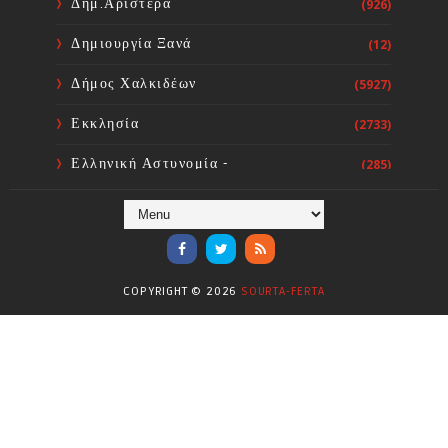
Δημ.Αριστερά
(926)
Δημιουργία Ξανά
(12)
Δήμος Χαλκιδέων
(5927)
Εκκλησία
(2733)
Ελληνική Αστυνομία -
(285)
Πυροσβεστική
Ενόργανη Γυμναστική
(59)
Επικαιρότητα
(284)
COPYRIGHT ©
2026
SOURTA-FERTA
Επιστήμες
(353)
Θερμοηλεκτρική
(1)
Κίνημα
(16)
Κοινωνία
(6330)