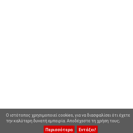
Κολύμβηση - Υδατοσφαίριση -
(1025)
Κανόε - Καγιάκ
Μπάσκετ
(77)
Νικολαϊδης Θανάσης
(804)
Ο Τύπος Σήμερα
(1230)
Οικονομία
(628)
Πασοκ
(415)
Περιβάλλον
(1083)
Περιφέρεια
(7877)
Ποδόσφαιρο
(1414)
O ιστότοπος χρησιμοποιεί cookies, για να διασφαλίσει ότι έχετε
Πολιτική
(8804)
την καλύτερη δυνατή εμπειρία. Αποδέχεστε τη χρήση τους;
Περισσότερα
Εντάξει!
Πολιτισμός Και Τέχνες
(1797)