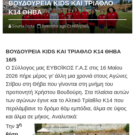
ΒΟΥΔΟΥΡΕΙΑ KIDS KAI ΤΡΙΑΘΛΟ
Κ14 ΘΗΒΑ
Sourta Ferta
3 months ago
Αθλητικά,
ΒΟΥΔΟΥΡΕΙΑ
KIDS KAI
ΤΡΙΑΘΛΟ Κ14 ΘΗΒΑ
16/5
Ο Σύλλογος μας ΕΥΒΟΪΚΟΣ Γ.Α.Σ στις 16 Μαίου
2026 πήρε μέρος γι’ άλλη μια χρονιά στους Αγώνες
Στίβου στη Θήβα που γίνονται στη μνήμη του
προπονητή Χρήστου Βουδούρη. Στα πλαίσια αυτών
των αγώνων έγινε και το Αλτικό Τρίαθλο Κ14 που
περιλάμβανε το δρόμο 60μ εμπόδια, άλμα σε ύψος
και άλμα σε μήκος. Αναλυτικά:
η
Την
3
θέση