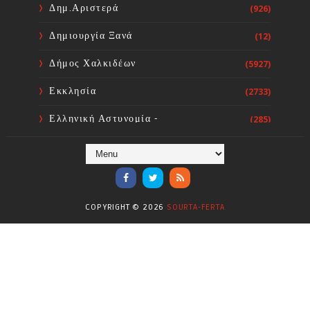
Sourta Ferta
Aug 06, 2026
Δημ.Αριστερά
(926)
Δημιουργία Ξανά
(12)
Δήμος Χαλκιδέων
(5927)
Εκκλησία
(2733)
Ελληνική Αστυνομία -
(285)
Πυροσβεστική
Ενόργανη Γυμναστική
(59)
Επικαιρότητα
(284)
COPYRIGHT ©
2026
SOURTA-FERTA
Επιστήμες
(353)
Θερμοηλεκτρική
(1)
Κίνημα
(16)
Κοινωνία
(6330)