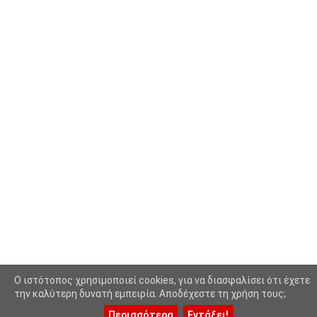
Κολύμβηση - Υδατοσφαίριση -
(1025)
Κανόε - Καγιάκ
Μπάσκετ
(77)
Νικολαϊδης Θανάσης
(804)
Ο Τύπος Σήμερα
(1230)
Οικονομία
(628)
Πασοκ
(415)
Περιβάλλον
(1083)
Περιφέρεια
(7877)
Ποδόσφαιρο
(1414)
O ιστότοπος χρησιμοποιεί cookies, για να διασφαλίσει ότι έχετε
Πολιτική
(8804)
την καλύτερη δυνατή εμπειρία. Αποδέχεστε τη χρήση τους;
Περισσότερα
Εντάξει!
Πολιτισμός Και Τέχνες