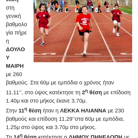
στη
γενική
βαθμολο
γία πήρε
η
ΔΟΥΛΟ
Υ
ΜΑΙΡΗ
με 260
βαθμούς. Στα 60μ με εμπόδια ο χρόνος ήταν
η
11.11’’, στο ύψος κατέκτησε τη
2
θέση
με επίδοση
1.40μ και στο μήκος έκανε 3.70μ.
η
Στην
11
θέση
ήταν η
ΛΕΚΚΑ ΗΛΙΑΝΝΑ
με 230
βαθμούς και επίδοση 11.29’’στα 60μ με εμπόδια,
1.25μ στο ύψος και 3.70μ στο μήκος.
η
Τη
14
θέση
κατέκτησε η
ΔΗΜΟΥ ΠΗΝΕΛΟΠΗ
με