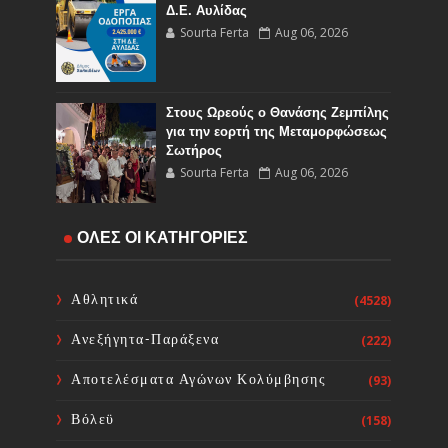
Δ.Ε. Αυλίδας
Sourta Ferta
Aug 06, 2026
Στους Ωρεούς ο Θανάσης Ζεμπίλης
για την εορτή της Μεταμορφώσεως
Σωτήρος
Sourta Ferta
Aug 06, 2026
Έναρξη εργασιών του Υποέργου 1
ΟΛΕΣ ΟΙ ΚΑΤΗΓΟΡΙΕΣ
του έργου Τηλεμετρίας στη
Δημοτική Κοινότητα Καμαρίτσας
Sourta Ferta
Aug 06, 2026
Αθλητικά
(4528)
Ανεξήγητα-Παράξενα
(222)
Κοινή Επιστολή Ιατρικών
Συλλόγων Χώρας: Άμεση
Αποτελέσματα Αγώνων Κολύμβησης
(93)
επίσπευση των διαδικασιών και
ορισμός ημερομηνίας διεξαγωγής
Βόλεϋ
(158)
εκλογών