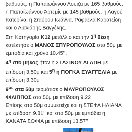
βαθμούς, η Παπαϊωάννου Λουϊζα με 165 βαθμούς,
η Παπαίωάννου Άρτεμίς με 145 βαθμούς, η Λαγού
Κατερίνα, η Σταύρου Ιωάννα, Ραφαέλα Καρατζίδη
και ο Λιαλιάρης Βαγγέλης.
η
Στη Κατηγορία
Κ12
μετάλλιο και την
3
θέση
κατέκτησε ο
ΜΑΝΟΣ ΣΠΥΡΟΠΟΥΛΟΣ
στα 50μ με
εμπόδια και χρόνο 10.45’’.
η
4
στο μήκος
ήταν η
ΣΤΑΣΙΝΟΥ ΑΓΑΠΗ
με
η
επίδοση 3.50μ και
5
η ΠΟΓΚΑ ΕΥΑΓΓΕΛΙΑ
με
επίδοση 3.30μ
ος
9
στα 50μ
τερμάτισε ο
ΜΑΥΡΟΠΟΥΛΟΣ
ΦΙΛΙΠΠΟΣ
στα 50μ με επίδοση 9.22
Επίσης στα 50μ συμμετείχε και η ΣΤΕΦΑ ΗΛΙΑΝΑ
με επίδοση 9.81’’ και στα 50μ με εμπόδια η
ΚΑΝΑΤΑ ΣΟΦΙΑ με επίδοση 13.57’’