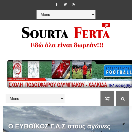
Ο ΕΥΒΟΪΚΟΣ Γ.Α.Σ στους αγώνες