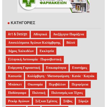
ΚΑΤΗΓΟΡΙΕΣ
Art & Design
Αθλητικά
Ανεξήγητα-Παράξενα
Αποτελέσματα Αγώνων Κολύμβησης
Βόλεϋ
Δήμος Χαλκιδέων
Εκκλησία
Ελληνική Αστυνομία - Πυροσβεστική
Ενόργανη Γυμναστική
Επικαιρότητα
Επιστήμες
Κοινωνία
Κολύμβηση - Υδατοσφαίριση - Κανόε - Καγιάκ
Μπάσκετ
Οικονομία
Περιβάλλον
Περιφέρεια
Ποδόσφαιρο
Πολιτική
Πολιτισμός και Τέχνες
Ρεκόρ Αγώνων
Σέξ και Σχέσεις
Στίβος
Σύριζα