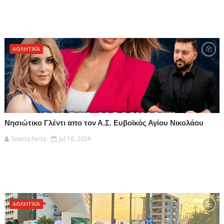
ΑΘΛΗΤΙΚΆ
Νησιώτικο Γλέντι απο τον Α.Σ. Ευβοϊκός Αγίου Νικολάου
Sourta Ferta
Jul 16, 2026
ΑΘΛΗΤΙΚΆ