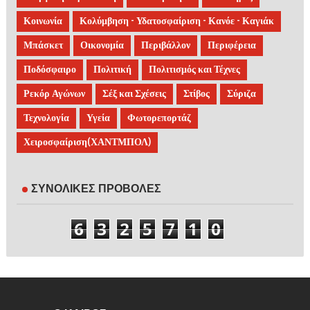
Κοινωνία
Κολύμβηση - Υδατοσφαίριση - Κανόε - Καγιάκ
Μπάσκετ
Οικονομία
Περιβάλλον
Περιφέρεια
Ποδόσφαιρο
Πολιτική
Πολιτισμός και Τέχνες
Ρεκόρ Αγώνων
Σέξ και Σχέσεις
Στίβος
Σύριζα
Τεχνολογία
Υγεία
Φωτορεπορτάζ
Χειροσφαίριση(ΧΑΝΤΜΠΟΛ)
ΣΥΝΟΛΙΚΕΣ ΠΡΟΒΟΛΕΣ
6
3
2
5
7
1
0