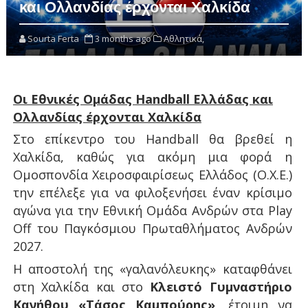
και Ολλανδίας έρχονται Χαλκίδα
Sourta Ferta
3 months ago
Αθλητικά,
Οι Εθνικές Ομάδας
Handball
Ελλάδας και
Ολλανδίας έρχονται Χαλκίδα
Στο επίκεντρο του
Handball
θα βρεθεί η
Χαλκίδα, καθώς για ακόμη μια φορά η
Ομοσπονδία Χειροσφαιρίσεως Ελλάδος (Ο.Χ.Ε.)
την επέλεξε για να φιλοξενήσει έναν κρίσιμο
αγώνα για την Εθνική Ομάδα Ανδρών στα
Play
Off
του Παγκόσμιου Πρωταθλήματος Ανδρών
2027.
Η αποστολή της «γαλανόλευκης» καταφθάνει
στη Χαλκίδα και στο
Κλειστό Γυμναστήριο
Κανήθου «Τάσος Καμπούρης»
, έτοιμη να