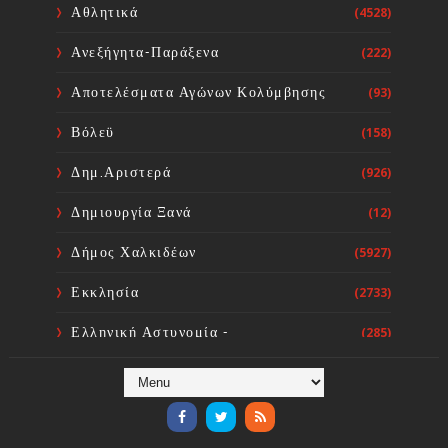
Αθλητικά
(4528)
Sourta Ferta
Aug 07, 2026
Ανεξήγητα-Παράξενα
(222)
Σύνδεσμος Πολιτικών
Αποτελέσματα Αγώνων Κολύμβησης
(93)
Συνταξιούχων Ν. Εύβοιας
Sourta Ferta
Aug 07, 2026
Βόλεϋ
(158)
Δημ.Αριστερά
(926)
Δημιουργία Ξανά
(12)
Δήμος Χαλκιδέων
(5927)
Εκκλησία
(2733)
Ελληνική Αστυνομία -
(285)
Πυροσβεστική
Ενόργανη Γυμναστική
(59)
Επικαιρότητα
(284)