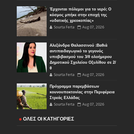
Έρχονται πόλεμοι για το νερό; Ο
κόσμος μπήκε στην εποχή της
«υδατικής χρεοκοπίας»
Sourta Ferta
Aug 07, 2026
Αλεξάνδρα Θαλασσινού :Βαθιά
αντιπαιδαγωγικό το γεγονός
υποβιβασμού του 3/θ ολοήμερου
Δημοτικού Σχολείου Οξυλίθου σε 2/
θ
Sourta Ferta
Aug 07, 2026
Πρόγραμμα παρεμβάσεων
κουνουποκτονίας στην Περιφέρεια
Στρεάς Ελλάδας
Sourta Ferta
Aug 07, 2026
ΟΛΕΣ ΟΙ ΚΑΤΗΓΟΡΙΕΣ
Ακύρωση της προγραμματισμένης
συναυλίας στο Ευπάλιο για την
Κυριακή 09 Αυγούστου