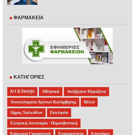
ΦΑΡΜΑΚΕΙΑ
ΚΑΤΗΓΟΡΙΕΣ
Art & Design
Αθλητικά
Ανεξήγητα-Παράξενα
Αποτελέσματα Αγώνων Κολύμβησης
Βόλεϋ
Δήμος Χαλκιδέων
Εκκλησία
Ελληνική Αστυνομία - Πυροσβεστική
Ενόργανη Γυμναστική
Επικαιρότητα
Επιστήμες