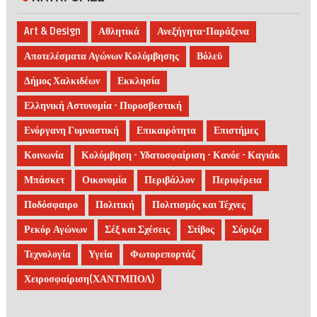
Art & Design
Αθλητικά
Ανεξήγητα-Παράξενα
Αποτελέσματα Αγώνων Κολύμβησης
Βόλεϋ
Δήμος Χαλκιδέων
Εκκλησία
Ελληνική Αστυνομία - Πυροσβεστική
Ενόργανη Γυμναστική
Επικαιρότητα
Επιστήμες
Κοινωνία
Κολύμβηση - Υδατοσφαίριση - Κανόε - Καγιάκ
Μπάσκετ
Οικονομία
Περιβάλλον
Περιφέρεια
Ποδόσφαιρο
Πολιτική
Πολιτισμός και Τέχνες
Ρεκόρ Αγώνων
Σέξ και Σχέσεις
Στίβος
Σύριζα
Τεχνολογία
Υγεία
Φωτορεπορτάζ
Χειροσφαίριση(ΧΑΝΤΜΠΟΛ)