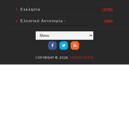
Εκκλησία
(2735)
Ελληνική Αστυνομία -
(285)
Πυροσβεστική
Ενόργανη Γυμναστική
(59)
Επικαιρότητα
(284)
COPYRIGHT ©
2026
SOURTA-FERTA
Επιστήμες
(353)
Θερμοηλεκτρική
(1)
Κίνημα
(16)
Κοινωνία
(6331)
Κολύμβηση - Υδατοσφαίριση -
(1025)
Κανόε - Καγιάκ
Μπάσκετ
(77)