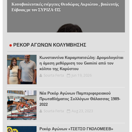
Κοινοβουλευτικές ενέργειες Θεοδώρας Ακριώτου , βουλευτής
Εύβοιας με τον ΣΥΡΙΖΑ-ΠΣ
ΡΕΚΟΡ ΑΓΩΝΩΝ ΚΟΛΥΜΒΗΣΗΣ
Κωνσταντίνα Καραμπατσώλη: Δρομολογείται
η άμεση μεθόρμιση του Gemini από τον
κόλπο της Καρύστου
Sourta Ferta
Jun 19, 2026
Νέα Ρεκόρ Αγώνων Παμπεριφερειακού
Πρωταθλήματος Συλλόγων Θάλασσας 1989-
2022
Sourta Ferta
Aug 23, 2023
Ρεκόρ Αγώνων «ΤΣΕΤΣΟ ΓΚΟΛΟΜΕΕΒ»