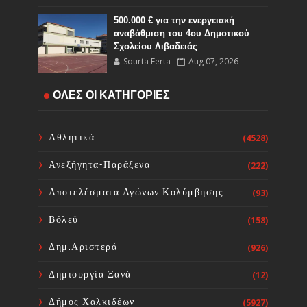
500.000 € για την ενεργειακή
αναβάθμιση του 4ου Δημοτικού
Σχολείου Λιβαδειάς
Sourta Ferta
Aug 07, 2026
ΟΛΕΣ ΟΙ ΚΑΤΗΓΟΡΙΕΣ
Άμεση λήψη έκτακτων μέτρων για
την απώλεια εισοδήματος από την
πυρκαγιά της 31ης Ιουλίου 2026
Αθλητικά
(4528)
Sourta Ferta
Aug 07, 2026
Ανεξήγητα-Παράξενα
(222)
Συνάντηση εργασίας του Δημάρχου
Αποτελέσματα Αγώνων Κολύμβησης
(93)
Διρφύων-Μεσσαπίων με τη ΜΚΟ
Zero Stray Pawject για τη
Βόλεϋ
(158)
διαχείριση των αδέσποτων ζώων
Sourta Ferta
Aug 07, 2026
Δημ.Αριστερά
(926)
Δημιουργία Ξανά
(12)
Δήμος Χαλκιδέων
(5927)