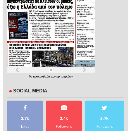
Τα
πρωτοσέλιδα
των
εφημερίδων
SOCIAL MEDIA
2.7k
2.4k
3.7k
Likes
Followers
Followers