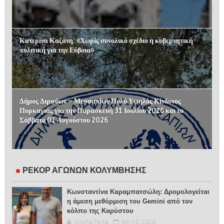
Κατερίνα Καζάνη: «Χωρίς συνολικό σχέδιο η κυβερνητική
πολιτική για την Εύβοια»
Δήμος Διρφύων – Μεσσαπίων Πολύ Υψηλός Κίνδυνος
Πυρκαγιάς για την Παρασκευή 31 Ιουλίου 2026 και το
Σάββατο 01 Αυγούστου 2026
ΡΕΚΟΡ ΑΓΩΝΩΝ ΚΟΛΥΜΒΗΣΗΣ
Κωνσταντίνα Καραμπατσώλη: Δρομολογείται
η άμεση μεθόρμιση του Gemini από τον
κόλπο της Καρύστου
Sourta Ferta
Jun 19, 2026