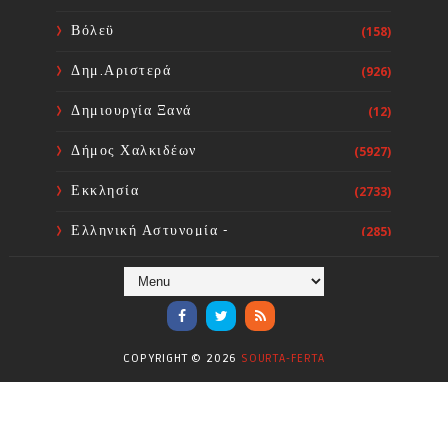
ΕΚΑΒ και Κέντρα Υγείας με 34 νέα
ασθενοφόρα. Διεκδικούμε γιατρούς
Βόλεϋ
(158)
και νοσηλευτές για τις δομές Υγείας
της Στερεάς Ελλάδας»
Δημ.Αριστερά
(926)
Sourta Ferta
Aug 05, 2026
Δημιουργία Ξανά
(12)
Δήμος Χαλκιδέων
(5927)
Εκκλησία
(2733)
Ελληνική Αστυνομία -
(285)
Πυροσβεστική
Ενόργανη Γυμναστική
(59)
Επικαιρότητα
(284)
COPYRIGHT ©
2026
SOURTA-FERTA
Επιστήμες
(353)
Θερμοηλεκτρική
(1)