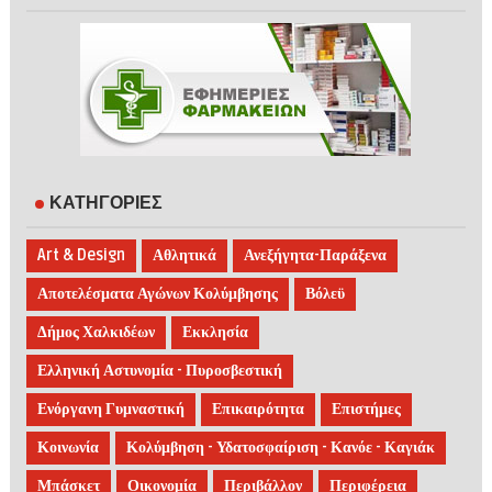
ΚΑΤΗΓΟΡΙΕΣ
Art & Design
Αθλητικά
Ανεξήγητα-Παράξενα
Αποτελέσματα Αγώνων Κολύμβησης
Βόλεϋ
Δήμος Χαλκιδέων
Εκκλησία
Ελληνική Αστυνομία - Πυροσβεστική
Ενόργανη Γυμναστική
Επικαιρότητα
Επιστήμες
Κοινωνία
Κολύμβηση - Υδατοσφαίριση - Κανόε - Καγιάκ
Μπάσκετ
Οικονομία
Περιβάλλον
Περιφέρεια