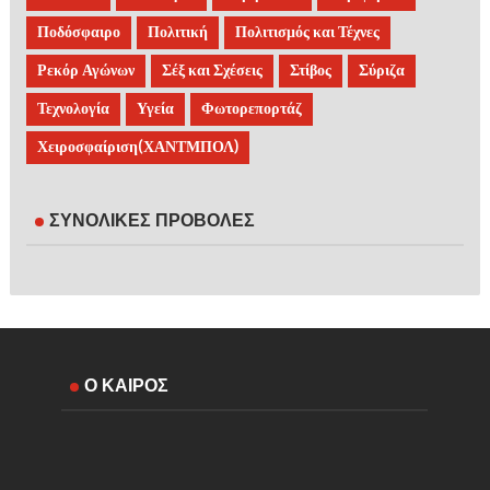
Ποδόσφαιρο
Πολιτική
Πολιτισμός και Τέχνες
Ρεκόρ Αγώνων
Σέξ και Σχέσεις
Στίβος
Σύριζα
Τεχνολογία
Υγεία
Φωτορεπορτάζ
Χειροσφαίριση(ΧΑΝΤΜΠΟΛ)
ΣΥΝΟΛΙΚΕΣ ΠΡΟΒΟΛΕΣ
Ο ΚΑΙΡΟΣ