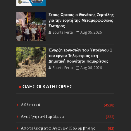
Στους Ωρεούς ο Θανάσης Ζεμπίλης
για την εορτή της Μεταμορφώσεως
Σωτήρος
Sourta Ferta
Aug 06, 2026
Έναρξη εργασιών του Υποέργου 1
του έργου Τηλεμετρίας στη
Δημοτική Κοινότητα Καμαρίτσας
Sourta Ferta
Aug 06, 2026
Κοινή Επιστολή Ιατρικών
ΟΛΕΣ ΟΙ ΚΑΤΗΓΟΡΙΕΣ
Συλλόγων Χώρας: Άμεση
επίσπευση των διαδικασιών και
ορισμός ημερομηνίας διεξαγωγής
Αθλητικά
(4528)
εκλογών
Sourta Ferta
Aug 06, 2026
Ανεξήγητα-Παράξενα
(222)
ΦΑΝΗΣ ΣΠΑΝΟΣ: «Ενισχύουμε
Αποτελέσματα Αγώνων Κολύμβησης
(93)