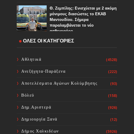
Θ. Ζεμπίλης: Ενισχύεται με 2 ακόμη
μόνιμους διασώστες το ΕΚΑΒ
Μαντουδίου. Σήμερα
παραλαμβάνεται το νέο
ασθενοφόρο
Sourta Ferta
Aug 05, 2026
ΟΛΕΣ ΟΙ ΚΑΤΗΓΟΡΙΕΣ
Νέα οδικά έργα και αναπτυξιακή
ώθηση μέσω της ΟΧΕ Αγράφων και
Αθλητικά
(4528)
της λίμνης Κρεμαστών
Sourta Ferta
Aug 05, 2026
Ανεξήγητα-Παράξενα
(222)
Αποτελέσματα Αγώνων Κολύμβησης
(93)
Παραλαβή δεξαμενών
δασοπυρόσβεσης για τις ανάγκες
Βόλεϋ
(158)
πολιτικής προστασίας του
ΔήμουΔήμο Διρφύων - Μεσσαπίων
Δημ.Αριστερά
(926)
Sourta Ferta
Aug 05, 2026
Δημιουργία Ξανά
(12)
Δήμος Χαλκιδέων
(5926)