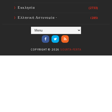
Εκκλησία
(2733)
Ελληνική Αστυνομία -
(285)
Πυροσβεστική
Ενόργανη Γυμναστική
(59)
Επικαιρότητα
(284)
COPYRIGHT ©
2026
SOURTA-FERTA
Επιστήμες
(353)
Θερμοηλεκτρική
(1)
Κίνημα
(16)
Κοινωνία
(6330)
Κολύμβηση - Υδατοσφαίριση -
(1025)
Κανόε - Καγιάκ
Μπάσκετ
(77)