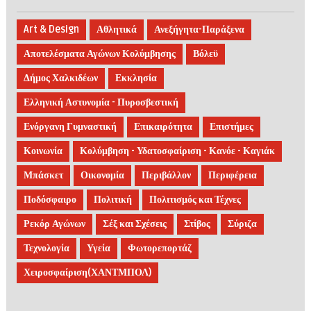
Art & Design
Αθλητικά
Ανεξήγητα-Παράξενα
Αποτελέσματα Αγώνων Κολύμβησης
Βόλεϋ
Δήμος Χαλκιδέων
Εκκλησία
Ελληνική Αστυνομία - Πυροσβεστική
Ενόργανη Γυμναστική
Επικαιρότητα
Επιστήμες
Κοινωνία
Κολύμβηση - Υδατοσφαίριση - Κανόε - Καγιάκ
Μπάσκετ
Οικονομία
Περιβάλλον
Περιφέρεια
Ποδόσφαιρο
Πολιτική
Πολιτισμός και Τέχνες
Ρεκόρ Αγώνων
Σέξ και Σχέσεις
Στίβος
Σύριζα
Τεχνολογία
Υγεία
Φωτορεπορτάζ
Χειροσφαίριση(ΧΑΝΤΜΠΟΛ)