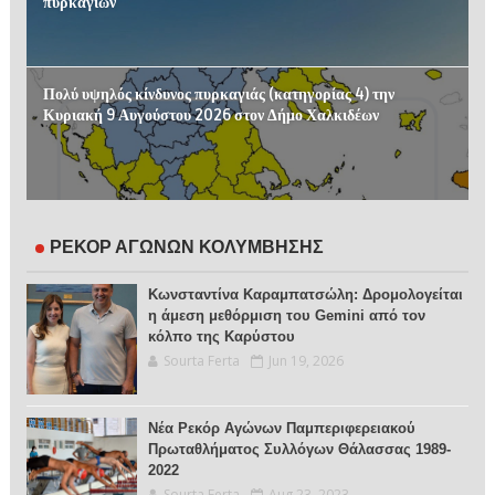
πυρκαγιών
Πολύ υψηλός κίνδυνος πυρκαγιάς (κατηγορίας 4) την
Κυριακή 9 Αυγούστου 2026 στον Δήμο Χαλκιδέων
ΡΕΚΟΡ ΑΓΩΝΩΝ ΚΟΛΥΜΒΗΣΗΣ
Κωνσταντίνα Καραμπατσώλη: Δρομολογείται
η άμεση μεθόρμιση του Gemini από τον
κόλπο της Καρύστου
Sourta Ferta
Jun 19, 2026
Νέα Ρεκόρ Αγώνων Παμπεριφερειακού
Πρωταθλήματος Συλλόγων Θάλασσας 1989-
2022
Sourta Ferta
Aug 23, 2023