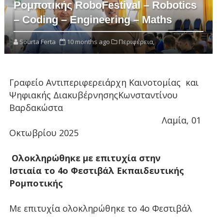
Ρομποτικής RoboFestival – Robotics
– Coding – Engineering – Maths
Sourta Ferta
10 months ago
Περιφέρεια,
Γραφείο Αντιπεριφερειάρχη Καινοτομίας και
Ψηφιακής ΔιακυβέρνησηςΚωνσταντίνου
Βαρδακώστα
Λαμία, 01
Οκτωβρίου 2025
Ολοκληρώθηκε με επιτυχία στην
Ιστιαία
το 4ο Φεστιβάλ Εκπαιδευτικής
Ρομποτικής
Με επιτυχία ολοκληρώθηκε το 4ο Φεστιβάλ