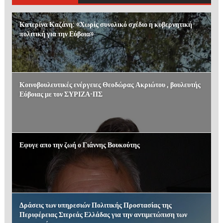
Κατερίνα Καζάνη: «Χωρίς συνολικό σχέδιο η κυβερνητική
πολιτική για την Εύβοια»
Κοινοβουλευτικές ενέργειες Θεοδώρας Ακριώτου , βουλευτής
Εύβοιας με τον ΣΥΡΙΖΑ-ΠΣ
Εφυγε απο την ζωή ο Γιάννης Βουκούτης
Δράσεις των υπηρεσιών Πολιτικής Προστασίας της
Περιφέρειας Στερεάς Ελλάδας για την αντιμετώπιση των