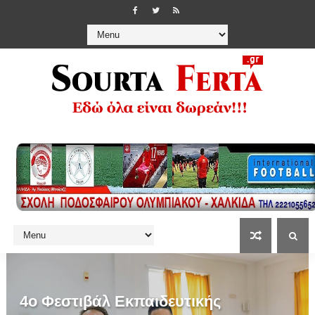
4ο Φεστιβάλ Εκπαιδευτικής