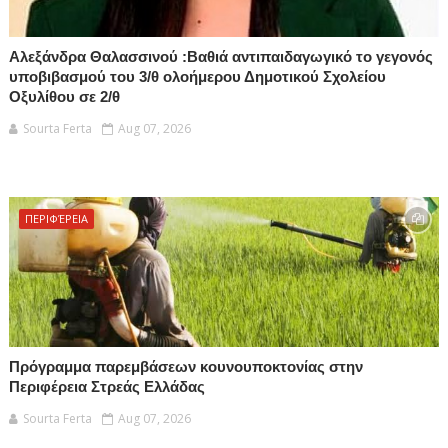
Αλεξάνδρα Θαλασσινού :Βαθιά αντιπαιδαγωγικό το γεγονός
υποβιβασμού του 3/θ ολοήμερου Δημοτικού Σχολείου
Οξυλίθου σε 2/θ
Sourta Ferta
Aug 07, 2026
ΠΕΡΙΦΈΡΕΙΑ
Πρόγραμμα παρεμβάσεων κουνουποκτονίας στην
Περιφέρεια Στρεάς Ελλάδας
Sourta Ferta
Aug 07, 2026