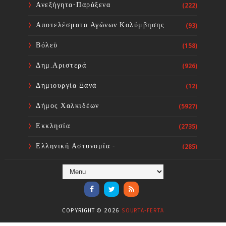
Ανεξήγητα-Παράξενα
(222)
Συνάντηση εργασίας του Δημάρχου
Αποτελέσματα Αγώνων Κολύμβησης
(93)
Διρφύων-Μεσσαπίων με τη ΜΚΟ
Zero Stray Pawject για τη
Βόλεϋ
(158)
διαχείριση των αδέσποτων ζώων
Sourta Ferta
Aug 07, 2026
Δημ.Αριστερά
(926)
Δημιουργία Ξανά
(12)
Δήμος Χαλκιδέων
(5927)
Εκκλησία
(2735)
Ελληνική Αστυνομία -
(285)
Πυροσβεστική
Ενόργανη Γυμναστική
(59)
Επικαιρότητα
(284)
COPYRIGHT ©
2026
SOURTA-FERTA
Επιστήμες
(353)