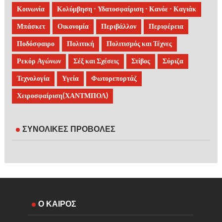
Κοινωνία
Κολύμβηση - Υδατοσφαίριση - Κανόε - Καγιάκ
Μπάσκετ
Οικονομία
Περιβάλλον
Περιφέρεια
Ποδόσφαιρο
Πολιτική
Πολιτισμός και Τέχνες
Ρεκόρ Αγώνων
Σέξ και Σχέσεις
Στίβος
Σύριζα
Τεχνολογία
Υγεία
Φωτορεπορτάζ
Χειροσφαίριση(ΧΑΝΤΜΠΟΛ)
ΣΥΝΟΛΙΚΕΣ ΠΡΟΒΟΛΕΣ
Ο ΚΑΙΡΟΣ