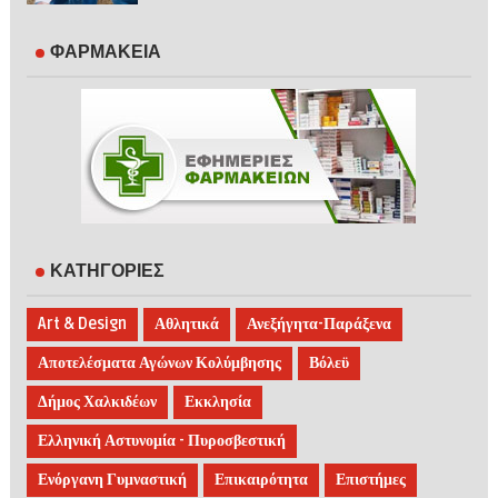
ΦΑΡΜΑΚΕΙΑ
ΚΑΤΗΓΟΡΙΕΣ
Art & Design
Αθλητικά
Ανεξήγητα-Παράξενα
Αποτελέσματα Αγώνων Κολύμβησης
Βόλεϋ
Δήμος Χαλκιδέων
Εκκλησία
Ελληνική Αστυνομία - Πυροσβεστική
Ενόργανη Γυμναστική
Επικαιρότητα
Επιστήμες