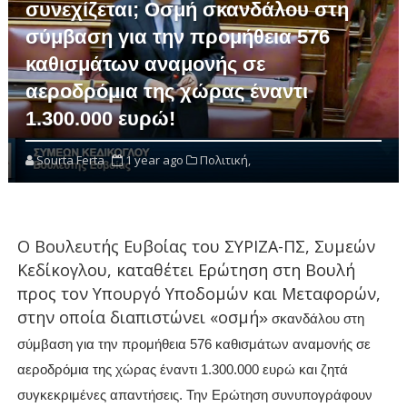
συνεχίζεται; Οσμή σκανδάλου στη
σύμβαση για την προμήθεια 576
καθισμάτων αναμονής σε
αεροδρόμια της χώρας έναντι
1.300.000 ευρώ!
Sourta Ferta
1 year ago
Πολιτική,
Ο Βουλευτής Ευβοίας του ΣΥΡΙΖΑ-ΠΣ, Συμεών
Κεδίκογλου, καταθέτει Ερώτηση στη Βουλή
προς τον Υπουργό Υποδομών και Μεταφορών,
στην οποία διαπιστώνει «οσμή
»
σκανδάλου στη
σύμβαση για την προμήθεια 576 καθισμάτων αναμονής σε
αεροδρόμια της χώρας έναντι 1.300.000 ευρώ και ζητά
συγκεκριμένες απαντήσεις. Την Ερώτηση συνυπογράφουν