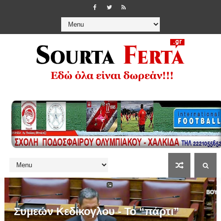
Συμεών Κεδίκογλου - Το “πάρτι”