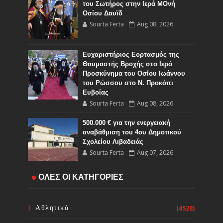
του Σωτήρος στην Ιερά ΜΟνή
Οσίου Δαυϊδ
Sourta Ferta
Aug 08, 2026
Ευχαριστήριος Εορτασμός της
Θαυμαστής Βροχής στο Ιερό
Προσκύνημα του Οσίου Ιωάννου
του Ρώσσου στο Ν. Προκόπι
Ευβοίας
Sourta Ferta
Aug 08, 2026
500.000 € για την ενεργειακή
αναβάθμιση του 4ου Δημοτικού
Σχολείου Λιβαδειάς
Sourta Ferta
Aug 07, 2026
ΟΛΕΣ ΟΙ ΚΑΤΗΓΟΡΙΕΣ
Άμεση λήψη έκτακτων μέτρων για
την απώλεια εισοδήματος από την
πυρκαγιά της 31ης Ιουλίου 2026
Αθλητικά
(4528)
Sourta Ferta
Aug 07, 2026