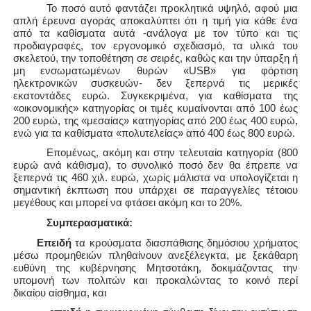
Το ποσό αυτό φαντάζει προκλητικά υψηλό, αφού μια
απλή έρευνα αγοράς αποκαλύπτει ότι η τιμή για κάθε ένα
από τα καθίσματα αυτά -ανάλογα με τ
o
ν τύπο και τις
προδιαγραφές, τον εργονομικό σχεδιασμό, τα υλικά του
σκελετού, την τοποθέτηση σε σειρές, καθώς και την ύπαρξη ή
μη ενσωματωμένων θυρών «
USB
» για φόρτιση
ηλεκτρονικών συσκευών- δεν ξεπερνά τις μερικές
εκατοντάδες ευρώ. Συγκεκριμένα, για καθίσματα της
«οικονομικής» κατηγορίας οι τιμές κυμαίνονται από 100 έως
200 ευρώ, της «μεσαίας» κατηγορίας από 200 έως 400 ευρώ,
ενώ για τα καθίσματα «πολυτελείας» από 400 έως 800 ευρώ.
Επομένως, ακόμη και στην τελευταία κατηγορία (800
ευρώ ανά κάθισμα), το συνολικό ποσό δεν θα έπρεπε να
ξεπερνά τις 460 χιλ. ευρώ, χωρίς μάλιστα να υπολογίζεται η
σημαντική έκπτωση που υπάρχει σε παραγγελίες τέτοιου
μεγέθους και μπορεί να φτάσει ακόμη και το 20%.
Συμπερασματικά:
Επειδή
τα κρούσματα διασπάθισης δημόσιου χρήματος
μέσω
προμηθειών
πληθαίνουν ανεξέλεγκτα, με ξεκάθαρη
ευθύνη της κυβέρνησης Μητσοτάκη, δοκιμάζοντας την
υπομονή των πολιτών και προκαλώντας το κοινό περί
δικαίου αίσθημα, και