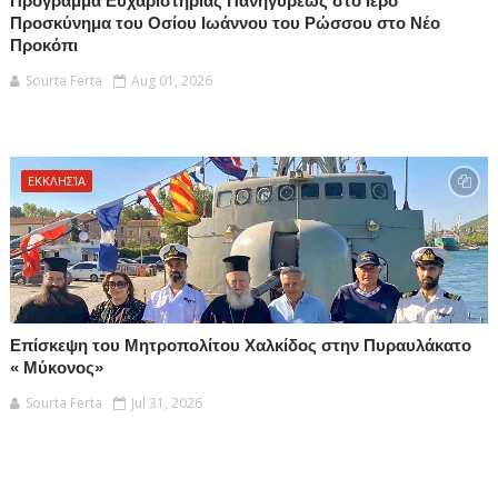
Πρόγραμμα Ευχαριστήριας Πανηγύρεως στο Ιερό
Προσκύνημα του Οσίου Ιωάννου του Ρώσσου στο Νέο
Προκόπι
Sourta Ferta
Aug 01, 2026
ΕΚΚΛΗΣΊΑ
Επίσκεψη του Μητροπολίτου Χαλκίδος στην Πυραυλάκατο
« Μύκονος»
Sourta Ferta
Jul 31, 2026