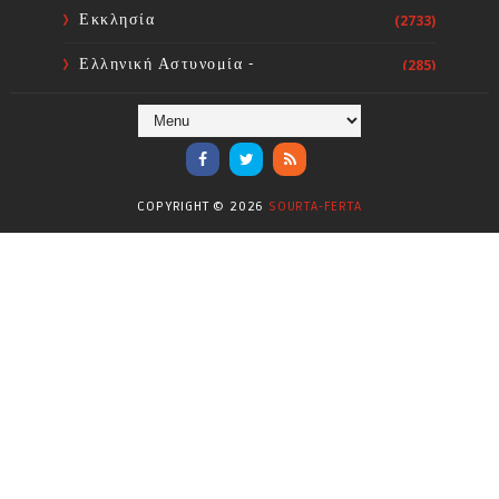
Εκκλησία
(2733)
Ελληνική Αστυνομία -
(285)
Πυροσβεστική
Ενόργανη Γυμναστική
(59)
Επικαιρότητα
(284)
COPYRIGHT ©
2026
SOURTA-FERTA
Επιστήμες
(353)
Θερμοηλεκτρική
(1)
Κίνημα
(16)
Κοινωνία
(6330)
Κολύμβηση - Υδατοσφαίριση -
(1025)
Κανόε - Καγιάκ
Μπάσκετ
(77)