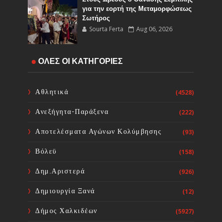
για την εορτή της Μεταμορφώσεως
Σωτήρος
Sourta Ferta
Aug 06, 2026
Έναρξη εργασιών του Υποέργου 1
ΟΛΕΣ ΟΙ ΚΑΤΗΓΟΡΙΕΣ
του έργου Τηλεμετρίας στη
Δημοτική Κοινότητα Καμαρίτσας
Sourta Ferta
Aug 06, 2026
Αθλητικά
(4528)
Ανεξήγητα-Παράξενα
(222)
Κοινή Επιστολή Ιατρικών
Συλλόγων Χώρας: Άμεση
Αποτελέσματα Αγώνων Κολύμβησης
(93)
επίσπευση των διαδικασιών και
ορισμός ημερομηνίας διεξαγωγής
Βόλεϋ
(158)
εκλογών
Sourta Ferta
Aug 06, 2026
Δημ.Αριστερά
(926)
Δημιουργία Ξανά
(12)
Δήμος Χαλκιδέων
(5927)