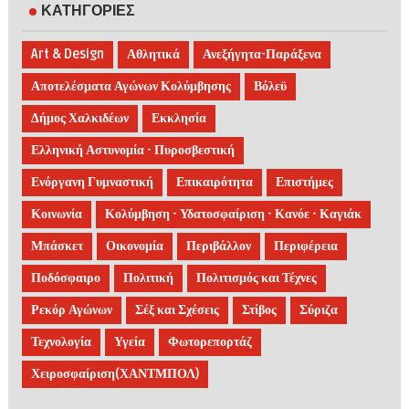
ΚΑΤΗΓΟΡΙΕΣ
Art & Design
Αθλητικά
Ανεξήγητα-Παράξενα
Αποτελέσματα Αγώνων Κολύμβησης
Βόλεϋ
Δήμος Χαλκιδέων
Εκκλησία
Ελληνική Αστυνομία - Πυροσβεστική
Ενόργανη Γυμναστική
Επικαιρότητα
Επιστήμες
Κοινωνία
Κολύμβηση - Υδατοσφαίριση - Κανόε - Καγιάκ
Μπάσκετ
Οικονομία
Περιβάλλον
Περιφέρεια
Ποδόσφαιρο
Πολιτική
Πολιτισμός και Τέχνες
Ρεκόρ Αγώνων
Σέξ και Σχέσεις
Στίβος
Σύριζα
Τεχνολογία
Υγεία
Φωτορεπορτάζ
Χειροσφαίριση(ΧΑΝΤΜΠΟΛ)