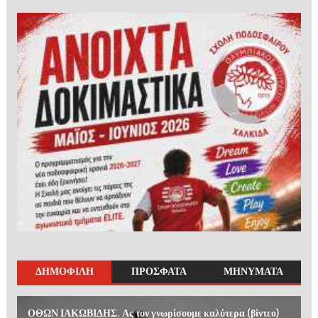
ΔΗΜΟΦΙΛΗ
ΠΡΟΣΦΑΤΑ
ΜΗΝΥΜΑΤΑ
ΟΘΩΝ ΙΑΚΩΒΙΔΗΣ. Ας τον γνωρίσουμε καλύτερα (βίντεο)