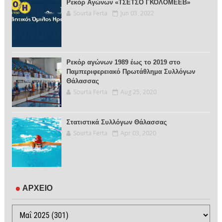
Ρεκόρ Αγώνων «ΤΣΕΤΣΟ ΓΚΟΛΟΜΕΕΒ»
Sourta Ferta
Jun 03, 2022
Ρεκόρ αγώνων 1989 έως το 2019 στο
Παμπεριφερειακό Πρωτάθλημα Συλλόγων
Θάλασσας
Sourta Ferta
Aug 25, 2020
Στατιστικά Συλλόγων Θάλασσας
Sourta Ferta
Apr 03, 2020
ΑΡΧΕΙΟ