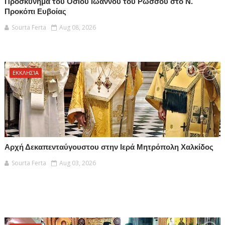
Προσκύνημα του Οσίου Ιωάννου του Ρώσσου στο Ν.
Προκόπι Ευβοίας
Sourta Ferta
Aug 08, 2026
ΕΚΚΛΗΣΊΑ
Αρχή Δεκαπενταύγουστου στην Ιερά Μητρόπολη Χαλκίδος
Sourta Ferta
Aug 03, 2026