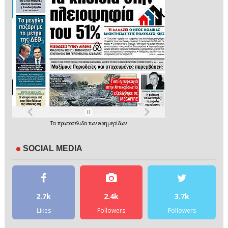
Τα
πρωτοσέλιδα
των
εφημερίδων
SOCIAL MEDIA
2.7k
2.4k
3.7k
Likes
Followers
Followers