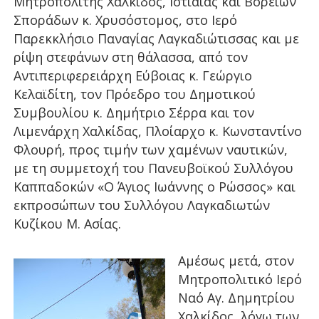
Μητροπολίτης Χαλκίδος, Ιστιαίας και Βορείων
Σποράδων κ. Χρυσόστομος, στο Ιερό
Παρεκκλήσιο Παναγίας Λαγκαδιώτισσας και με
ρίψη στεφάνων στη θάλασσα, από τον
Αντιπεριφερειάρχη Εύβοιας κ. Γεώργιο
Κελαϊδίτη, τον Πρόεδρο του Δημοτικού
Συμβουλίου κ. Δημήτριο Σέρρα και τον
Λιμενάρχη Χαλκίδας, Πλοίαρχο κ. Κωνσταντίνο
Φλουρή, προς τιμήν των χαμένων ναυτικών,
με τη συμμετοχή του Πανευβοϊκού Συλλόγου
Καππαδοκών «Ο Άγιος Ιωάννης ο Ρώσσος» και
εκπροσώπων του Συλλόγου Λαγκαδιωτών
Κυζίκου Μ. Ασίας.
Αμέσως μετά, στον
Μητροπολιτικό Ιερό
Ναό Αγ. Δημητρίου
Χαλκίδος, λόγω των