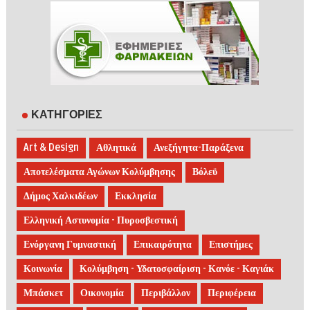
ΚΑΤΗΓΟΡΙΕΣ
Art & Design
Αθλητικά
Ανεξήγητα-Παράξενα
Αποτελέσματα Αγώνων Κολύμβησης
Βόλεϋ
Δήμος Χαλκιδέων
Εκκλησία
Ελληνική Αστυνομία - Πυροσβεστική
Ενόργανη Γυμναστική
Επικαιρότητα
Επιστήμες
Κοινωνία
Κολύμβηση - Υδατοσφαίριση - Κανόε - Καγιάκ
Μπάσκετ
Οικονομία
Περιβάλλον
Περιφέρεια