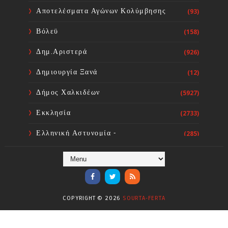
ΦΑΝΗΣ ΣΠΑΝΟΣ: «Ενισχύουμε
Αποτελέσματα Αγώνων Κολύμβησης
(93)
ΕΚΑΒ και Κέντρα Υγείας με 34 νέα
ασθενοφόρα. Διεκδικούμε γιατρούς
Βόλεϋ
(158)
και νοσηλευτές για τις δομές Υγείας
της Στερεάς Ελλάδας»
Δημ.Αριστερά
(926)
Sourta Ferta
Aug 05, 2026
Δημιουργία Ξανά
(12)
Δήμος Χαλκιδέων
(5927)
Εκκλησία
(2733)
Ελληνική Αστυνομία -
(285)
Πυροσβεστική
Ενόργανη Γυμναστική
(59)
Επικαιρότητα
(284)
COPYRIGHT ©
2026
SOURTA-FERTA
Επιστήμες
(353)
Θερμοηλεκτρική
(1)