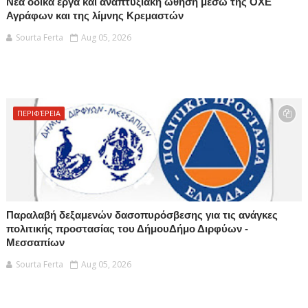
Νέα οδικά έργα και αναπτυξιακή ώθηση μέσω της ΟΧΕ
Αγράφων και της λίμνης Κρεμαστών
Sourta Ferta
Aug 05, 2026
ΠΕΡΙΦΈΡΕΙΑ
Παραλαβή δεξαμενών δασοπυρόσβεσης για τις ανάγκες
πολιτικής προστασίας του ΔήμουΔήμο Διρφύων -
Μεσσαπίων
Sourta Ferta
Aug 05, 2026