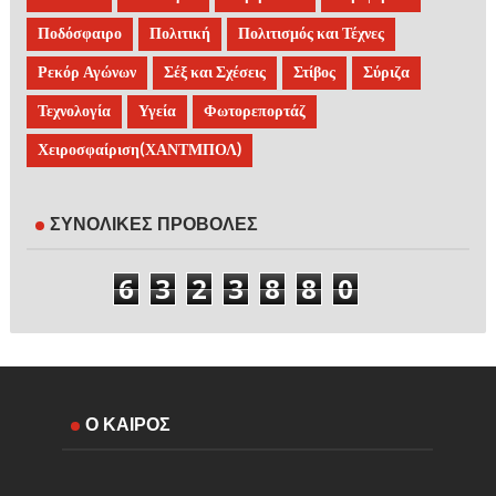
Ποδόσφαιρο
Πολιτική
Πολιτισμός και Τέχνες
Ρεκόρ Αγώνων
Σέξ και Σχέσεις
Στίβος
Σύριζα
Τεχνολογία
Υγεία
Φωτορεπορτάζ
Χειροσφαίριση(ΧΑΝΤΜΠΟΛ)
ΣΥΝΟΛΙΚΕΣ ΠΡΟΒΟΛΕΣ
6
3
2
3
8
8
0
Ο ΚΑΙΡΟΣ