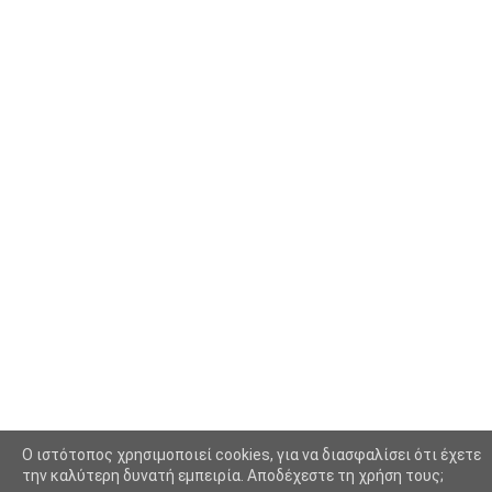
Κίνημα
(16)
Κοινωνία
(6330)
Κολύμβηση - Υδατοσφαίριση -
(1025)
Κανόε - Καγιάκ
Μπάσκετ
(77)
Νικολαϊδης Θανάσης
(804)
Ο Τύπος Σήμερα
(1230)
Οικονομία
(628)
Πασοκ
(415)
Περιβάλλον
(1083)
O ιστότοπος χρησιμοποιεί cookies, για να διασφαλίσει ότι έχετε
Περιφέρεια
(7876)
την καλύτερη δυνατή εμπειρία. Αποδέχεστε τη χρήση τους;