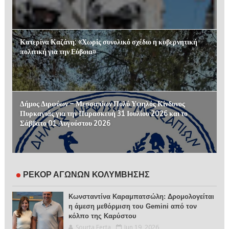
Κατερίνα Καζάνη: «Χωρίς συνολικό σχέδιο η κυβερνητική
πολιτική για την Εύβοια»
Δήμος Διρφύων – Μεσσαπίων Πολύ Υψηλός Κίνδυνος
Πυρκαγιάς για την Παρασκευή 31 Ιουλίου 2026 και το
Σάββατο 01 Αυγούστου 2026
ΡΕΚΟΡ ΑΓΩΝΩΝ ΚΟΛΥΜΒΗΣΗΣ
Κωνσταντίνα Καραμπατσώλη: Δρομολογείται
η άμεση μεθόρμιση του Gemini από τον
κόλπο της Καρύστου
Sourta Ferta
Jun 19, 2026