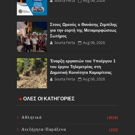
Sourta Ferta
Aug 06, 2026
Στους Ωρεούς ο Θανάσης Ζεμπίλης
για την εορτή της Μεταμορφώσεως
Σωτήρος
Sourta Ferta
Aug 06, 2026
Έναρξη εργασιών του Υποέργου 1
του έργου Τηλεμετρίας στη
Δημοτική Κοινότητα Καμαρίτσας
Sourta Ferta
Aug 06, 2026
Κοινή Επιστολή Ιατρικών
ΟΛΕΣ ΟΙ ΚΑΤΗΓΟΡΙΕΣ
Συλλόγων Χώρας: Άμεση
επίσπευση των διαδικασιών και
ορισμός ημερομηνίας διεξαγωγής
Αθλητικά
(4528)
εκλογών
Sourta Ferta
Aug 06, 2026
Ανεξήγητα-Παράξενα
(222)