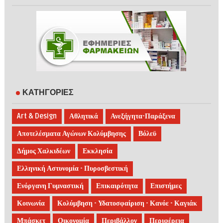
ΚΑΤΗΓΟΡΙΕΣ
Art & Design
Αθλητικά
Ανεξήγητα-Παράξενα
Αποτελέσματα Αγώνων Κολύμβησης
Βόλεϋ
Δήμος Χαλκιδέων
Εκκλησία
Ελληνική Αστυνομία - Πυροσβεστική
Ενόργανη Γυμναστική
Επικαιρότητα
Επιστήμες
Κοινωνία
Κολύμβηση - Υδατοσφαίριση - Κανόε - Καγιάκ
Μπάσκετ
Οικονομία
Περιβάλλον
Περιφέρεια