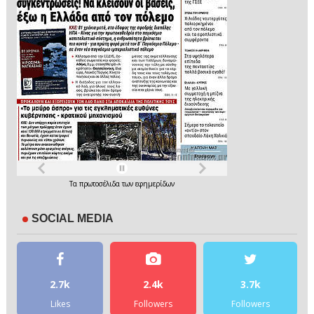
Τα
πρωτοσέλιδα
των
εφημερίδων
SOCIAL MEDIA
2.7k
2.4k
3.7k
Likes
Followers
Followers