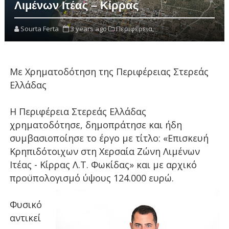
Λιμένων Ιτέας – Κίρρας
Sourta Ferta
3 years ago
Περιφέρεια,
Με Χρηματοδότηση της Περιφέρειας Στερεάς
Ελλάδας
Η Περιφέρεια Στερεάς Ελλάδας
χρηματοδότησε, δημοπράτησε και ήδη
συμβασιοποίησε το έργο με τίτλο: «Επισκευή
Κρηπιδότοιχων στη Χερσαία Ζώνη Λιμένων
Ιτέας - Κίρρας Λ.Τ. Φωκίδας» και με αρχικό
προϋπολογισμό ύψους 124.000 ευρώ.
Φυσικό
αντικεί