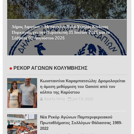
Δήμος Διρφύων – Μεσσαπίων Πολύ Υψηλός Κίνδυνος
Πυρκαγιάς για την Παρασκευή 31 Ιουλίου 2026 και το
Σάββατο 01 Αυγούστου 2026
ΡΕΚΟΡ ΑΓΩΝΩΝ ΚΟΛΥΜΒΗΣΗΣ
Κωνσταντίνα Καραμπατσώλη: Δρομολογείται
η άμεση μεθόρμιση του Gemini από τον
κόλπο της Καρύστου
Sourta Ferta
Jun 19, 2026
Νέα Ρεκόρ Αγώνων Παμπεριφερειακού
Πρωταθλήματος Συλλόγων Θάλασσας 1989-
2022