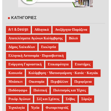
ΚΑΤΗΓΟΡΙΕΣ
Art & Design
Αθλητικά
Ανεξήγητα-Παράξενα
Αποτελέσματα Αγώνων Κολύμβησης
Βόλεϋ
Δήμος Χαλκιδέων
Εκκλησία
Ελληνική Αστυνομία - Πυροσβεστική
Ενόργανη Γυμναστική
Επικαιρότητα
Επιστήμες
Κοινωνία
Κολύμβηση - Υδατοσφαίριση - Κανόε - Καγιάκ
Μπάσκετ
Οικονομία
Περιβάλλον
Περιφέρεια
Ποδόσφαιρο
Πολιτική
Πολιτισμός και Τέχνες
Ρεκόρ Αγώνων
Σέξ και Σχέσεις
Στίβος
Σύριζα
Τεχνολογία
Υγεία
Φωτορεπορτάζ