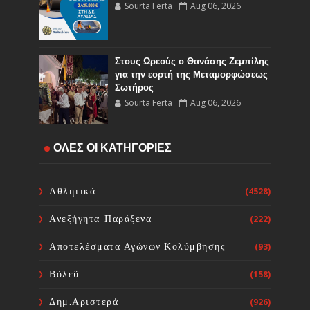
Sourta Ferta
Aug 06, 2026
Στους Ωρεούς ο Θανάσης Ζεμπίλης
για την εορτή της Μεταμορφώσεως
Σωτήρος
Sourta Ferta
Aug 06, 2026
Έναρξη εργασιών του Υποέργου 1
ΟΛΕΣ ΟΙ ΚΑΤΗΓΟΡΙΕΣ
του έργου Τηλεμετρίας στη
Δημοτική Κοινότητα Καμαρίτσας
Sourta Ferta
Aug 06, 2026
Αθλητικά
(4528)
Ανεξήγητα-Παράξενα
(222)
Κοινή Επιστολή Ιατρικών
Συλλόγων Χώρας: Άμεση
Αποτελέσματα Αγώνων Κολύμβησης
(93)
επίσπευση των διαδικασιών και
ορισμός ημερομηνίας διεξαγωγής
Βόλεϋ
(158)
εκλογών
Sourta Ferta
Aug 06, 2026
Δημ.Αριστερά
(926)