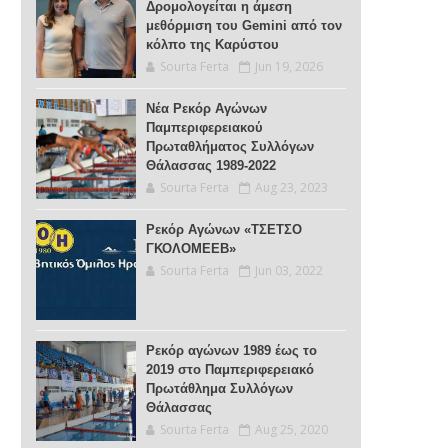
Δρομολογείται η άμεση
μεθόρμιση του Gemini από τον
κόλπο της Καρύστου
Sourta Ferta
Jun 19, 2026
Νέα Ρεκόρ Αγώνων
Παμπεριφερειακού
Πρωταθλήματος Συλλόγων
Θάλασσας 1989-2022
Sourta Ferta
Aug 23, 2023
Ρεκόρ Αγώνων «ΤΣΕΤΣΟ
ΓΚΟΛΟΜΕΕΒ»
Sourta Ferta
Jun 03, 2022
Ρεκόρ αγώνων 1989 έως το
2019 στο Παμπεριφερειακό
Πρωτάθλημα Συλλόγων
Θάλασσας
Sourta Ferta
Aug 25, 2020