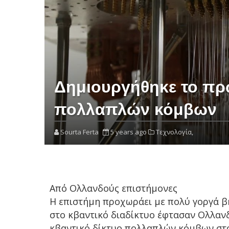
Δημιουργήθηκε το πρώ
πολλαπλών κόμβων
Sourta Ferta
5 years ago
Τεχνολογία,
Από Ολλανδούς επιστήμονες
Η επιστήμη προχωράει με πολύ γοργά βήμ
στο κβαντικό διαδίκτυο έφτασαν Ολλαν
κβαντικό δίκτυο πολλαπλών κόμβων στ