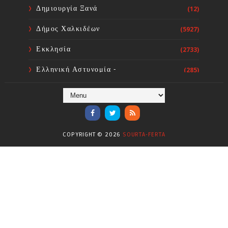
Δημιουργία Ξανά
(12)
Δήμος Χαλκιδέων
(5927)
Εκκλησία
(2733)
Ελληνική Αστυνομία -
(285)
Πυροσβεστική
Ενόργανη Γυμναστική
(59)
Επικαιρότητα
(284)
COPYRIGHT ©
2026
SOURTA-FERTA
Επιστήμες
(353)
Θερμοηλεκτρική
(1)
Κίνημα
(16)
Κοινωνία
(6330)
Κολύμβηση - Υδατοσφαίριση -
(1025)