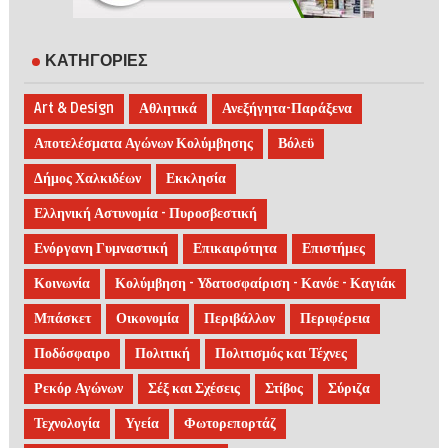
ΚΑΤΗΓΟΡΙΕΣ
Art & Design
Αθλητικά
Ανεξήγητα-Παράξενα
Αποτελέσματα Αγώνων Κολύμβησης
Βόλεϋ
Δήμος Χαλκιδέων
Εκκλησία
Ελληνική Αστυνομία - Πυροσβεστική
Ενόργανη Γυμναστική
Επικαιρότητα
Επιστήμες
Κοινωνία
Κολύμβηση - Υδατοσφαίριση - Κανόε - Καγιάκ
Μπάσκετ
Οικονομία
Περιβάλλον
Περιφέρεια
Ποδόσφαιρο
Πολιτική
Πολιτισμός και Τέχνες
Ρεκόρ Αγώνων
Σέξ και Σχέσεις
Στίβος
Σύριζα
Τεχνολογία
Υγεία
Φωτορεπορτάζ