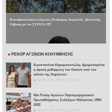
Κοινοβουλευτικές ενέργειες Θεοδώρας Ακριώτου , βουλευτής
Εύβοιας με τον ΣΥΡΙΖΑ-ΠΣ
ΡΕΚΟΡ ΑΓΩΝΩΝ ΚΟΛΥΜΒΗΣΗΣ
Κωνσταντίνα Καραμπατσώλη: Δρομολογείται
η άμεση μεθόρμιση του Gemini από τον
κόλπο της Καρύστου
Sourta Ferta
Jun 19, 2026
Νέα Ρεκόρ Αγώνων Παμπεριφερειακού
Πρωταθλήματος Συλλόγων Θάλασσας 1989-
2022
Sourta Ferta
Aug 23, 2023