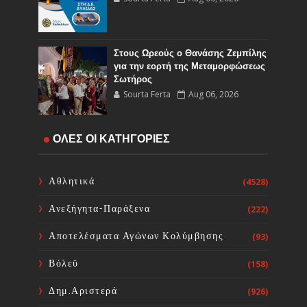
Στους Ωρεούς ο Θανάσης Ζεμπίλης
για την εορτή της Μεταμορφώσεως
Σωτήρος
Sourta Ferta
Aug 06, 2026
Έναρξη εργασιών του Υποέργου 1
ΟΛΕΣ ΟΙ ΚΑΤΗΓΟΡΙΕΣ
του έργου Τηλεμετρίας στη
Δημοτική Κοινότητα Καμαρίτσας
Sourta Ferta
Aug 06, 2026
Αθλητικά
(4528)
Ανεξήγητα-Παράξενα
(222)
Κοινή Επιστολή Ιατρικών
Συλλόγων Χώρας: Άμεση
Αποτελέσματα Αγώνων Κολύμβησης
(93)
επίσπευση των διαδικασιών και
ορισμός ημερομηνίας διεξαγωγής
Βόλεϋ
(158)
εκλογών
Sourta Ferta
Aug 06, 2026
Δημ.Αριστερά
(926)