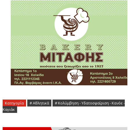
Κατηγορία
# Αθλητικά
# Κολύμβηση - Υδατοσφαίριση - Κανόε -
Καγιάκ