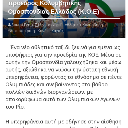
πρόεδρος Κολυμβητικής
Ομοσπονδίας Ελλάδος (Κ.Ο.Ε)
Sourta Ferta
5 years ago
Αθλητικά,
Κολύμβηση -
Υδατοσφαίριση - Κανόε - Καγιάκ,
Ένα νέο αθλητικό ταξίδι ξεκινά για εμένα ως
υποψήφιος για την προεδρία της ΚΟΕ. Μέσα σε
αυτήν την Ομοσπονδία γαλουχήθηκα και μέσω
αυτής, αξιώθηκα να νιώσω την ύστατη εθνική
υπερηφάνεια, φορώντας το εθνόσημο σε πέντε
Ολυμπιάδες και ανεβαίνοντας στο βάθρο
πολλών διεθνών διοργανώσεων, με
αποκορύφωμα αυτό των Ολυμπιακών Αγώνων
του Ρίο.
Η υπερηφάνεια αυτή με οδήγησε στην αίσθηση