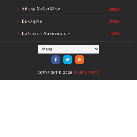
Δήμος Χαλκιδέων
(5928)
Εκκλησία
(2735)
Ελληνική Αστυνομία -
(285)
Πυροσβεστική
Ενόργανη Γυμναστική
(59)
Επικαιρότητα
(284)
COPYRIGHT ©
2026
SOURTA-FERTA
Επιστήμες
(353)
Θερμοηλεκτρική
(1)
Κίνημα
(16)
Κοινωνία
(6331)
Κολύμβηση - Υδατοσφαίριση -
(1025)
Κανόε - Καγιάκ