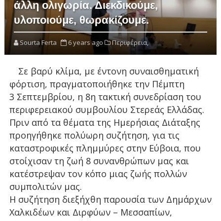
άλλη ολιγωρία. Διεκδικούμε,
υλοποιούμε, θωρακίζουμε.
Sourta Ferta
6 years ago
Περιφέρεια,
Σε βαρύ κλίμα, με έντονη συναισθηματική
φόρτιση, πραγματοποιήθηκε την Πέμπτη
3 Σεπτεμβρίου, η 8η τακτική συνεδρίαση του
περιφερειακού συμβουλίου Στερεάς Ελλάδας.
Πριν από τα θέματα της Ημερήσιας Διάταξης
προηγήθηκε πολύωρη συζήτηση, για τις
καταστροφικές πλημμύρες στην Εύβοια, που
στοίχισαν τη ζωή 8 συνανθρώπων μας και
κατέστρεψαν τον κόπο μιας ζωής πολλών
συμπολιτών μας.
Η συζήτηση διεξήχθη παρουσία των Δημάρχων
Χαλκιδέων και Διρφύων – Μεσσαπίων,