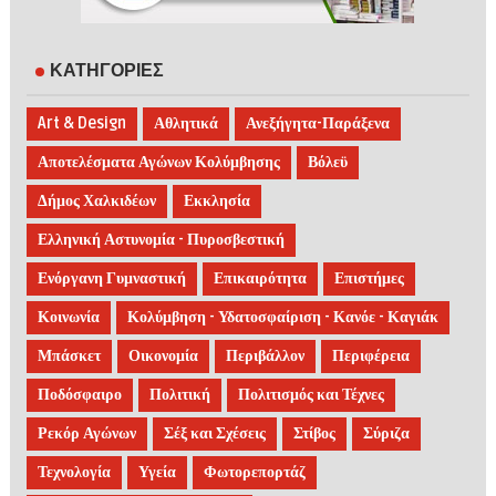
ΚΑΤΗΓΟΡΙΕΣ
Art & Design
Αθλητικά
Ανεξήγητα-Παράξενα
Αποτελέσματα Αγώνων Κολύμβησης
Βόλεϋ
Δήμος Χαλκιδέων
Εκκλησία
Ελληνική Αστυνομία - Πυροσβεστική
Ενόργανη Γυμναστική
Επικαιρότητα
Επιστήμες
Κοινωνία
Κολύμβηση - Υδατοσφαίριση - Κανόε - Καγιάκ
Μπάσκετ
Οικονομία
Περιβάλλον
Περιφέρεια
Ποδόσφαιρο
Πολιτική
Πολιτισμός και Τέχνες
Ρεκόρ Αγώνων
Σέξ και Σχέσεις
Στίβος
Σύριζα
Τεχνολογία
Υγεία
Φωτορεπορτάζ