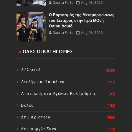
Sourta Ferta
Aug 08, 2026
Ο Εορτασμός της Μεταμορφώσεως
του Σωτήρος στην Ιερά ΜΟνή
Οσίου Δαυϊδ
Sourta Ferta
Aug 08, 2026
Ευχαριστήριος Εορτασμός της
ΟΛΕΣ ΟΙ ΚΑΤΗΓΟΡΙΕΣ
Θαυμαστής Βροχής στο Ιερό
Προσκύνημα του Οσίου Ιωάννου
του Ρώσσου στο Ν. Προκόπι
Αθλητικά
(4528)
Ευβοίας
Sourta Ferta
Aug 08, 2026
Ανεξήγητα-Παράξενα
(222)
500.000 € για την ενεργειακή
Αποτελέσματα Αγώνων Κολύμβησης
(93)
αναβάθμιση του 4ου Δημοτικού
Σχολείου Λιβαδειάς
Βόλεϋ
(158)
Sourta Ferta
Aug 07, 2026
Δημ.Αριστερά
(926)
Δημιουργία Ξανά
(12)