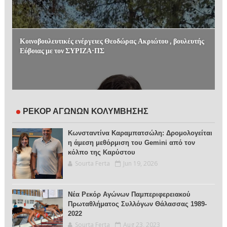
Κοινοβουλευτικές ενέργειες Θεοδώρας Ακριώτου , βουλευτής
Εύβοιας με τον ΣΥΡΙΖΑ-ΠΣ
ΡΕΚΟΡ ΑΓΩΝΩΝ ΚΟΛΥΜΒΗΣΗΣ
Κωνσταντίνα Καραμπατσώλη: Δρομολογείται
η άμεση μεθόρμιση του Gemini από τον
κόλπο της Καρύστου
Sourta Ferta
Jun 19, 2026
Νέα Ρεκόρ Αγώνων Παμπεριφερειακού
Πρωταθλήματος Συλλόγων Θάλασσας 1989-
2022
Sourta Ferta
Aug 23, 2023