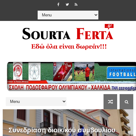
Συνεδρίαση διοικ/κού συμβουλίου