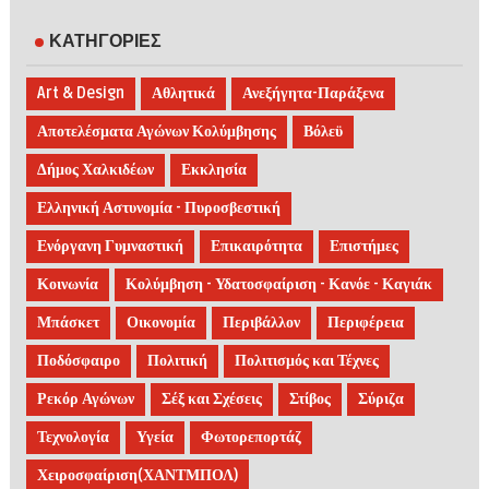
ΚΑΤΗΓΟΡΙΕΣ
Art & Design
Αθλητικά
Ανεξήγητα-Παράξενα
Αποτελέσματα Αγώνων Κολύμβησης
Βόλεϋ
Δήμος Χαλκιδέων
Εκκλησία
Ελληνική Αστυνομία - Πυροσβεστική
Ενόργανη Γυμναστική
Επικαιρότητα
Επιστήμες
Κοινωνία
Κολύμβηση - Υδατοσφαίριση - Κανόε - Καγιάκ
Μπάσκετ
Οικονομία
Περιβάλλον
Περιφέρεια
Ποδόσφαιρο
Πολιτική
Πολιτισμός και Τέχνες
Ρεκόρ Αγώνων
Σέξ και Σχέσεις
Στίβος
Σύριζα
Τεχνολογία
Υγεία
Φωτορεπορτάζ
Χειροσφαίριση(ΧΑΝΤΜΠΟΛ)