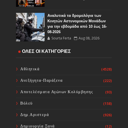
Αναλυτικά τα δρομολόγια των
Κινητών Αστυνομικών Μονάδων
για την εβδομάδα από 10 έως 16-
08-2026
Sourta Ferta
Aug 08, 2026
Ο Εορτασμός της Μεταμορφώσεως
ΟΛΕΣ ΟΙ ΚΑΤΗΓΟΡΙΕΣ
του Σωτήρος στην Ιερά ΜΟνή
Οσίου Δαυϊδ
Sourta Ferta
Aug 08, 2026
Αθλητικά
(4528)
Ανεξήγητα-Παράξενα
(222)
Ευχαριστήριος Εορτασμός της
Θαυμαστής Βροχής στο Ιερό
Αποτελέσματα Αγώνων Κολύμβησης
(93)
Προσκύνημα του Οσίου Ιωάννου
του Ρώσσου στο Ν. Προκόπι
Βόλεϋ
(158)
Ευβοίας
Sourta Ferta
Aug 08, 2026
Δημ.Αριστερά
(926)
Δημιουργία Ξανά
(12)