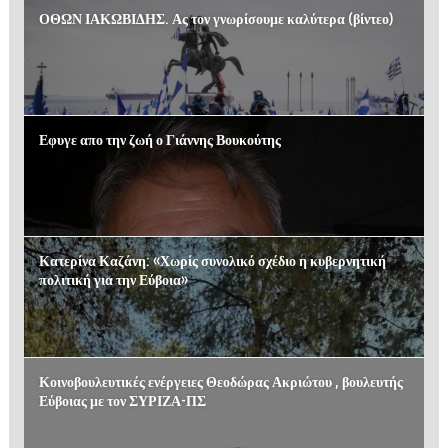
ΟΘΩΝ ΙΑΚΩΒΙΔΗΣ. Ας τον γνωρίσουμε καλύτερα (βίντεο)
Εφυγε απο την ζωή ο Γιάννης Βουκούτης
Κατερίνα Καζάνη: «Χωρίς συνολικό σχέδιο η κυβερνητική
πολιτική για την Εύβοια»
Κοινοβουλευτικές ενέργειες Θεοδώρας Ακριώτου , βουλευτής
Εύβοιας με τον ΣΥΡΙΖΑ-ΠΣ