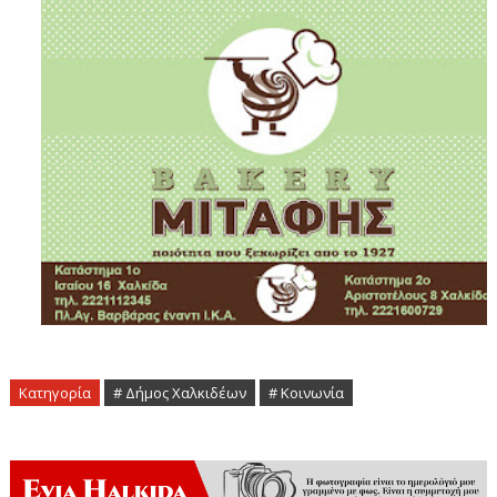
Κατηγορία
# Δήμος Χαλκιδέων
# Κοινωνία