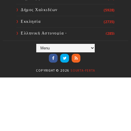
Δήμος Χαλκιδέων
(5928)
Εκκλησία
(2735)
Ελληνική Αστυνομία -
(285)
Πυροσβεστική
Ενόργανη Γυμναστική
(59)
Επικαιρότητα
(284)
COPYRIGHT ©
2026
SOURTA-FERTA
Επιστήμες
(353)
Θερμοηλεκτρική
(1)
Κίνημα
(16)
Κοινωνία
(6332)
Κολύμβηση - Υδατοσφαίριση -
(1025)
Κανόε - Καγιάκ