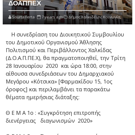
ΔΟΑΠΠΕΧ
Sourta Ferta
7 years ago
Δήμος Χαλκιδέων,
Κοινωνία,
Η συνεδρίαση του Διοικητικού Συμβουλίου
του Δημοτικού Οργανισμού Άθλησης
Πολιτισμού και Περιβάλλοντος Χαλκίδας
(Δ.Ο.Α.Π.ΠΕ.Χ), θα πραγματοποιηθεί, την Τρίτη
28 Ιανουαρίου 2020 και ώρα 18:00, στην
αίθουσα συνεδριάσεων του Δημαρχιακού
Μεγάρου «Κότσικα» [Φαρμακίδου 15, 1ος
όροφος] και περιλαμβάνει τα παρακάτω
θέματα ημερήσιας διάταξης:
Θ Ε Μ Α 1ο : «Συγκρότηση επιτροπής
διενέργειας διαγωνισμών 2020»