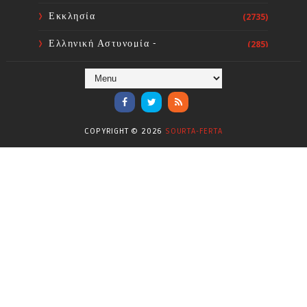
Εκκλησία
(2735)
Ελληνική Αστυνομία -
(285)
Πυροσβεστική
Ενόργανη Γυμναστική
(59)
Επικαιρότητα
(284)
COPYRIGHT ©
2026
SOURTA-FERTA
Επιστήμες
(353)
Θερμοηλεκτρική
(1)
Κίνημα
(16)
Κοινωνία
(6331)
Κολύμβηση - Υδατοσφαίριση -
(1025)
Κανόε - Καγιάκ
Μπάσκετ
(77)