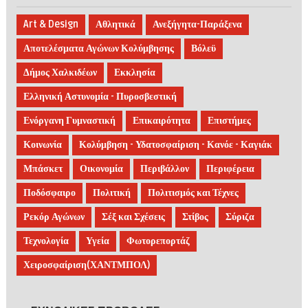
Art & Design
Αθλητικά
Ανεξήγητα-Παράξενα
Αποτελέσματα Αγώνων Κολύμβησης
Βόλεϋ
Δήμος Χαλκιδέων
Εκκλησία
Ελληνική Αστυνομία - Πυροσβεστική
Ενόργανη Γυμναστική
Επικαιρότητα
Επιστήμες
Κοινωνία
Κολύμβηση - Υδατοσφαίριση - Κανόε - Καγιάκ
Μπάσκετ
Οικονομία
Περιβάλλον
Περιφέρεια
Ποδόσφαιρο
Πολιτική
Πολιτισμός και Τέχνες
Ρεκόρ Αγώνων
Σέξ και Σχέσεις
Στίβος
Σύριζα
Τεχνολογία
Υγεία
Φωτορεπορτάζ
Χειροσφαίριση(ΧΑΝΤΜΠΟΛ)