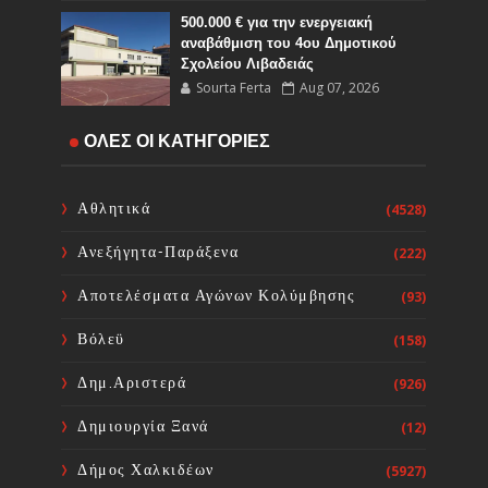
500.000 € για την ενεργειακή
αναβάθμιση του 4ου Δημοτικού
Σχολείου Λιβαδειάς
Sourta Ferta
Aug 07, 2026
ΟΛΕΣ ΟΙ ΚΑΤΗΓΟΡΙΕΣ
Άμεση λήψη έκτακτων μέτρων για
την απώλεια εισοδήματος από την
πυρκαγιά της 31ης Ιουλίου 2026
Αθλητικά
(4528)
Sourta Ferta
Aug 07, 2026
Ανεξήγητα-Παράξενα
(222)
Συνάντηση εργασίας του Δημάρχου
Αποτελέσματα Αγώνων Κολύμβησης
(93)
Διρφύων-Μεσσαπίων με τη ΜΚΟ
Zero Stray Pawject για τη
Βόλεϋ
(158)
διαχείριση των αδέσποτων ζώων
Sourta Ferta
Aug 07, 2026
Δημ.Αριστερά
(926)
Δημιουργία Ξανά
(12)
Δήμος Χαλκιδέων
(5927)