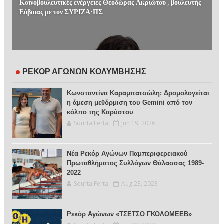
Κοινοβουλευτικές ενέργειες Θεοδώρας Ακριώτου , βουλευτής
Εύβοιας με τον ΣΥΡΙΖΑ-ΠΣ
ΡΕΚΟΡ ΑΓΩΝΩΝ ΚΟΛΥΜΒΗΣΗΣ
Κωνσταντίνα Καραμπατσώλη: Δρομολογείται
η άμεση μεθόρμιση του Gemini από τον
κόλπο της Καρύστου
Sourta Ferta
Jun 19, 2026
Νέα Ρεκόρ Αγώνων Παμπεριφερειακού
Πρωταθλήματος Συλλόγων Θάλασσας 1989-
2022
Sourta Ferta
Aug 23, 2023
Ρεκόρ Αγώνων «ΤΣΕΤΣΟ ΓΚΟΛΟΜΕΕΒ»