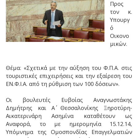
Προς
τον κ.
Υπουργ
ό
Οικονο
μικών.
Θέμα: «Σχετικά με την αύξηση του Φ.Π.Α. στις
τουριστικές επιχειρήσεις και την εξαίρεση του
ΕΝ.Φ.Ι.Α. από τη ρύθμιση των 100 δόσεων».
Οι βουλευτές Ευβοίας Αναγνωστάκης
Δημήτρης και Α΄ Θεσσαλονίκης Ξηροτύρη-
Αικατερινάρη Ασημίνα καταθέτουν ως
Αναφορά, το με ημερομηνία 15.12.14,
Υπόμνημα της Ομοσπονδίας Επαγγελματιών