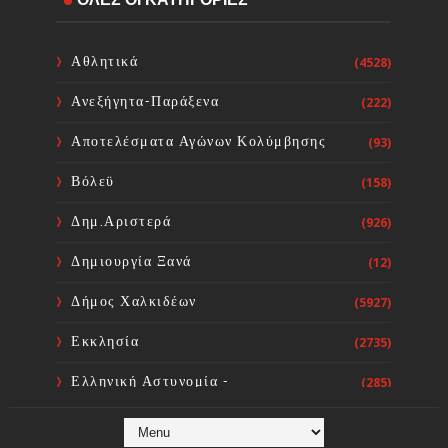
Άμεση λήψη έκτακτων μέτρων για
την απώλεια εισοδήματος από την
πυρκαγιά της 31ης Ιουλίου 2026
Αθλητικά
(4528)
Sourta Ferta
Aug 07, 2026
Ανεξήγητα-Παράξενα
(222)
Συνάντηση εργασίας του Δημάρχου
Αποτελέσματα Αγώνων Κολύμβησης
(93)
Διρφύων-Μεσσαπίων με τη ΜΚΟ
Zero Stray Pawject για τη
Βόλεϋ
(158)
διαχείριση των αδέσποτων ζώων
Sourta Ferta
Aug 07, 2026
Δημ.Αριστερά
(926)
Δημιουργία Ξανά
(12)
Δήμος Χαλκιδέων
(5927)
Εκκλησία
(2735)
Ελληνική Αστυνομία -
(285)
Πυροσβεστική
Ενόργανη Γυμναστική
(59)