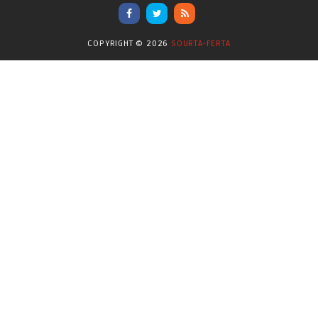
Επικαιρότητα
(284)
COPYRIGHT ©
2026
SOURTA-FERTA
Επιστήμες
(353)
Θερμοηλεκτρική
(1)
Κίνημα
(16)
Κοινωνία
(6331)
Κολύμβηση - Υδατοσφαίριση -
(1025)
Κανόε - Καγιάκ
Μπάσκετ
(77)
Νικολαϊδης Θανάσης
(804)
Ο Τύπος Σήμερα
(1230)
Οικονομία
(628)