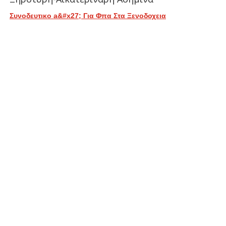
Συνοδευτικο a&#x27; Για Φπα Στα Ξενοδοχεια