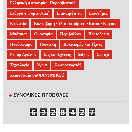
Ελληνική Αστυνομία - Πυροσβεστική
Ενόργανη Γυμναστική
Επικαιρότητα
Επιστήμες
Κοινωνία
Κολύμβηση - Υδατοσφαίριση - Κανόε - Καγιάκ
Μπάσκετ
Οικονομία
Περιβάλλον
Περιφέρεια
Ποδόσφαιρο
Πολιτική
Πολιτισμός και Τέχνες
Ρεκόρ Αγώνων
Σέξ και Σχέσεις
Στίβος
Σύριζα
Τεχνολογία
Υγεία
Φωτορεπορτάζ
Χειροσφαίριση(ΧΑΝΤΜΠΟΛ)
ΣΥΝΟΛΙΚΕΣ ΠΡΟΒΟΛΕΣ
6
3
2
8
4
2
7