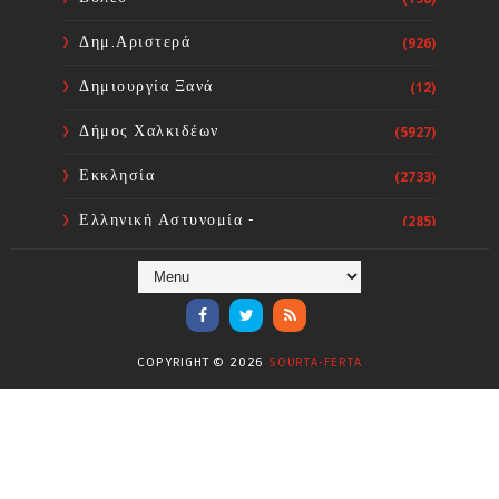
εκλογών
Sourta Ferta
Aug 06, 2026
Δημ.Αριστερά
(926)
Δημιουργία Ξανά
(12)
Δήμος Χαλκιδέων
(5927)
Εκκλησία
(2733)
Ελληνική Αστυνομία -
(285)
Πυροσβεστική
Ενόργανη Γυμναστική
(59)
Επικαιρότητα
(284)
COPYRIGHT ©
2026
SOURTA-FERTA
Επιστήμες
(353)
Θερμοηλεκτρική
(1)
Κίνημα
(16)