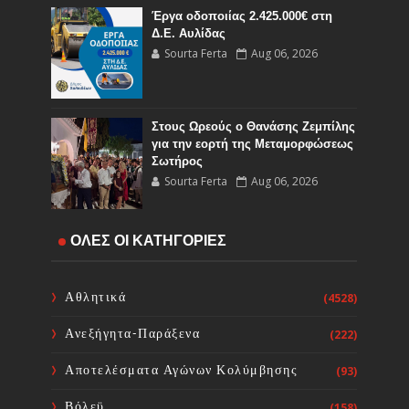
Έργα οδοποιίας 2.425.000€ στη
Δ.Ε. Αυλίδας
Sourta Ferta
Aug 06, 2026
Στους Ωρεούς ο Θανάσης Ζεμπίλης
για την εορτή της Μεταμορφώσεως
Σωτήρος
Sourta Ferta
Aug 06, 2026
Έναρξη εργασιών του Υποέργου 1
ΟΛΕΣ ΟΙ ΚΑΤΗΓΟΡΙΕΣ
του έργου Τηλεμετρίας στη
Δημοτική Κοινότητα Καμαρίτσας
Sourta Ferta
Aug 06, 2026
Αθλητικά
(4528)
Ανεξήγητα-Παράξενα
(222)
Κοινή Επιστολή Ιατρικών
Συλλόγων Χώρας: Άμεση
Αποτελέσματα Αγώνων Κολύμβησης
(93)
επίσπευση των διαδικασιών και
ορισμός ημερομηνίας διεξαγωγής
Βόλεϋ
(158)