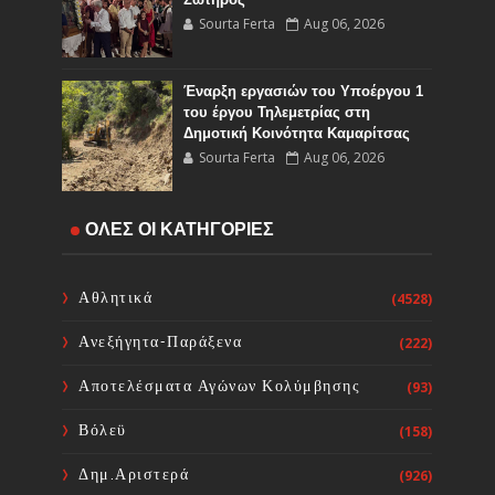
Sourta Ferta
Aug 06, 2026
Έναρξη εργασιών του Υποέργου 1
του έργου Τηλεμετρίας στη
Δημοτική Κοινότητα Καμαρίτσας
Sourta Ferta
Aug 06, 2026
Κοινή Επιστολή Ιατρικών
ΟΛΕΣ ΟΙ ΚΑΤΗΓΟΡΙΕΣ
Συλλόγων Χώρας: Άμεση
επίσπευση των διαδικασιών και
ορισμός ημερομηνίας διεξαγωγής
Αθλητικά
(4528)
εκλογών
Sourta Ferta
Aug 06, 2026
Ανεξήγητα-Παράξενα
(222)
ΦΑΝΗΣ ΣΠΑΝΟΣ: «Ενισχύουμε
Αποτελέσματα Αγώνων Κολύμβησης
(93)
ΕΚΑΒ και Κέντρα Υγείας με 34 νέα
ασθενοφόρα. Διεκδικούμε γιατρούς
Βόλεϋ
(158)
και νοσηλευτές για τις δομές Υγείας
της Στερεάς Ελλάδας»
Δημ.Αριστερά
(926)
Sourta Ferta
Aug 05, 2026