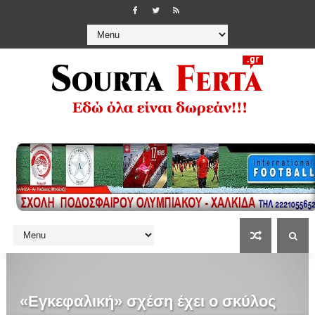
«Εγκεφαλική» σχέση έχει ο σκύλος