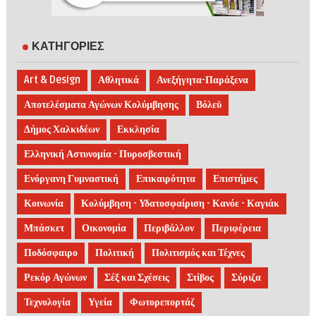
ΚΑΤΗΓΟΡΙΕΣ
Art & Design
Αθλητικά
Ανεξήγητα-Παράξενα
Αποτελέσματα Αγώνων Κολύμβησης
Βόλεϋ
Δήμος Χαλκιδέων
Εκκλησία
Ελληνική Αστυνομία - Πυροσβεστική
Ενόργανη Γυμναστική
Επικαιρότητα
Επιστήμες
Κοινωνία
Κολύμβηση - Υδατοσφαίριση - Κανόε - Καγιάκ
Μπάσκετ
Οικονομία
Περιβάλλον
Περιφέρεια
Ποδόσφαιρο
Πολιτική
Πολιτισμός και Τέχνες
Ρεκόρ Αγώνων
Σέξ και Σχέσεις
Στίβος
Σύριζα
Τεχνολογία
Υγεία
Φωτορεπορτάζ