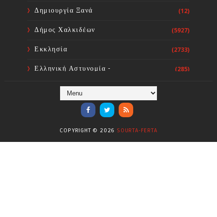
Δημιουργία Ξανά
(12)
Δήμος Χαλκιδέων
(5927)
Εκκλησία
(2733)
Ελληνική Αστυνομία -
(285)
Πυροσβεστική
Ενόργανη Γυμναστική
(59)
Επικαιρότητα
(284)
COPYRIGHT ©
2026
SOURTA-FERTA
Επιστήμες
(353)
Θερμοηλεκτρική
(1)
Κίνημα
(16)
Κοινωνία
(6330)
Κολύμβηση - Υδατοσφαίριση -
(1025)