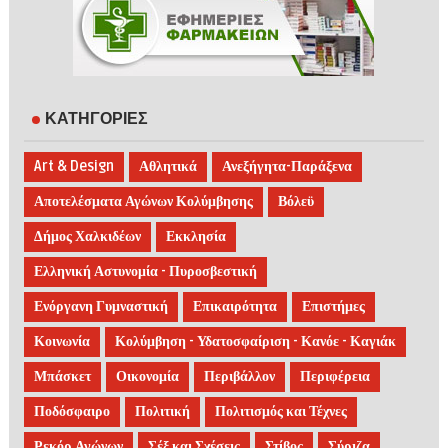
ΚΑΤΗΓΟΡΙΕΣ
Art & Design
Αθλητικά
Ανεξήγητα-Παράξενα
Αποτελέσματα Αγώνων Κολύμβησης
Βόλεϋ
Δήμος Χαλκιδέων
Εκκλησία
Ελληνική Αστυνομία - Πυροσβεστική
Ενόργανη Γυμναστική
Επικαιρότητα
Επιστήμες
Κοινωνία
Κολύμβηση - Υδατοσφαίριση - Κανόε - Καγιάκ
Μπάσκετ
Οικονομία
Περιβάλλον
Περιφέρεια
Ποδόσφαιρο
Πολιτική
Πολιτισμός και Τέχνες
Ρεκόρ Αγώνων
Σέξ και Σχέσεις
Στίβος
Σύριζα