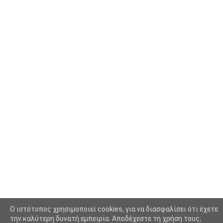
Κοινωνία
(6330)
Κολύμβηση - Υδατοσφαίριση -
(1025)
Κανόε - Καγιάκ
Μπάσκετ
(77)
Νικολαϊδης Θανάσης
(804)
Ο Τύπος Σήμερα
(1230)
Οικονομία
(628)
Πασοκ
(415)
Περιβάλλον
(1083)
Περιφέρεια
(7877)
Ποδόσφαιρο
(1414)
O ιστότοπος χρησιμοποιεί cookies, για να διασφαλίσει ότι έχετε
Πολιτική
(8804)
την καλύτερη δυνατή εμπειρία. Αποδέχεστε τη χρήση τους;