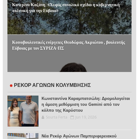
Κατερίνα Καζάνη: «Χωρίς συνολικό σχέδιο η κυβερνητική
πολιτική για την Εύβοια»
Κοινοβουλευτικές ενέργειες Θεοδώρας Ακριώτου , βουλευτής
Εύβοιας με τον ΣΥΡΙΖΑ-ΠΣ
ΡΕΚΟΡ ΑΓΩΝΩΝ ΚΟΛΥΜΒΗΣΗΣ
Κωνσταντίνα Καραμπατσώλη: Δρομολογείται
η άμεση μεθόρμιση του Gemini από τον
κόλπο της Καρύστου
Sourta Ferta
Jun 19, 2026
Νέα Ρεκόρ Αγώνων Παμπεριφερειακού