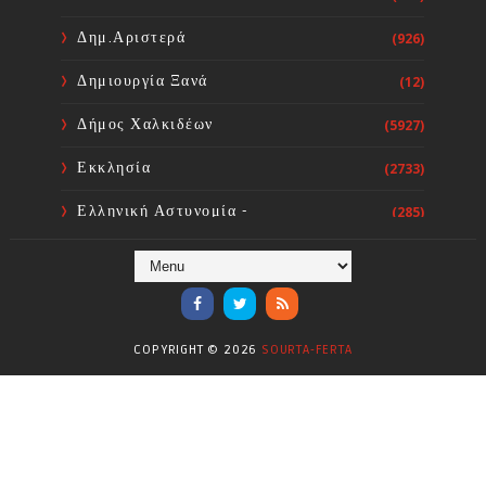
εκλογών
Sourta Ferta
Aug 06, 2026
Δημ.Αριστερά
(926)
Δημιουργία Ξανά
(12)
Δήμος Χαλκιδέων
(5927)
Εκκλησία
(2733)
Ελληνική Αστυνομία -
(285)
Πυροσβεστική
Ενόργανη Γυμναστική
(59)
Επικαιρότητα
(284)
COPYRIGHT ©
2026
SOURTA-FERTA
Επιστήμες
(353)
Θερμοηλεκτρική
(1)
Κίνημα
(16)