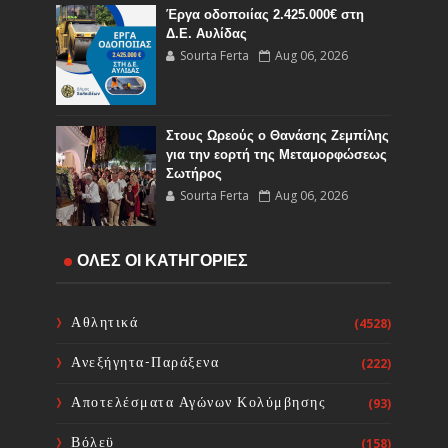
Έργα οδοποιίας 2.425.000€ στη
Δ.Ε. Αυλίδας
Sourta Ferta
Aug 06, 2026
Στους Ωρεούς ο Θανάσης Ζεμπίλης
για την εορτή της Μεταμορφώσεως
Σωτήρος
Sourta Ferta
Aug 06, 2026
Έναρξη εργασιών του Υποέργου 1
ΟΛΕΣ ΟΙ ΚΑΤΗΓΟΡΙΕΣ
του έργου Τηλεμετρίας στη
Δημοτική Κοινότητα Καμαρίτσας
Sourta Ferta
Aug 06, 2026
Αθλητικά
(4528)
Ανεξήγητα-Παράξενα
(222)
Κοινή Επιστολή Ιατρικών
Συλλόγων Χώρας: Άμεση
Αποτελέσματα Αγώνων Κολύμβησης
(93)
επίσπευση των διαδικασιών και
ορισμός ημερομηνίας διεξαγωγής
Βόλεϋ
(158)