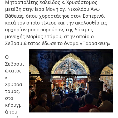
Μητροπολίτης Χαλκίδος κ. Χρυσόστομος
μετέβη στην Ιερά Μονή αγ. Νικολάου Άνω
Βάθειας, όπου χοροστάτησε στον Εσπερινό,
κατά τον οποίο τέλεσε και την ακολουθία εις
αρχαρίαν ρασοφορούσαν, της δόκιμης
μοναχής Μαρίας Στάμου, στην οποία ο
Σεβασμιώτατος έδωσε το όνομα «Παρασκευή».
Ο
Σεβασμι
ώτατος
κ.
Χρυσόσ
τομος,
στο
κήρυγμ
ά του,