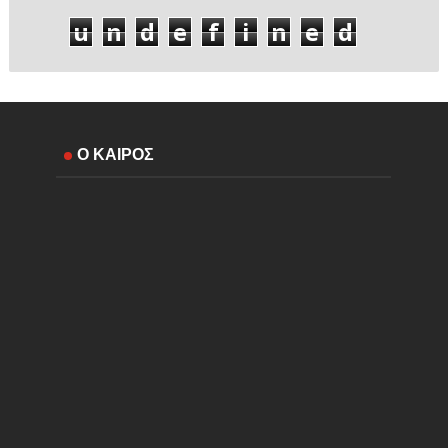
u
n
d
e
f
i
n
e
d
Ο ΚΑΙΡΟΣ