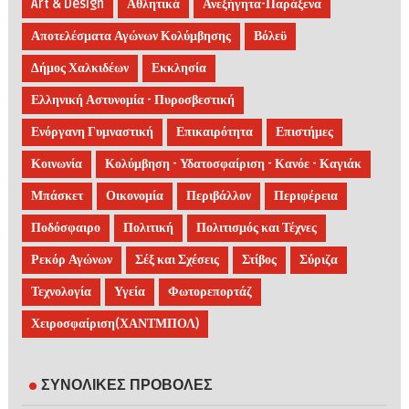
Art & Design
Αθλητικά
Ανεξήγητα-Παράξενα
Αποτελέσματα Αγώνων Κολύμβησης
Βόλεϋ
Δήμος Χαλκιδέων
Εκκλησία
Ελληνική Αστυνομία - Πυροσβεστική
Ενόργανη Γυμναστική
Επικαιρότητα
Επιστήμες
Κοινωνία
Κολύμβηση - Υδατοσφαίριση - Κανόε - Καγιάκ
Μπάσκετ
Οικονομία
Περιβάλλον
Περιφέρεια
Ποδόσφαιρο
Πολιτική
Πολιτισμός και Τέχνες
Ρεκόρ Αγώνων
Σέξ και Σχέσεις
Στίβος
Σύριζα
Τεχνολογία
Υγεία
Φωτορεπορτάζ
Χειροσφαίριση(ΧΑΝΤΜΠΟΛ)
ΣΥΝΟΛΙΚΕΣ ΠΡΟΒΟΛΕΣ