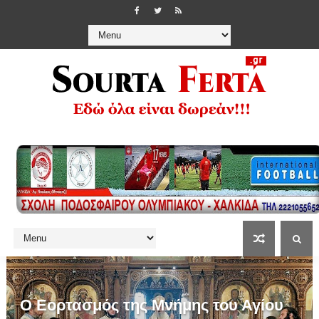
Ο Εορτασμός της Μνήμης του Αγίου