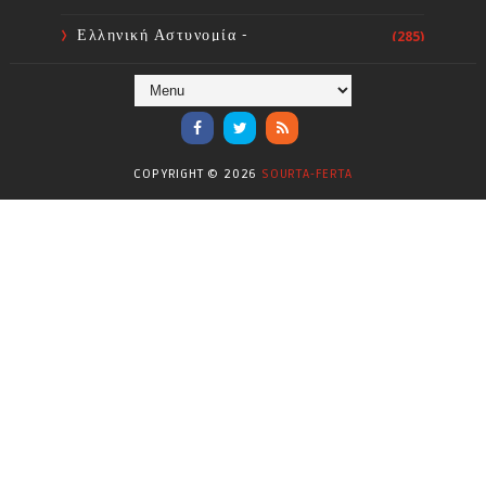
Ελληνική Αστυνομία -
(285)
Πυροσβεστική
Ενόργανη Γυμναστική
(59)
Επικαιρότητα
(284)
COPYRIGHT ©
2026
SOURTA-FERTA
Επιστήμες
(353)
Θερμοηλεκτρική
(1)
Κίνημα
(16)
Κοινωνία
(6330)
Κολύμβηση - Υδατοσφαίριση -
(1025)
Κανόε - Καγιάκ
Μπάσκετ
(77)
Νικολαϊδης Θανάσης
(804)