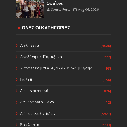
Σωτήρος
Sourta Ferta
Aug 06, 2026
Έναρξη εργασιών του Υποέργου 1
ΟΛΕΣ ΟΙ ΚΑΤΗΓΟΡΙΕΣ
του έργου Τηλεμετρίας στη
Δημοτική Κοινότητα Καμαρίτσας
Sourta Ferta
Aug 06, 2026
Αθλητικά
(4528)
Ανεξήγητα-Παράξενα
(222)
Κοινή Επιστολή Ιατρικών
Συλλόγων Χώρας: Άμεση
Αποτελέσματα Αγώνων Κολύμβησης
(93)
επίσπευση των διαδικασιών και
ορισμός ημερομηνίας διεξαγωγής
Βόλεϋ
(158)
εκλογών
Sourta Ferta
Aug 06, 2026
Δημ.Αριστερά
(926)
Δημιουργία Ξανά
(12)
Δήμος Χαλκιδέων
(5927)
Εκκλησία
(2733)