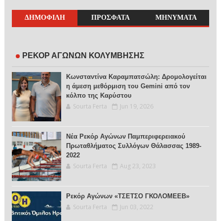
ΔΗΜΟΦΙΛΗ
ΠΡΟΣΦΑΤΑ
ΜΗΝΥΜΑΤΑ
ΡΕΚΟΡ ΑΓΩΝΩΝ ΚΟΛΥΜΒΗΣΗΣ
Κωνσταντίνα Καραμπατσώλη: Δρομολογείται
η άμεση μεθόρμιση του Gemini από τον
κόλπο της Καρύστου
Sourta Ferta
Jun 19, 2026
Νέα Ρεκόρ Αγώνων Παμπεριφερειακού
Πρωταθλήματος Συλλόγων Θάλασσας 1989-
2022
Sourta Ferta
Aug 23, 2023
Ρεκόρ Αγώνων «ΤΣΕΤΣΟ ΓΚΟΛΟΜΕΕΒ»
Sourta Ferta
Jun 03, 2022