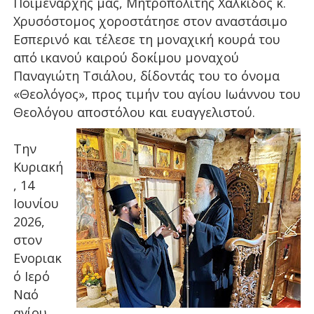
Ποιμενάρχης μας, Μητροπολίτης Χαλκίδος κ.
Χρυσόστομος χοροστάτησε στον αναστάσιμο
Εσπερινό και τέλεσε τη μοναχική κουρά του
από ικανού καιρού δοκίμου μοναχού
Παναγιώτη Τσιάλου, δίδοντάς του το όνομα
«Θεολόγος», προς τιμήν του αγίου Ιωάννου του
Θεολόγου αποστόλου και ευαγγελιστού.
Την
Κυριακή
, 14
Ιουνίου
2026,
στον
Ενοριακ
ό Ιερό
Ναό
αγίου