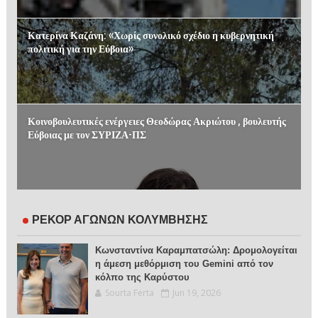
Κατερίνα Καζάνη: «Χωρίς συνολικό σχέδιο η κυβερνητική
πολιτική για την Εύβοια»
Κοινοβουλευτικές ενέργειες Θεοδώρας Ακριώτου , βουλευτής
Εύβοιας με τον ΣΥΡΙΖΑ-ΠΣ
ΡΕΚΟΡ ΑΓΩΝΩΝ ΚΟΛΥΜΒΗΣΗΣ
Κωνσταντίνα Καραμπατσώλη: Δρομολογείται
η άμεση μεθόρμιση του Gemini από τον
κόλπο της Καρύστου
Sourta Ferta
Jun 19, 2026