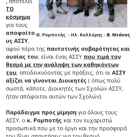
,
αποτελεί
ΤΟ
κόσμημα
για τους
αποφοίτο
Β. Ντάνος
Θ. Ρομποτής - Ηλ. Κολλύρης -
υς ΑΣΣΥ
,
αφού πέρα της
παντοτινής σοβαρότητας και
ουσίας του
, είναι ένας ΑΣΣΥ
που τιμά τον
θεσμό με την ανάληψη των καθηκόντων
του
, αποδεικνύοντας με πράξεις, ότι οι
ΑΣΣΥ
αξίζει να γίνονται Διοικητές
( όπως πολύ
σωστά, κάποτε, Διοικητές των Σχολών ΑΣΣΥ,
ήταν απόφοιτοι αυτών των Σχολών).
Παράδειγμα προς μίμηση
για όλους τους
ΑΣΣΥ, ο
κ. Ρομποτής
και τον ευχαριστώ
προσωπικά που με το έργο και την προσφορά
του δίνει απαντήσεις για τον θεσμό.