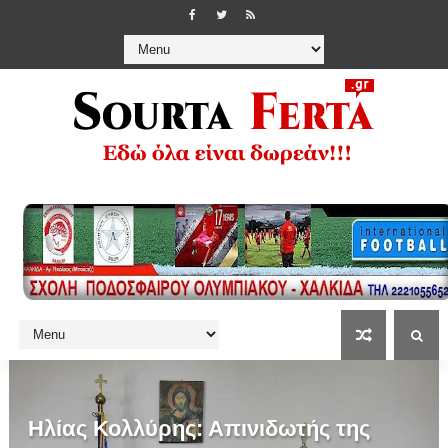
Ηλίας Κολλύρης: Απινιδωτής της