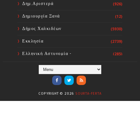
Δημ.Αριστερά
(926)
Δημιουργία Ξανά
(12)
Δήμος Χαλκιδέων
(5930)
Εκκλησία
(2739)
Ελληνική Αστυνομία -
(285)
Πυροσβεστική
Ενόργανη Γυμναστική
(59)
Επικαιρότητα
(284)
COPYRIGHT ©
2026
SOURTA-FERTA
Επιστήμες
(353)
Θερμοηλεκτρική
(1)
Κίνημα
(16)
Κοινωνία
(6332)