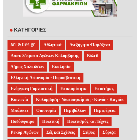
ΚΑΤΗΓΟΡΙΕΣ
Art & Design
Αθλητικά
Ανεξήγητα-Παράξενα
Αποτελέσματα Αγώνων Κολύμβησης
Βόλεϋ
Δήμος Χαλκιδέων
Εκκλησία
Ελληνική Αστυνομία - Πυροσβεστική
Ενόργανη Γυμναστική
Επικαιρότητα
Επιστήμες
Κοινωνία
Κολύμβηση - Υδατοσφαίριση - Κανόε - Καγιάκ
Μπάσκετ
Οικονομία
Περιβάλλον
Περιφέρεια
Ποδόσφαιρο
Πολιτική
Πολιτισμός και Τέχνες
Ρεκόρ Αγώνων
Σέξ και Σχέσεις
Στίβος
Σύριζα