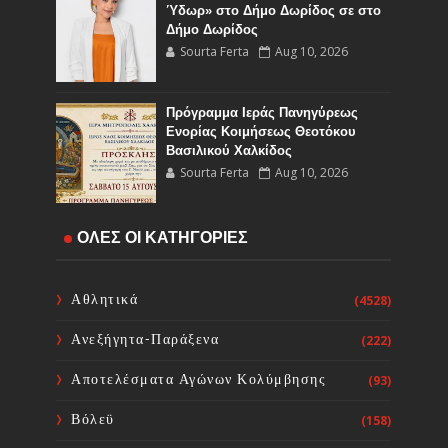
Ύδωρ» στο Δήμο Δωρίδος σε στο
Δήμο Δωρίδος
Sourta Ferta
Aug 10, 2026
Πρόγραμμα Ιεράς Πανηγύρεως
Ενορίας Κοιμήσεως Θεοτόκου
Βασιλικού Χαλκίδος
Sourta Ferta
Aug 10, 2026
Ο Δήμος Χαλκιδέων συμμετείχε
ΟΛΕΣ ΟΙ ΚΑΤΗΓΟΡΙΕΣ
στην πανελλαδική εκστρατεία
ενημέρωσης για τη Νωτιαία Μυϊκή
Ατροφία
Αθλητικά
(4528)
Sourta Ferta
Aug 10, 2026
Ανεξήγητα-Παράξενα
(222)
Πρόγραμμα Εορτασμού Ενορίας
Κοιμήσεως Θεοτόκου Γυμνού
Αποτελέσματα Αγώνων Κολύμβησης
(93)
Sourta Ferta
Aug 10, 2026
Βόλεϋ
(158)