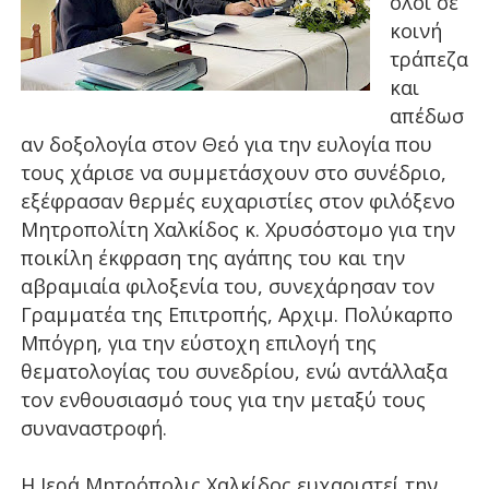
όλοι σε
κοινή
τράπεζα
και
απέδωσ
αν δοξολογία στον Θεό για την ευλογία που
τους χάρισε να συμμετάσχουν στο συνέδριο,
εξέφρασαν θερμές ευχαριστίες στον φιλόξενο
Μητροπολίτη Χαλκίδος κ. Χρυσόστομο για την
ποικίλη έκφραση της αγάπης του και την
αβραμιαία φιλοξενία του, συνεχάρησαν τον
Γραμματέα της Επιτροπής, Αρχιμ. Πολύκαρπο
Μπόγρη, για την εύστοχη επιλογή της
θεματολογίας του συνεδρίου, ενώ αντάλλαξα
τον ενθουσιασμό τους για την μεταξύ τους
συναναστροφή.
Η Ιερά Μητρόπολις Χαλκίδος ευχαριστεί την