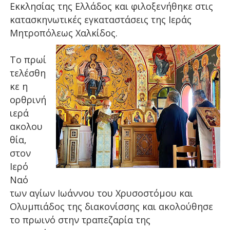
Εκκλησίας της Ελλάδος και φιλοξενήθηκε στις
κατασκηνωτικές εγκαταστάσεις της Ιεράς
Μητροπόλεως Χαλκίδος.
Το πρωί
τελέσθη
κε η
ορθρινή
ιερά
ακολου
θία,
στον
Ιερό
Ναό
των αγίων Ιωάννου του Χρυσοστόμου και
Ολυμπιάδος της διακονίσσης και ακολούθησε
το πρωινό στην τραπεζαρία της