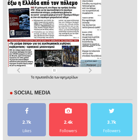
Τα
πρωτοσέλιδα
των
εφημερίδων
SOCIAL MEDIA
2.7k
2.4k
3.7k
Likes
Followers
Followers