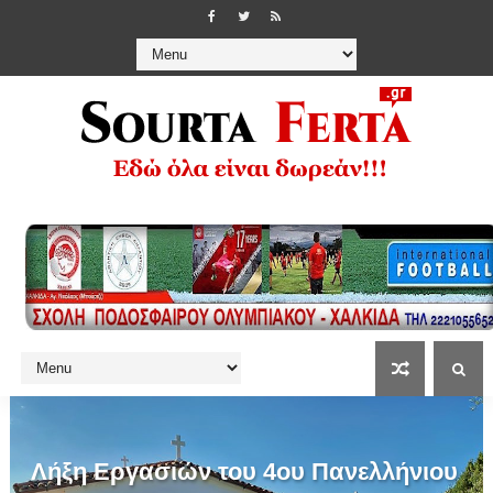
Λήξη Εργασιών του 4ου Πανελλήνιου