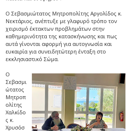
Ο Σεβασμιώτατος Μητροπολίτης Αργολίδος κ.
Νεκτάριος, ανέπτυξε με γλαφυρό τρόπο τον
χειρισμό έκτακτων προβλημάτων στην
καθημερινότητα της κατασκήνωσης και πως
αυτά γίνονται αφορμή για αυτογνωσία και
ευκαιρία για συνειδητώτερη ένταξη στο
εκκλησιαστικό Σώμα.
Ο
Σεβασμι
ώτατος
Μητροπ
ολίτης
Χαλκίδο
ς κ.
Χρυσόσ