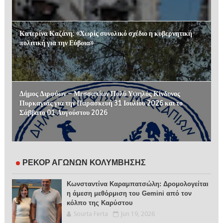
Κατερίνα Καζάνη: «Χωρίς συνολικό σχέδιο η κυβερνητική
πολιτική για την Εύβοια»
Δήμος Διρφύων – Μεσσαπίων Πολύ Υψηλός Κίνδυνος
Πυρκαγιάς για την Παρασκευή 31 Ιουλίου 2026 και το
Σάββατο 01 Αυγούστου 2026
ΡΕΚΟΡ ΑΓΩΝΩΝ ΚΟΛΥΜΒΗΣΗΣ
Κωνσταντίνα Καραμπατσώλη: Δρομολογείται
η άμεση μεθόρμιση του Gemini από τον
κόλπο της Καρύστου
Sourta Ferta
Jun 19, 2026