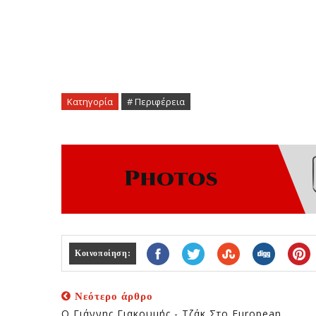
Κατηγορία
# Περιφέρεια
Κοινοποίηση:
Νεότερο άρθρο
Ο Γιάννης Γιακουμής - Τζάκ Στο European