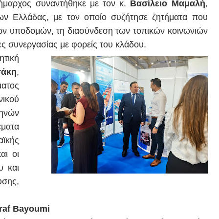
Δήμαρχος συναντήθηκε με τον κ.
Βασίλειο Μαμαλή
,
ων Ελλάδας, με τον οποίο συζήτησε ζητήματα που
κών υποδομών, τη διασύνδεση των τοπικών κοινωνιών
τες συνεργασίας με φορείς του κλάδου.
τική
σάκη
,
ατος
νικού
ηνών
έματα
ϊκής
αι οι
υ και
σης,
raf Bayoumi