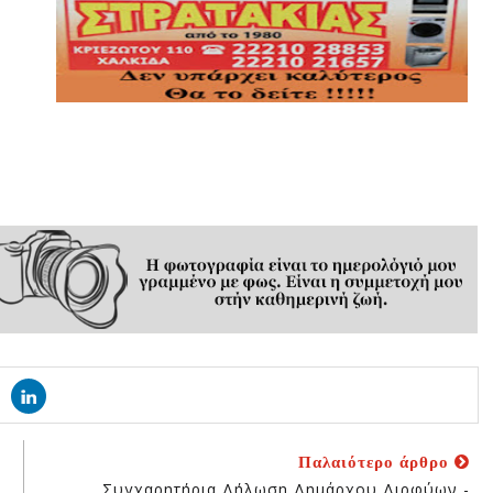
Παλαιότερο άρθρο
Συγχαρητήρια Δήλωση Δημάρχου Διρφύων -