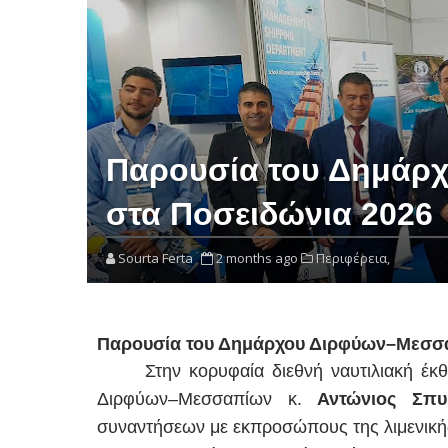
Παρουσία του Δημάρ
στα Ποσειδώνια 2026
Sourta Ferta
2 months ago
Περιφέρεια,
Παρουσία του Δημάρχου Διρφύων–Μεσσα
Στην κορυφαία διεθνή ναυτιλιακή έ
Διρφύων–Μεσσαπίων κ.
Αντώνιος Σπυ
συναντήσεων με εκπροσώπους της λιμενικής