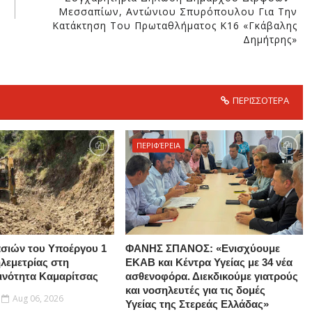
Μεσσαπίων, Αντώνιου Σπυρόπουλου Για Την
Κατάκτηση Του Πρωταθλήματος Κ16 «Γκάβαλης
Δημήτρης»
ΠΕΡΙΣΣΟΤΕΡΑ
ΠΕΡΙΦΈΡΕΙΑ
σιών του Υποέργου 1
ΦΑΝΗΣ ΣΠΑΝΟΣ: «Ενισχύουμε
ηλεμετρίας στη
ΕΚΑΒ και Κέντρα Υγείας με 34 νέα
ινότητα Καμαρίτσας
ασθενοφόρα. Διεκδικούμε γιατρούς
και νοσηλευτές για τις δομές
Aug 06, 2026
Υγείας της Στερεάς Ελλάδας»