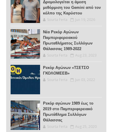
Δρομολογείται η άμεση
μεθόρμιση του Gemini από τον
κόλπο της Καρύστου
Sourta Ferta
Jun 19, 2026
Νέα Ρεκόρ Αγώνων
Παμπεριφερειακού
Πρωταθλήματος Συλλόγων
Θάλασσας 1989-2022
Sourta Ferta
Aug 23, 2023
Ρεκόρ Αγώνων «ΤΣΕΤΣΟ
ΓΚΟΛΟΜΕΕΒ»
Sourta Ferta
Jun 03, 2022
Ρεκόρ αγώνων 1989 έως το
2019 στο Παμπεριφερειακό
Πρωτάθλημα Συλλόγων
Θάλασσας
Sourta Ferta
Aug 25, 2020