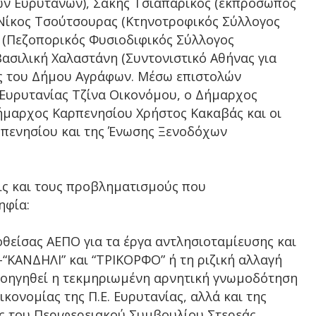
ών Ευρυτάνων), Σάκης Τσιαπαρίκος (εκπρόσωπος
Νίκος Τσούτσουρας (Κτηνοτροφικός Σύλλογος
 (Πεζοπορικός Φυσιοδιφικός Σύλλογος
ασιλική Χαλαστάνη (Συντονιστικό Αθήνας για
ος του Δήμου Αγράφων. Μέσω επιστολών
Ευρυτανίας Τζίνα Οικονόμου, ο Δήμαρχος
μαρχος Καρπενησίου Χρήστος Κακαβάς και οι
ρπενησίου και της Ένωσης Ξενοδόχων
ις και τους προβληματισμούς που
ηφία:
θείσας ΑΕΠΟ για τα έργα αντλησιοταμίευσης και
-“ΚΑΝΔΗΛΙ” και “ΤΡΙΚΟΡΦΟ” ή τη ριζική αλλαγή
προηγηθεί η τεκμηριωμένη αρνητική γνωμοδότηση
ονομίας της Π.Ε. Ευρυτανίας, αλλά και της
ς του Περιφερειακού Συμβουλίου Στερεάς