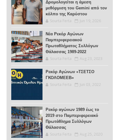
Δρομολογείται η άμεση
μεθόρμιση του Gemini από τον
κόλπο της Καρύστου
Sourta Ferta
Jun 19, 2026
Νέα Ρεκόρ Αγώνων
Παμπεριφερειακού
Πρωταθλήματος Συλλόγων
Θάλασσας 1989-2022
Sourta Ferta
Aug 23, 2023
Ρεκόρ Αγώνων «ΤΣΕΤΣΟ
ΓΚΟΛΟΜΕΕΒ»
Sourta Ferta
Jun 03, 2022
Ρεκόρ αγώνων 1989 έως το
2019 στο Παμπεριφερειακό
Πρωτάθλημα Συλλόγων
Θάλασσας
Sourta Ferta
Aug 25, 2020