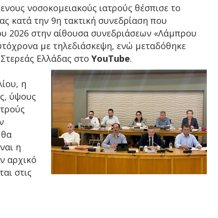
ενους νοσοκομειακούς ιατρούς θέσπισε το
ας κατά την 9η τακτική συνεδρίαση που
ου 2026 στην αίθουσα συνεδριάσεων «Λάμπρου
αυτόχρονα με τηλεδιάσκεψη, ενώ μεταδόθηκε
 Στερεάς Ελλάδας στο
YouTube
.
ίου, η
ς, ύψους
ατρούς
ν
 θα
ναι η
ον αρχικό
αι στις