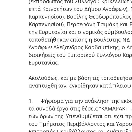
(εκπρόσωπος του Συλλόγου Κρικελλιωτ
επτά Κοινοτήτων του Δήμου Αγράφων), 
Καρπενησίου), Βασίλης Θεοδωρόπουλος
Καρπενησίου), Περσεφόνη Τσιμάκη και Β
την Ευρυτανία) και ο νομικός σύμβουλ
τοποθετήθηκαν επίσης η Βουλευτής ΝΔ 
Αγράφων Αλέξανδρος Καρδαμπίκης, ο Δή
διοικήσεις του Εμπορικού Συλλόγου Κα
Ευρυτανίας.
Ακολούθως, και με βάση τις τοποθετήσε
αναπτύχθηκαν, εγκρίθηκαν κατά πλειοψ
1.
Ψήφισμα για την ανάκληση της εκδο
τα συνοδά έργα στις θέσεις “ΚΑΜΑΡΑΚΙ” 
των όρων της. Υπενθυμίζεται ότι έχει 
του Τμήματος Περιβάλλοντος και Υδροοικ
Επιτροπής Περιβάλλοντος και Ανάπτυξη