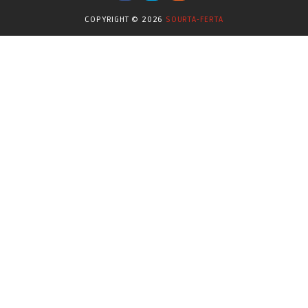
Επικαιρότητα
(284)
COPYRIGHT ©
2026
SOURTA-FERTA
Επιστήμες
(353)
Θερμοηλεκτρική
(1)
Κίνημα
(16)
Κοινωνία
(6332)
Κολύμβηση - Υδατοσφαίριση -
(1025)
Κανόε - Καγιάκ
Μπάσκετ
(77)
Νικολαϊδης Θανάσης
(804)
Ο Τύπος Σήμερα
(1230)
Οικονομία
(628)
Πασοκ
(415)