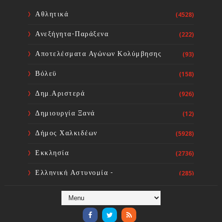
για την εβδομάδα από 10 έως 16-
08-2026
Αθλητικά
(4528)
Sourta Ferta
Aug 08, 2026
Ανεξήγητα-Παράξενα
(222)
Ο Εορτασμός της Μεταμορφώσεως
του Σωτήρος στην Ιερά ΜΟνή
Αποτελέσματα Αγώνων Κολύμβησης
(93)
Οσίου Δαυϊδ
Sourta Ferta
Aug 08, 2026
Βόλεϋ
(158)
Δημ.Αριστερά
(926)
Δημιουργία Ξανά
(12)
Δήμος Χαλκιδέων
(5928)
Εκκλησία
(2736)
Ελληνική Αστυνομία -
(285)
Πυροσβεστική
Ενόργανη Γυμναστική
(59)