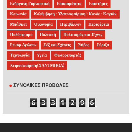
Ενόργανη Γυμναστική
Επικαιρότητα
Επιστήμες
Κοινωνία
Κολύμβηση - Υδατοσφαίριση - Κανόε - Καγιάκ
Μπάσκετ
Οικονομία
Περιβάλλον
Περιφέρεια
Ποδόσφαιρο
Πολιτική
Πολιτισμός και Τέχνες
Ρεκόρ Αγώνων
Σέξ και Σχέσεις
Στίβος
Σύριζα
Τεχνολογία
Υγεία
Φωτορεπορτάζ
Χειροσφαίριση(ΧΑΝΤΜΠΟΛ)
ΣΥΝΟΛΙΚΕΣ ΠΡΟΒΟΛΕΣ
6
3
3
1
2
9
6