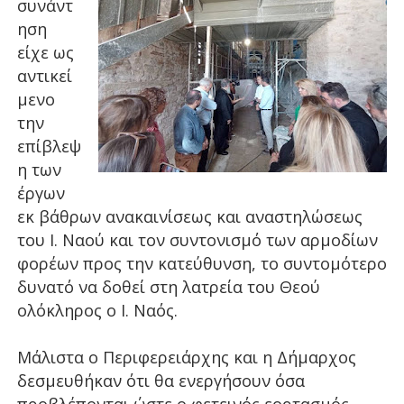
συνάντ
ηση
είχε ως
αντικεί
μενο
την
επίβλεψ
η των
έργων
εκ βάθρων ανακαινίσεως και αναστηλώσεως
του Ι. Ναού και τον συντονισμό των αρμοδίων
φορέων προς την κατεύθυνση, το συντομότερο
δυνατό να δοθεί στη λατρεία του Θεού
ολόκληρος ο Ι. Ναός.
Μάλιστα ο Περιφερειάρχης και η Δήμαρχος
δεσμευθήκαν ότι θα ενεργήσουν όσα