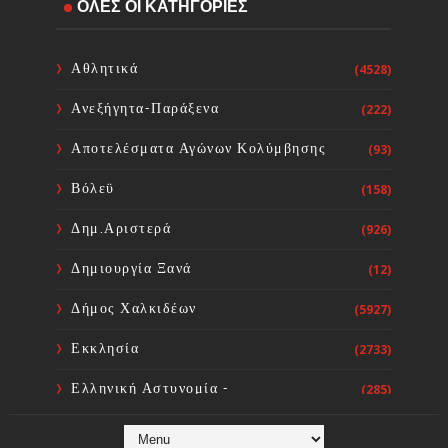
ΟΛΕΣ ΟΙ ΚΑΤΗΓΟΡΙΕΣ
Ακύρωση της προγραμματισμένης
συναυλίας στο Ευπάλιο για την
Κυριακή 09 Αυγούστου
Αθλητικά
(4528)
Sourta Ferta
Aug 07, 2026
Ανεξήγητα-Παράξενα
(222)
Σύνδεσμος Πολιτικών
Αποτελέσματα Αγώνων Κολύμβησης
(93)
Συνταξιούχων Ν. Εύβοιας
Sourta Ferta
Aug 07, 2026
Βόλεϋ
(158)
Δημ.Αριστερά
(926)
Δημιουργία Ξανά
(12)
Δήμος Χαλκιδέων
(5927)
Εκκλησία
(2733)
Ελληνική Αστυνομία -
(285)
Πυροσβεστική