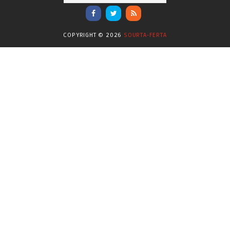
Ενόργανη Γυμναστική
(59)
Επικαιρότητα
(284)
COPYRIGHT ©
2026
SOURTA-FERTA
Επιστήμες
(353)
Θερμοηλεκτρική
(1)
Κίνημα
(16)
Κοινωνία
(6331)
Κολύμβηση - Υδατοσφαίριση -
(1025)
Κανόε - Καγιάκ
Μπάσκετ
(77)
Νικολαϊδης Θανάσης
(804)
Ο Τύπος Σήμερα
(1230)
Οικονομία
(628)