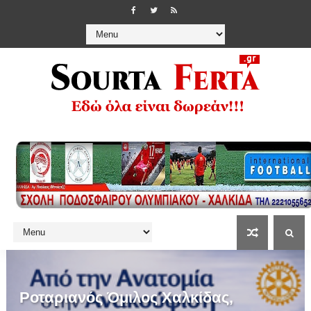
Ροταριανός Όμιλος Χαλκίδας,