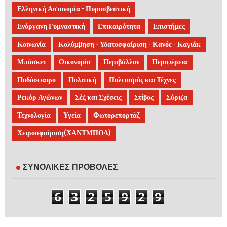
Ελληνική Αστυνομία - Πυροσβεστική
Ενόργανη Γυμναστική
Επικαιρότητα
Επιστήμες
Κοινωνία
Κολύμβηση - Υδατοσφαίριση - Κανόε - Καγιάκ
Μπάσκετ
Οικονομία
Περιβάλλον
Περιφέρεια
Ποδόσφαιρο
Πολιτική
Πολιτισμός και Τέχνες
Ρεκόρ Αγώνων
Σέξ και Σχέσεις
Στίβος
Σύριζα
Τεχνολογία
Υγεία
Φωτορεπορτάζ
Χειροσφαίριση(ΧΑΝΤΜΠΟΛ)
ΣΥΝΟΛΙΚΕΣ ΠΡΟΒΟΛΕΣ
6
3
2
5
9
2
9