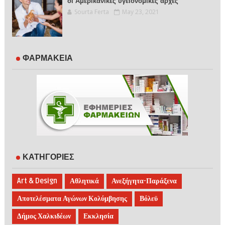
οι Αμερικανικές υγειονομικές αρχές
Sourta Ferta
May 23, 2021
ΦΑΡΜΑΚΕΙΑ
ΚΑΤΗΓΟΡΙΕΣ
Art & Design
Αθλητικά
Ανεξήγητα-Παράξενα
Αποτελέσματα Αγώνων Κολύμβησης
Βόλεϋ
Δήμος Χαλκιδέων
Εκκλησία