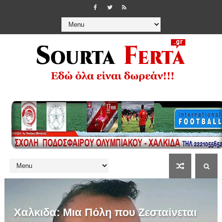
Χαλκιδα: Μια Πόλη που Ζεσταίνεται