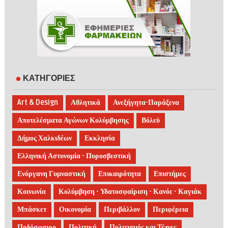
ΚΑΤΗΓΟΡΙΕΣ
Art & Design
Αθλητικά
Ανεξήγητα-Παράξενα
Αποτελέσματα Αγώνων Κολύμβησης
Βόλεϋ
Δήμος Χαλκιδέων
Εκκλησία
Ελληνική Αστυνομία - Πυροσβεστική
Ενόργανη Γυμναστική
Επικαιρότητα
Επιστήμες
Κοινωνία
Κολύμβηση - Υδατοσφαίριση - Κανόε - Καγιάκ
Μπάσκετ
Οικονομία
Περιβάλλον
Περιφέρεια
Ποδόσφαιρο
Πολιτική
Πολιτισμός και Τέχνες