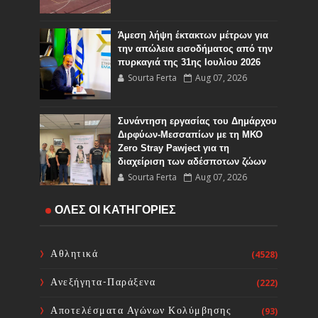
Άμεση λήψη έκτακτων μέτρων για
την απώλεια εισοδήματος από την
πυρκαγιά της 31ης Ιουλίου 2026
Sourta Ferta
Aug 07, 2026
Συνάντηση εργασίας του Δημάρχου
Διρφύων-Μεσσαπίων με τη ΜΚΟ
Zero Stray Pawject για τη
διαχείριση των αδέσποτων ζώων
Sourta Ferta
Aug 07, 2026
Έρχονται πόλεμοι για το νερό; Ο
ΟΛΕΣ ΟΙ ΚΑΤΗΓΟΡΙΕΣ
κόσμος μπήκε στην εποχή της
«υδατικής χρεοκοπίας»
Sourta Ferta
Aug 07, 2026
Αθλητικά
(4528)
Ανεξήγητα-Παράξενα
(222)
Αλεξάνδρα Θαλασσινού :Βαθιά
αντιπαιδαγωγικό το γεγονός
Αποτελέσματα Αγώνων Κολύμβησης
(93)