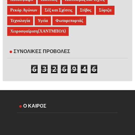
Ρεκόρ Αγώνων
Σέξ και Σχέσεις
Στίβος
Σύριζα
Τεχνολογία
Υγεία
Φωτορεπορτάζ
Χειροσφαίριση(ΧΑΝΤΜΠΟΛ)
ΣΥΝΟΛΙΚΕΣ ΠΡΟΒΟΛΕΣ
6
3
2
6
9
4
6
Ο ΚΑΙΡΟΣ