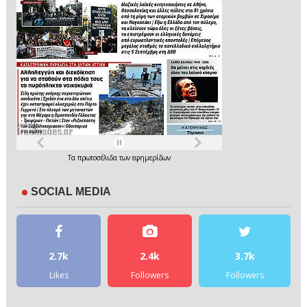
Τα
πρωτοσέλιδα
των
εφημερίδων
SOCIAL MEDIA
2.7k
2.4k
3.7k
Likes
Followers
Followers