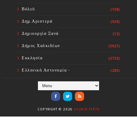
υποβιβασμού του 3/θ ολοήμερου
Δημοτικού Σχολείου Οξυλίθου σε 2/
Βόλεϋ
(158)
θ
Sourta Ferta
Aug 07, 2026
Δημ.Αριστερά
(926)
Δημιουργία Ξανά
(12)
Δήμος Χαλκιδέων
(5927)
Εκκλησία
(2733)
Ελληνική Αστυνομία -
(285)
Πυροσβεστική
Ενόργανη Γυμναστική
(59)
Επικαιρότητα
(284)
COPYRIGHT ©
2026
SOURTA-FERTA
Επιστήμες
(353)
Θερμοηλεκτρική
(1)