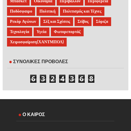
Μπάσκετ
Οικονομία
Περιβάλλον
Περιφέρεια
Ποδόσφαιρο
Πολιτική
Πολιτισμός και Τέχνες
Ρεκόρ Αγώνων
Σέξ και Σχέσεις
Στίβος
Σύριζα
Τεχνολογία
Υγεία
Φωτορεπορτάζ
Χειροσφαίριση(ΧΑΝΤΜΠΟΛ)
ΣΥΝΟΛΙΚΕΣ ΠΡΟΒΟΛΕΣ
6
3
2
4
3
6
8
Ο ΚΑΙΡΟΣ