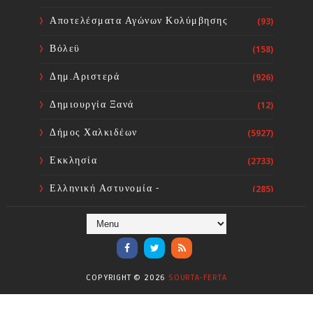
Κοινή Επιστολή Ιατρικών
Συλλόγων Χώρας: Άμεση
Αποτελέσματα Αγώνων Κολύμβησης
(93)
επίσπευση των διαδικασιών και
ορισμός ημερομηνίας διεξαγωγής
Βόλεϋ
(158)
εκλογών
Sourta Ferta
Aug 06, 2026
Δημ.Αριστερά
(926)
Δημιουργία Ξανά
(12)
Δήμος Χαλκιδέων
(5927)
Εκκλησία
(2733)
Ελληνική Αστυνομία -
(285)
Πυροσβεστική
Ενόργανη Γυμναστική
(59)
Επικαιρότητα
(284)
COPYRIGHT ©
2026
SOURTA-FERTA
Επιστήμες
(353)