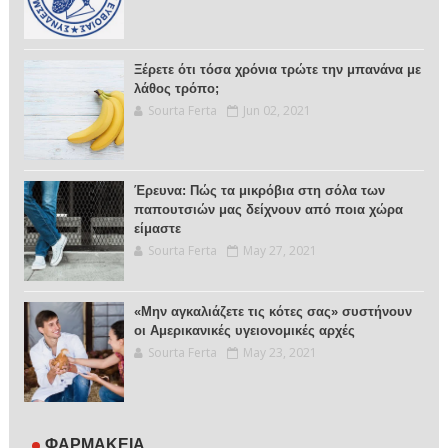
Ξέρετε ότι τόσα χρόνια τρώτε την μπανάνα με
λάθος τρόπο;
Sourta Ferta
Jun 02, 2021
Έρευνα: Πώς τα μικρόβια στη σόλα των
παπουτσιών μας δείχνουν από ποια χώρα
είμαστε
Sourta Ferta
May 27, 2021
«Μην αγκαλιάζετε τις κότες σας» συστήνουν
οι Αμερικανικές υγειονομικές αρχές
Sourta Ferta
May 23, 2021
ΦΑΡΜΑΚΕΙΑ