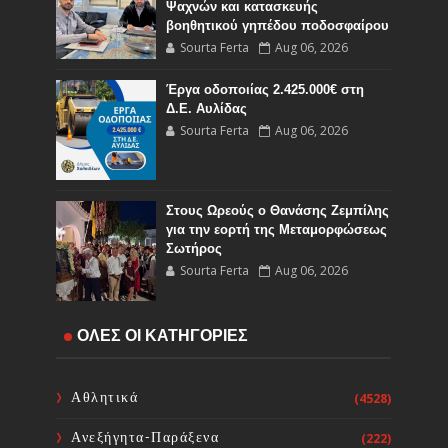
Ψαχνών και κατασκευής
βοηθητικού γηπέδου ποδοσφαίρου
Sourta Ferta
Aug 06, 2026
Έργα οδοποιίας 2.425.000€ στη
Δ.Ε. Αυλίδας
Sourta Ferta
Aug 06, 2026
Στους Ωρεούς ο Θανάσης Ζεμπίλης
για την εορτή της Μεταμορφώσεως
Σωτήρος
Sourta Ferta
Aug 06, 2026
Έναρξη εργασιών του Υποέργου 1
ΟΛΕΣ ΟΙ ΚΑΤΗΓΟΡΙΕΣ
του έργου Τηλεμετρίας στη
Δημοτική Κοινότητα Καμαρίτσας
Sourta Ferta
Aug 06, 2026
Αθλητικά
(4528)
Ανεξήγητα-Παράξενα
(222)