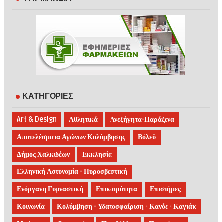
ΚΑΤΗΓΟΡΙΕΣ
Art & Design
Αθλητικά
Ανεξήγητα-Παράξενα
Αποτελέσματα Αγώνων Κολύμβησης
Βόλεϋ
Δήμος Χαλκιδέων
Εκκλησία
Ελληνική Αστυνομία - Πυροσβεστική
Ενόργανη Γυμναστική
Επικαιρότητα
Επιστήμες
Κοινωνία
Κολύμβηση - Υδατοσφαίριση - Κανόε - Καγιάκ