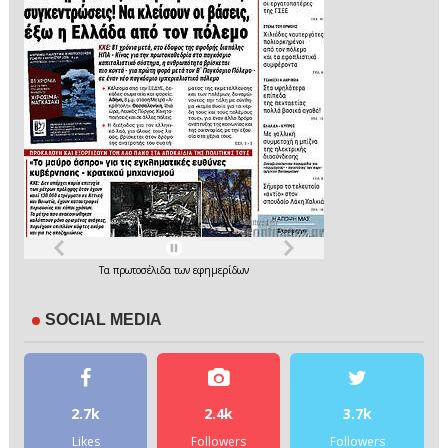
Τα
πρωτοσέλιδα
των
εφημερίδων
SOCIAL MEDIA
2.7k
2.4k
3.7k
Likes
Followers
Followers