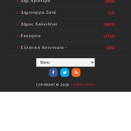
Δημ.Αριστερά
(926)
Δημιουργία Ξανά
(12)
Δήμος Χαλκιδέων
(5927)
Εκκλησία
(2733)
Ελληνική Αστυνομία -
(285)
Πυροσβεστική
Ενόργανη Γυμναστική
(59)
Επικαιρότητα
(284)
COPYRIGHT ©
2026
SOURTA-FERTA
Επιστήμες
(353)
Θερμοηλεκτρική
(1)
Κίνημα
(16)
Κοινωνία
(6331)