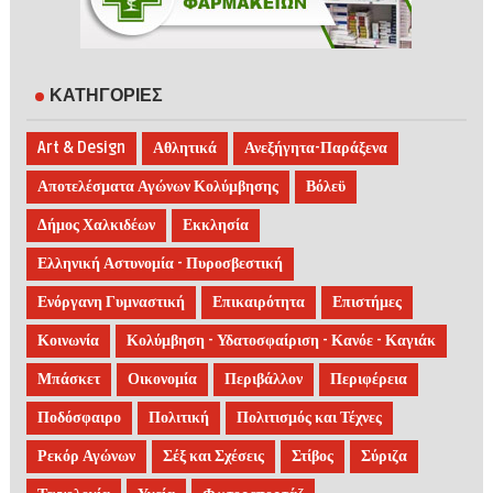
ΚΑΤΗΓΟΡΙΕΣ
Art & Design
Αθλητικά
Ανεξήγητα-Παράξενα
Αποτελέσματα Αγώνων Κολύμβησης
Βόλεϋ
Δήμος Χαλκιδέων
Εκκλησία
Ελληνική Αστυνομία - Πυροσβεστική
Ενόργανη Γυμναστική
Επικαιρότητα
Επιστήμες
Κοινωνία
Κολύμβηση - Υδατοσφαίριση - Κανόε - Καγιάκ
Μπάσκετ
Οικονομία
Περιβάλλον
Περιφέρεια
Ποδόσφαιρο
Πολιτική
Πολιτισμός και Τέχνες
Ρεκόρ Αγώνων
Σέξ και Σχέσεις
Στίβος
Σύριζα