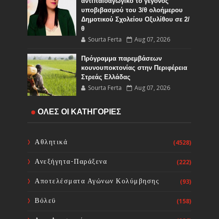
αντιπαιδαγωγικό το γεγονός
υποβιβασμού του 3/θ ολοήμερου
Δημοτικού Σχολείου Οξυλίθου σε 2/
θ
Sourta Ferta
Aug 07, 2026
Πρόγραμμα παρεμβάσεων
κουνουποκτονίας στην Περιφέρεια
Στρεάς Ελλάδας
Sourta Ferta
Aug 07, 2026
ΟΛΕΣ ΟΙ ΚΑΤΗΓΟΡΙΕΣ
Ακύρωση της προγραμματισμένης
συναυλίας στο Ευπάλιο για την
Κυριακή 09 Αυγούστου
Αθλητικά
(4528)
Sourta Ferta
Aug 07, 2026
Ανεξήγητα-Παράξενα
(222)
Σύνδεσμος Πολιτικών
Αποτελέσματα Αγώνων Κολύμβησης
(93)
Συνταξιούχων Ν. Εύβοιας
Sourta Ferta
Aug 07, 2026
Βόλεϋ
(158)