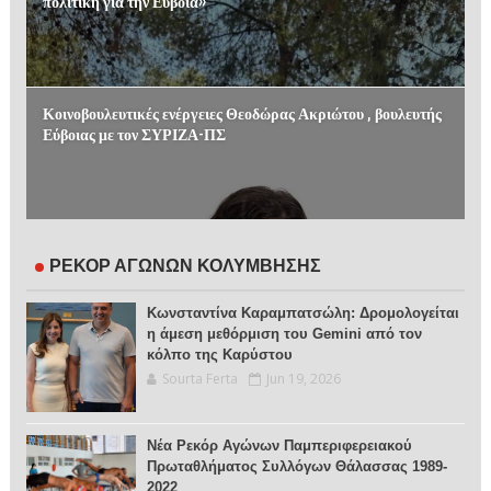
πολιτική για την Εύβοια»
Κοινοβουλευτικές ενέργειες Θεοδώρας Ακριώτου , βουλευτής
Εύβοιας με τον ΣΥΡΙΖΑ-ΠΣ
ΡΕΚΟΡ ΑΓΩΝΩΝ ΚΟΛΥΜΒΗΣΗΣ
Κωνσταντίνα Καραμπατσώλη: Δρομολογείται
η άμεση μεθόρμιση του Gemini από τον
κόλπο της Καρύστου
Sourta Ferta
Jun 19, 2026
Νέα Ρεκόρ Αγώνων Παμπεριφερειακού
Πρωταθλήματος Συλλόγων Θάλασσας 1989-
2022