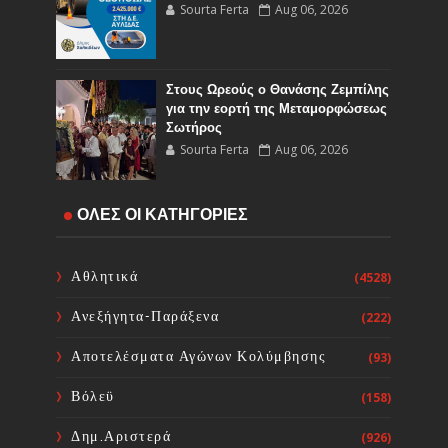
Sourta Ferta
Aug 06, 2026
Στους Ωρεούς ο Θανάσης Ζεμπίλης
για την εορτή της Μεταμορφώσεως
Σωτήρος
Sourta Ferta
Aug 06, 2026
Έναρξη εργασιών του Υποέργου 1
ΟΛΕΣ ΟΙ ΚΑΤΗΓΟΡΙΕΣ
του έργου Τηλεμετρίας στη
Δημοτική Κοινότητα Καμαρίτσας
Sourta Ferta
Aug 06, 2026
Αθλητικά
(4528)
Ανεξήγητα-Παράξενα
(222)
Κοινή Επιστολή Ιατρικών
Συλλόγων Χώρας: Άμεση
Αποτελέσματα Αγώνων Κολύμβησης
(93)
επίσπευση των διαδικασιών και
ορισμός ημερομηνίας διεξαγωγής
Βόλεϋ
(158)
εκλογών
Sourta Ferta
Aug 06, 2026
Δημ.Αριστερά
(926)