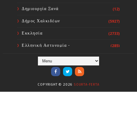
Δημιουργία Ξανά
(12)
Δήμος Χαλκιδέων
(5927)
Εκκλησία
(2733)
Ελληνική Αστυνομία -
(285)
Πυροσβεστική
Ενόργανη Γυμναστική
(59)
Επικαιρότητα
(284)
COPYRIGHT ©
2026
SOURTA-FERTA
Επιστήμες
(353)
Θερμοηλεκτρική
(1)
Κίνημα
(16)
Κοινωνία
(6330)