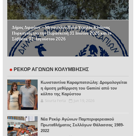
Δήμος Διρφύων – Μεσσαπίων Πολύ Υψηλός Κίνδυνος
Πυρκαγιάς για την Παρασκευή 31 Ιουλίου 2026 και το
Σάββατο 01 Αυγούστου 2026
ΡΕΚΟΡ ΑΓΩΝΩΝ ΚΟΛΥΜΒΗΣΗΣ
Κωνσταντίνα Καραμπατσώλη: Δρομολογείται
η άμεση μεθόρμιση του Gemini από τον
κόλπο της Καρύστου
Sourta Ferta
Jun 19, 2026
Νέα Ρεκόρ Αγώνων Παμπεριφερειακού
Πρωταθλήματος Συλλόγων Θάλασσας 1989-
2022