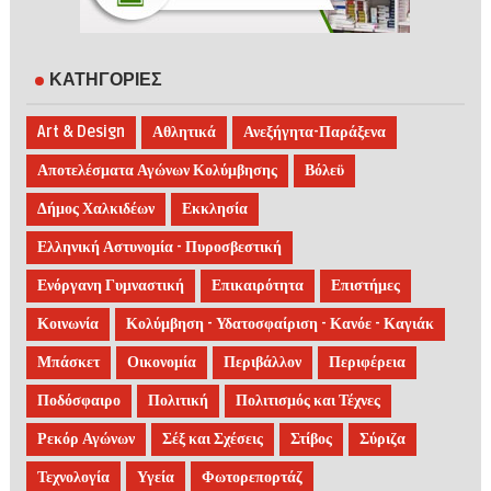
ΚΑΤΗΓΟΡΙΕΣ
Art & Design
Αθλητικά
Ανεξήγητα-Παράξενα
Αποτελέσματα Αγώνων Κολύμβησης
Βόλεϋ
Δήμος Χαλκιδέων
Εκκλησία
Ελληνική Αστυνομία - Πυροσβεστική
Ενόργανη Γυμναστική
Επικαιρότητα
Επιστήμες
Κοινωνία
Κολύμβηση - Υδατοσφαίριση - Κανόε - Καγιάκ
Μπάσκετ
Οικονομία
Περιβάλλον
Περιφέρεια
Ποδόσφαιρο
Πολιτική
Πολιτισμός και Τέχνες
Ρεκόρ Αγώνων
Σέξ και Σχέσεις
Στίβος
Σύριζα
Τεχνολογία
Υγεία
Φωτορεπορτάζ