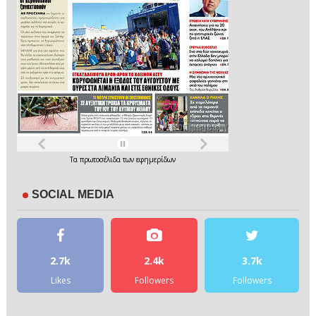
Τα
πρωτοσέλιδα
των
εφημερίδων
SOCIAL MEDIA
2.7k
2.4k
3.7k
Likes
Followers
Followers