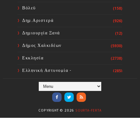
Sourta Ferta
Aug 10, 2026
Βόλεϋ
(158)
Δημ.Αριστερά
(926)
Δημιουργία Ξανά
(12)
Δήμος Χαλκιδέων
(5930)
Εκκλησία
(2738)
Ελληνική Αστυνομία -
(285)
Πυροσβεστική
Ενόργανη Γυμναστική
(59)
Επικαιρότητα
(284)
COPYRIGHT ©
2026
SOURTA-FERTA
Επιστήμες
(353)
Θερμοηλεκτρική
(1)
Κίνημα