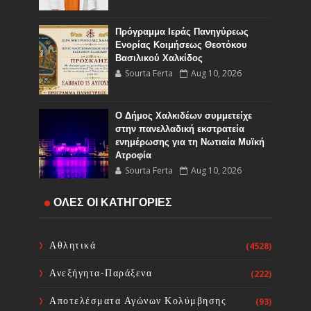
Πρόγραμμα Ιεράς Πανηγύρεως
Ενορίας Κοιμήσεως Θεοτόκου
Βασιλικού Χαλκίδος
Sourta Ferta
Aug 10, 2026
Ο Δήμος Χαλκιδέων συμμετείχε
στην πανελλαδική εκστρατεία
ενημέρωσης για τη Νωτιαία Μυϊκή
Ατροφία
Sourta Ferta
Aug 10, 2026
Πρόγραμμα Εορτασμού Ενορίας
ΟΛΕΣ ΟΙ ΚΑΤΗΓΟΡΙΕΣ
Κοιμήσεως Θεοτόκου Γυμνού
Sourta Ferta
Aug 10, 2026
Αθλητικά
(4528)
Ανεξήγητα-Παράξενα
(222)
Στο πλευρό των πυρόπληκτων το
Ε.Ε.Α.
Αποτελέσματα Αγώνων Κολύμβησης
(93)