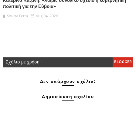
Κατερίνα Καζάνη: «Χωρίς συνολικό σχέδιο η κυβερνητική
πολιτική για την Εύβοια»
Sourta Ferta
Aug 04, 2026
Σχόλιο με χρήση !!
BLOGGER
Δεν υπάρχουν σχόλια:
Δημοσίευση σχολίου