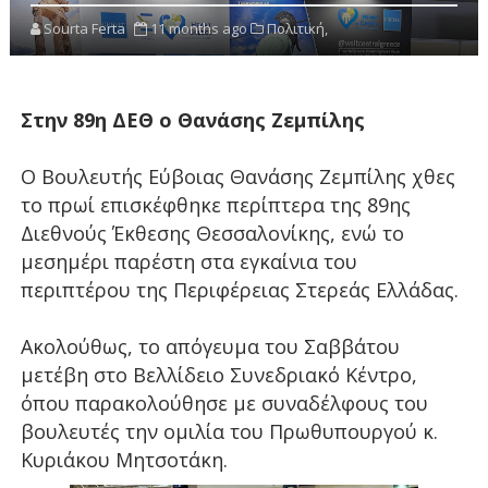
Sourta Ferta
11 months ago
Πολιτική,
Στην 89η ΔΕΘ ο Θανάσης Ζεμπίλης
Ο Βουλευτής Εύβοιας Θανάσης Ζεμπίλης χθες
το πρωί επισκέφθηκε περίπτερα της 89ης
Διεθνούς Έκθεσης Θεσσαλονίκης, ενώ το
μεσημέρι παρέστη στα εγκαίνια του
περιπτέρου της Περιφέρειας Στερεάς Ελλάδας.
Ακολούθως, το απόγευμα του Σαββάτου
μετέβη στο Βελλίδειο Συνεδριακό Κέντρο,
όπου παρακολούθησε με συναδέλφους του
βουλευτές την ομιλία του Πρωθυπουργού κ.
Κυριάκου Μητσοτάκη.