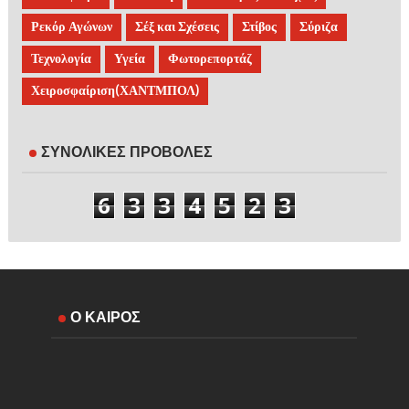
Ρεκόρ Αγώνων
Σέξ και Σχέσεις
Στίβος
Σύριζα
Τεχνολογία
Υγεία
Φωτορεπορτάζ
Χειροσφαίριση(ΧΑΝΤΜΠΟΛ)
ΣΥΝΟΛΙΚΕΣ ΠΡΟΒΟΛΕΣ
6
3
3
4
5
2
3
Ο ΚΑΙΡΟΣ