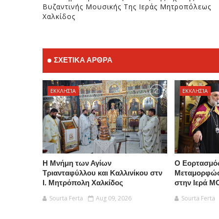
Βυζαντινής Μουσικής Της Ιεράς Μητροπόλεως
Χαλκίδος
ΣΧΕΤΙΚΑ ΑΡΘΡΑ
ΕΚΚΛΗΣΊΑ
ΕΚΚΛΗΣΊΑ
Η Μνήμη των Αγίων
Ο Εορτασμό
Τριανταφύλλου και Καλλινίκου στν
Μεταμορφώσ
Ι. Μητρόπολη Χαλκίδος
στην Ιερά Μ
Sourta Ferta
Aug 09, 2026
Sourta Ferta