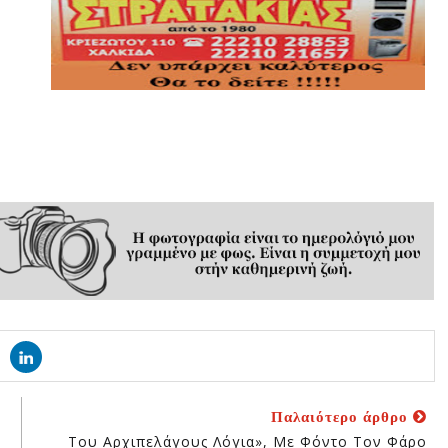
Παλαιότερο άρθρο
Του Αρχιπελάγους Λόγια», Με Φόντο Τον Φάρο