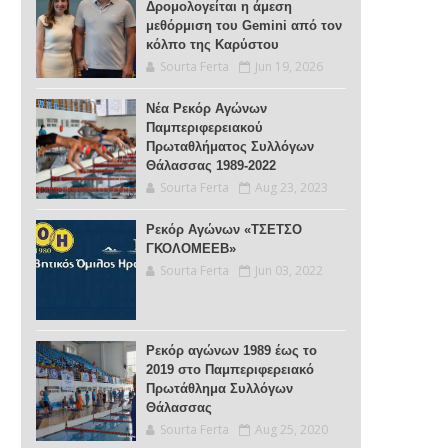
Δρομολογείται η άμεση
μεθόρμιση του Gemini από τον
κόλπο της Καρύστου
Sourta Ferta
Jun 19, 2026
Νέα Ρεκόρ Αγώνων
Παμπεριφερειακού
Πρωταθλήματος Συλλόγων
Θάλασσας 1989-2022
Sourta Ferta
Aug 23, 2023
Ρεκόρ Αγώνων «ΤΣΕΤΣΟ
ΓΚΟΛΟΜΕΕΒ»
Sourta Ferta
Jun 03, 2022
Ρεκόρ αγώνων 1989 έως το
2019 στο Παμπεριφερειακό
Πρωτάθλημα Συλλόγων
Θάλασσας
Sourta Ferta
Aug 25, 2020