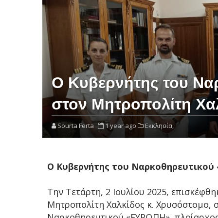
Ο Κυβερνήτης του Ν
στον Μητροπολίτη Χα
Sourta Ferta
1 year ago
Εκκλησία,
Ο Κυβερνήτης του Ναρκοθηρευτικού
Την Τετάρτη, 2 Ιουλίου 2025, επισκέφθ
Μητροπολίτη Χαλκίδος κ. Χρυσόστομο, σ
Ναρκοθηρευτικού «ΕΥΡΩΠΗ», πλοίαρχος