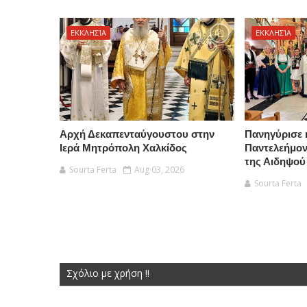
ΕΚΚΛΗΣΊΑ
ΕΚΚΛΗΣΊΑ
Αρχή Δεκαπενταύγουστου στην
Πανηγύρισε 
Ιερά Μητρόπολη Χαλκίδος
Παντελεήμο
της Αιδηψού
Sourta Ferta
Aug 03, 2026
Sourta Ferta
Σχόλιο με χρήση !!