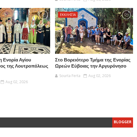
ΕΚΚΛΗΣΊΑ
η Ενορία Αγίου
Στο Βορειότερο Τμήμα της Ενορίας
νος της Λουτροπόλεως
Ωρεών Εύβοιας την Αργυρόνησο
Sourta Ferta
Aug 02, 2026
Aug 02, 2026
BLOGGER