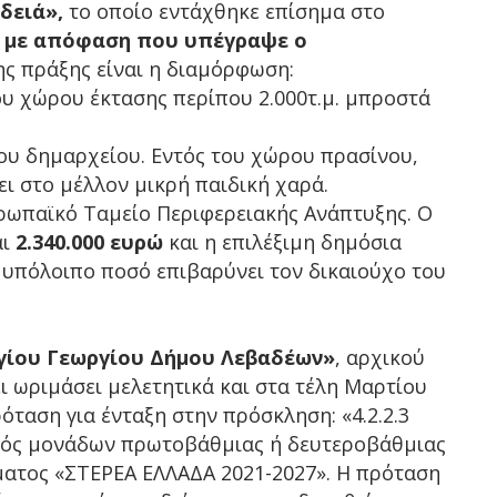
δειά»,
το οποίο εντάχθηκε επίσημα στο
»
με απόφαση που υπέγραψε ο
της πράξης είναι η διαμόρφωση:
ρου χώρου έκτασης περίπου 2.000τ.μ. μπροστά
του δημαρχείου. Εντός του χώρου πρασίνου,
ει στο μέλλον μικρή παιδική χαρά.
ρωπαϊκό Ταμείο Περιφερειακής Ανάπτυξης. Ο
αι
2.340.000 ευρώ
και η επιλέξιμη δημόσια
ο υπόλοιπο ποσό επιβαρύνει τον δικαιούχο του
γίου Γεωργίου Δήμου Λεβαδέων»
, αρχικού
ει ωριμάσει μελετητικά και στα τέλη Μαρτίου
αση για ένταξη στην πρόσκληση: «4.2.2.3
σμός μονάδων πρωτοβάθμιας ή δευτεροβάθμιας
ματος «ΣΤΕΡΕΑ ΕΛΛΑΔΑ 2021-2027». Η πρόταση