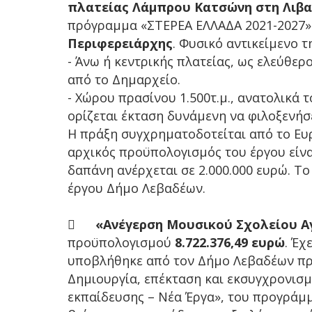
πλατείας Λάμπρου Κατσώνη στη Λιβα
πρόγραμμα «ΣΤΕΡΕΑ ΕΛΛΑΔΑ 2021-2027
Περιφερειάρχης
. Φυσικό αντικείμενο 
- Άνω ή κεντρικής πλατείας, ως ελεύθε
από το Δημαρχείο.
- Χώρου πρασίνου 1.500τ.μ., ανατολικά 
ορίζεται έκταση δυνάμενη να φιλοξενήσ
Η πράξη συγχρηματοδοτείται από το Ευ
αρχικός προϋπολογισμός του έργου είν
δαπάνη ανέρχεται σε 2.000.000 ευρώ. Τ
έργου Δήμο Λεβαδέων.

«Ανέγερση Μουσικού Σχολείου Α
προϋπολογισμού
8.722.376,49 ευρώ
. Έχ
υποβλήθηκε από τον Δήμο Λεβαδέων πρότ
Δημιουργία, επέκταση και εκσυγχρονι
εκπαίδευσης – Νέα Έργα», του προγράμ