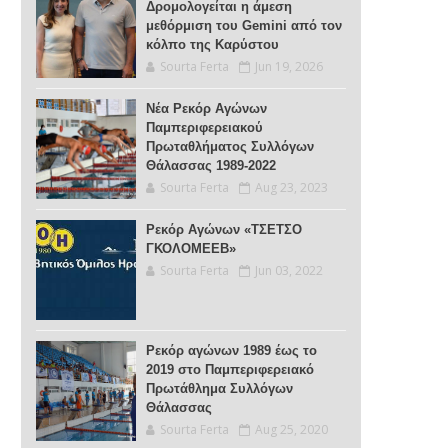
Δρομολογείται η άμεση
μεθόρμιση του Gemini από τον
κόλπο της Καρύστου
Sourta Ferta
Jun 19, 2026
Νέα Ρεκόρ Αγώνων
Παμπεριφερειακού
Πρωταθλήματος Συλλόγων
Θάλασσας 1989-2022
Sourta Ferta
Aug 23, 2023
Ρεκόρ Αγώνων «ΤΣΕΤΣΟ
ΓΚΟΛΟΜΕΕΒ»
Sourta Ferta
Jun 03, 2022
Ρεκόρ αγώνων 1989 έως το
2019 στο Παμπεριφερειακό
Πρωτάθλημα Συλλόγων
Θάλασσας
Sourta Ferta
Aug 25, 2020