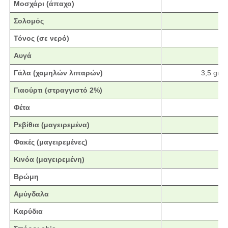
Μοσχάρι (άπαχο)
Σολομός
Τόνος (σε νερό)
Αυγά
Γάλα (χαμηλών λιπαρών)
3,5 gr. 
Γιαούρτι (στραγγιστό 2%)
Φέτα
Ρεβίθια (μαγειρεμένα)
Φακές (μαγειρεμένες)
Κινόα (μαγειρεμένη)
Βρώμη
Αμύγδαλα
Καρύδια