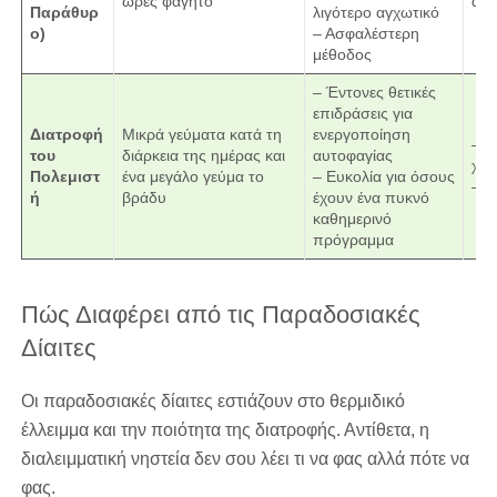
ώρες φαγητό
αυσ
Παράθυρ
λιγότερο αγχωτικό
ο)
– Ασφαλέστερη
μέθοδος
– Έντονες θετικές
επιδράσεις για
Διατροφή
Μικρά γεύματα κατά τη
ενεργοποίηση
– Δ
του
διάρκεια της ημέρας και
αυτοφαγίας
χρε
Πολεμιστ
ένα μεγάλο γεύμα το
– Ευκολία για όσους
– Ρ
ή
βράδυ
έχουν ένα πυκνό
καθημερινό
πρόγραμμα
Πώς Διαφέρει από τις Παραδοσιακές
Δίαιτες
Οι παραδοσιακές δίαιτες εστιάζουν στο θερμιδικό
έλλειμμα και την ποιότητα της διατροφής. Αντίθετα, η
διαλειμματική νηστεία δεν σου λέει τι να φας αλλά πότε να
φας.