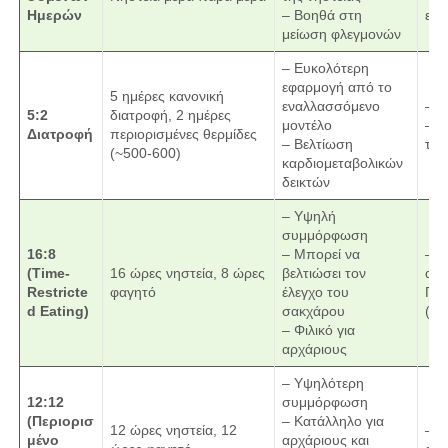
Ημερών
– Βοηθά στη
ευπ
μείωση φλεγμονών
– Ευκολότερη
εφαρμογή από το
5 ημέρες κανονική
εναλλασσόμενο
– Π
5:2
διατροφή, 2 ημέρες
μοντέλο
– Μ
Διατροφή
περιορισμένες θερμίδες
– Βελτίωση
τις
(~500-600)
καρδιομεταβολικών
δεικτών
– Υψηλή
συμμόρφωση
16:8
– Μπορεί να
– Δ
(Time-
16 ώρες νηστεία, 8 ώρες
βελτιώσει τον
αυξ
Restricte
φαγητό
έλεγχο του
Πιθ
d Eating)
σακχάρου
(μι
– Φιλικό για
αρχάριους
– Υψηλότερη
12:12
συμμόρφωση
(Περιορισ
– Κατάλληλο για
12 ώρες νηστεία, 12
– Μ
μένο
αρχάριους και