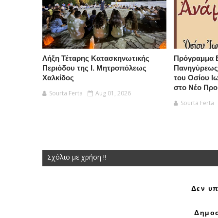
Λήξη Τέταρης Κατασκηνωτικής
Πρόγραμμα 
Περιόδου της Ι. Μητροπόλεως
Πανηγύρεως
Χαλκίδος
του Οσίου 
στο Νέο Προ
Sourta Ferta
Aug 01, 2026
Sourta Ferta
Σχόλιο με χρήση !!
Δεν υπ
Δημοσ