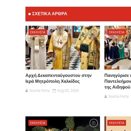
ΣΧΕΤΙΚΑ ΑΡΘΡΑ
ΕΚΚΛΗΣΊΑ
ΕΚΚΛΗΣΊΑ
Αρχή Δεκαπενταύγουστου στην
Πανηγύρισε 
Ιερά Μητρόπολη Χαλκίδος
Παντελεήμο
της Αιδηψού
Sourta Ferta
Aug 03, 2026
Sourta Ferta
ΕΚΚΛΗΣΊΑ
ΕΚΚΛΗΣΊΑ