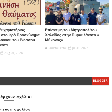
Ευχαριστήριας
Επίσκεψη του Μητροπολίτου
 στο Ιερό Προσκύνημα
Χαλκίδος στην Πυραυλάκατο «
Ιωάννου του Ρώσσου
Μύκονος»
κόπι
Sourta Ferta
Jul 31, 2026
Aug 01, 2026
BLOGGER
άρχουν σχόλια:
ίευση σχολίου