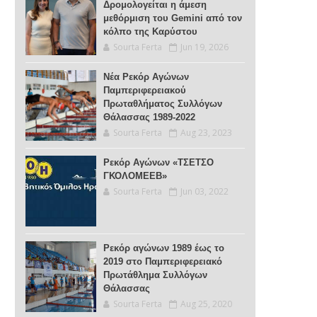
Δρομολογείται η άμεση
μεθόρμιση του Gemini από τον
κόλπο της Καρύστου
Sourta Ferta
Jun 19, 2026
Νέα Ρεκόρ Αγώνων
Παμπεριφερειακού
Πρωταθλήματος Συλλόγων
Θάλασσας 1989-2022
Sourta Ferta
Aug 23, 2023
Ρεκόρ Αγώνων «ΤΣΕΤΣΟ
ΓΚΟΛΟΜΕΕΒ»
Sourta Ferta
Jun 03, 2022
Ρεκόρ αγώνων 1989 έως το
2019 στο Παμπεριφερειακό
Πρωτάθλημα Συλλόγων
Θάλασσας
Sourta Ferta
Aug 25, 2020