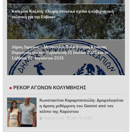
Κατερίνα Καζάνη: «Χωρίς συνολικό σχέδιο η κυβερνητική
πολιτική για την Εύβοια»
Δήμος Διρφύων – Μεσσαπίων Πολύ Υψηλός Κίνδυνος
Πυρκαγιάς για την Παρασκευή 31 Ιουλίου 2026 και το
Σάββατο 01 Αυγούστου 2026
ΡΕΚΟΡ ΑΓΩΝΩΝ ΚΟΛΥΜΒΗΣΗΣ
Κωνσταντίνα Καραμπατσώλη: Δρομολογείται
η άμεση μεθόρμιση του Gemini από τον
κόλπο της Καρύστου
Sourta Ferta
Jun 19, 2026