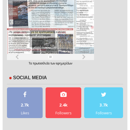
Τα
πρωτοσέλιδα
των
εφημερίδων
SOCIAL MEDIA
2.7k
2.4k
3.7k
Likes
Followers
Followers