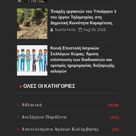
Έναρξη εργασιών του Υποέργου 1
του έργου Τηλεμετρίας στη
Δημοτική Κοινότητα Καμαρίτσας
Sourta Ferta
Aug 06, 2026
Κοινή Επιστολή Ιατρικών
Συλλόγων Χώρας: Άμεση
επίσπευση των διαδικασιών και
ορισμός ημερομηνίας διεξαγωγής
εκλογών
Sourta Ferta
Aug 06, 2026
ΟΛΕΣ ΟΙ ΚΑΤΗΓΟΡΙΕΣ
ΦΑΝΗΣ ΣΠΑΝΟΣ: «Ενισχύουμε
ΕΚΑΒ και Κέντρα Υγείας με 34 νέα
ασθενοφόρα. Διεκδικούμε γιατρούς
Αθλητικά
(4528)
και νοσηλευτές για τις δομές Υγείας
της Στερεάς Ελλάδας»
Ανεξήγητα-Παράξενα
(222)
Sourta Ferta
Aug 05, 2026
Αποτελέσματα Αγώνων Κολύμβησης
(93)
Πολύ υψηλός κίνδυνος πυρκαγιάς