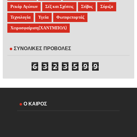
Ρεκόρ Αγώνων
Σέξ και Σχέσεις
Στίβος
Σύριζα
Τεχνολογία
Υγεία
Φωτορεπορτάζ
Χειροσφαίριση(ΧΑΝΤΜΠΟΛ)
ΣΥΝΟΛΙΚΕΣ ΠΡΟΒΟΛΕΣ
6
3
2
3
5
9
9
Ο ΚΑΙΡΟΣ