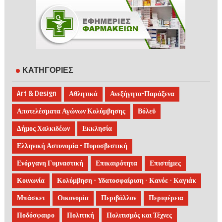
ΚΑΤΗΓΟΡΙΕΣ
Art & Design
Αθλητικά
Ανεξήγητα-Παράξενα
Αποτελέσματα Αγώνων Κολύμβησης
Βόλεϋ
Δήμος Χαλκιδέων
Εκκλησία
Ελληνική Αστυνομία - Πυροσβεστική
Ενόργανη Γυμναστική
Επικαιρότητα
Επιστήμες
Κοινωνία
Κολύμβηση - Υδατοσφαίριση - Κανόε - Καγιάκ
Μπάσκετ
Οικονομία
Περιβάλλον
Περιφέρεια
Ποδόσφαιρο
Πολιτική
Πολιτισμός και Τέχνες