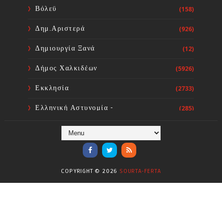
(κατηγορίας 4) την Πέμπτη 6
Βόλεϋ
(158)
Αυγούστου 2026 στον Δήμο
Χαλκιδέων
Δημ.Αριστερά
(926)
Sourta Ferta
Aug 05, 2026
Δημιουργία Ξανά
(12)
Δήμος Χαλκιδέων
(5926)
Εκκλησία
(2733)
Ελληνική Αστυνομία -
(285)
Πυροσβεστική
Ενόργανη Γυμναστική
(59)
Επικαιρότητα
(284)
COPYRIGHT ©
2026
SOURTA-FERTA
Επιστήμες
(353)
Θερμοηλεκτρική
(1)
Κίνημα
(16)