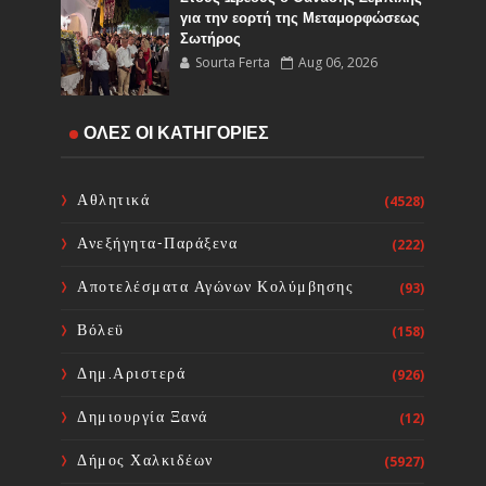
για την εορτή της Μεταμορφώσεως
Σωτήρος
Sourta Ferta
Aug 06, 2026
Έναρξη εργασιών του Υποέργου 1
ΟΛΕΣ ΟΙ ΚΑΤΗΓΟΡΙΕΣ
του έργου Τηλεμετρίας στη
Δημοτική Κοινότητα Καμαρίτσας
Sourta Ferta
Aug 06, 2026
Αθλητικά
(4528)
Ανεξήγητα-Παράξενα
(222)
Κοινή Επιστολή Ιατρικών
Συλλόγων Χώρας: Άμεση
Αποτελέσματα Αγώνων Κολύμβησης
(93)
επίσπευση των διαδικασιών και
ορισμός ημερομηνίας διεξαγωγής
Βόλεϋ
(158)
εκλογών
Sourta Ferta
Aug 06, 2026
Δημ.Αριστερά
(926)
Δημιουργία Ξανά
(12)
Δήμος Χαλκιδέων
(5927)