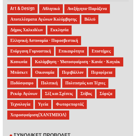
Art & Design
Αθλητικά
Ανεξήγητα-Παράξενα
Αποτελέσματα Αγώνων Κολύμβησης
Βόλεϋ
Δήμος Χαλκιδέων
Εκκλησία
Ελληνική Αστυνομία - Πυροσβεστική
Ενόργανη Γυμναστική
Επικαιρότητα
Επιστήμες
Κοινωνία
Κολύμβηση - Υδατοσφαίριση - Κανόε - Καγιάκ
Μπάσκετ
Οικονομία
Περιβάλλον
Περιφέρεια
Ποδόσφαιρο
Πολιτική
Πολιτισμός και Τέχνες
Ρεκόρ Αγώνων
Σέξ και Σχέσεις
Στίβος
Σύριζα
Τεχνολογία
Υγεία
Φωτορεπορτάζ
Χειροσφαίριση(ΧΑΝΤΜΠΟΛ)
ΣΥΝΟΛΙΚΕΣ ΠΡΟΒΟΛΕΣ