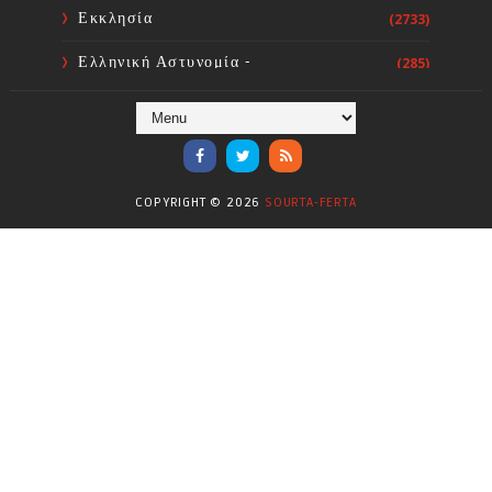
Εκκλησία
(2733)
Ελληνική Αστυνομία -
(285)
Πυροσβεστική
Ενόργανη Γυμναστική
(59)
Επικαιρότητα
(284)
COPYRIGHT ©
2026
SOURTA-FERTA
Επιστήμες
(353)
Θερμοηλεκτρική
(1)
Κίνημα
(16)
Κοινωνία
(6330)
Κολύμβηση - Υδατοσφαίριση -
(1025)
Κανόε - Καγιάκ
Μπάσκετ
(77)