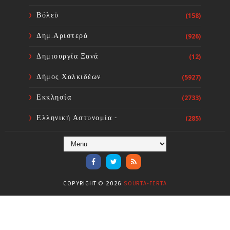
υποβιβασμού του 3/θ ολοήμερου
Δημοτικού Σχολείου Οξυλίθου σε 2/
Βόλεϋ
(158)
θ
Sourta Ferta
Aug 07, 2026
Δημ.Αριστερά
(926)
Δημιουργία Ξανά
(12)
Δήμος Χαλκιδέων
(5927)
Εκκλησία
(2733)
Ελληνική Αστυνομία -
(285)
Πυροσβεστική
Ενόργανη Γυμναστική
(59)
Επικαιρότητα
(284)
COPYRIGHT ©
2026
SOURTA-FERTA
Επιστήμες
(353)
Θερμοηλεκτρική
(1)