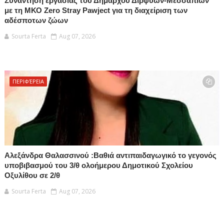
Συνάντηση εργασίας του Δημάρχου Διρφύων-Μεσσαπίων
με τη ΜΚΟ Zero Stray Pawject για τη διαχείριση των
αδέσποτων ζώων
Sourta Ferta
Aug 07, 2026
ΠΕΡΙΦΈΡΕΙΑ
Αλεξάνδρα Θαλασσινού :Βαθιά αντιπαιδαγωγικό το γεγονός
υποβιβασμού του 3/θ ολοήμερου Δημοτικού Σχολείου
Οξυλίθου σε 2/θ
Sourta Ferta
Aug 07, 2026