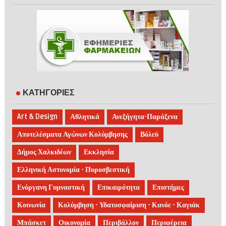
ΚΑΤΗΓΟΡΙΕΣ
Art & Design
Αθλητικά
Ανεξήγητα-Παράξενα
Αποτελέσματα Αγώνων Κολύμβησης
Βόλεϋ
Δήμος Χαλκιδέων
Εκκλησία
Ελληνική Αστυνομία - Πυροσβεστική
Ενόργανη Γυμναστική
Επικαιρότητα
Επιστήμες
Κοινωνία
Κολύμβηση - Υδατοσφαίριση - Κανόε - Καγιάκ
Μπάσκετ
Οικονομία
Περιβάλλον
Περιφέρεια