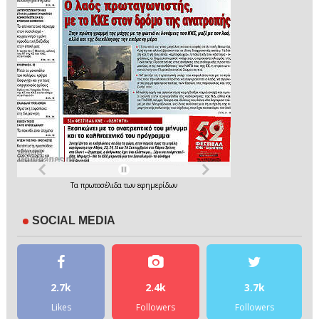
Τα
πρωτοσέλιδα
των
εφημερίδων
SOCIAL MEDIA
2.7k
2.4k
3.7k
Likes
Followers
Followers