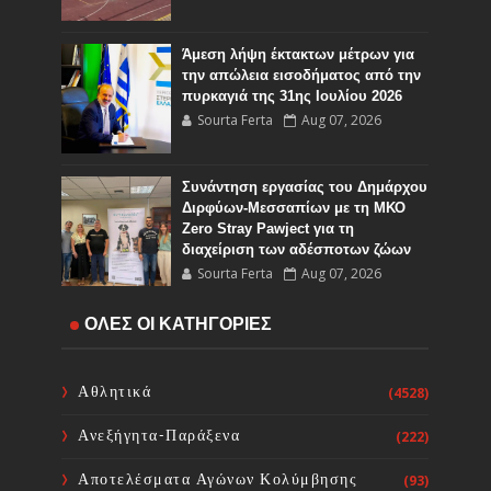
Άμεση λήψη έκτακτων μέτρων για
την απώλεια εισοδήματος από την
πυρκαγιά της 31ης Ιουλίου 2026
Sourta Ferta
Aug 07, 2026
Συνάντηση εργασίας του Δημάρχου
Διρφύων-Μεσσαπίων με τη ΜΚΟ
Zero Stray Pawject για τη
διαχείριση των αδέσποτων ζώων
Sourta Ferta
Aug 07, 2026
Έρχονται πόλεμοι για το νερό; Ο
ΟΛΕΣ ΟΙ ΚΑΤΗΓΟΡΙΕΣ
κόσμος μπήκε στην εποχή της
«υδατικής χρεοκοπίας»
Sourta Ferta
Aug 07, 2026
Αθλητικά
(4528)
Ανεξήγητα-Παράξενα
(222)
Αλεξάνδρα Θαλασσινού :Βαθιά
αντιπαιδαγωγικό το γεγονός
Αποτελέσματα Αγώνων Κολύμβησης
(93)