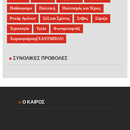
Ποδόσφαιρο
Πολιτική
Πολιτισμός και Τέχνες
Ρεκόρ Αγώνων
Σέξ και Σχέσεις
Στίβος
Σύριζα
Τεχνολογία
Υγεία
Φωτορεπορτάζ
Χειροσφαίριση(ΧΑΝΤΜΠΟΛ)
ΣΥΝΟΛΙΚΕΣ ΠΡΟΒΟΛΕΣ
Ο ΚΑΙΡΟΣ