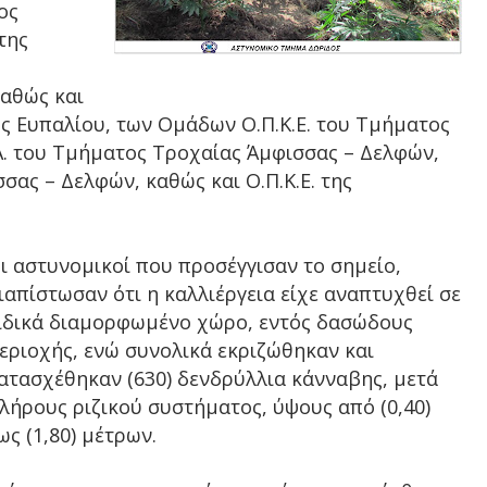
ος
της
καθώς και
 Ευπαλίου, των Ομάδων Ο.Π.Κ.Ε. του Τμήματος
Α. του Τμήματος Τροχαίας Άμφισσας – Δελφών,
σας – Δελφών, καθώς και Ο.Π.Κ.Ε. της
ι αστυνομικοί που προσέγγισαν το σημείο,
ιαπίστωσαν ότι η καλλιέργεια είχε αναπτυχθεί σε
ιδικά διαμορφωμένο χώρο, εντός δασώδους
εριοχής, ενώ συνολικά εκριζώθηκαν και
ατασχέθηκαν (630) δενδρύλλια κάνναβης, μετά
λήρους ριζικού συστήματος, ύψους από (0,40)
ως (1,80) μέτρων.