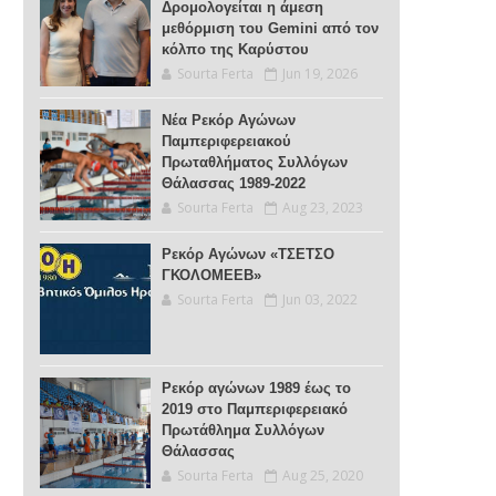
Δρομολογείται η άμεση
μεθόρμιση του Gemini από τον
κόλπο της Καρύστου
Sourta Ferta
Jun 19, 2026
Νέα Ρεκόρ Αγώνων
Παμπεριφερειακού
Πρωταθλήματος Συλλόγων
Θάλασσας 1989-2022
Sourta Ferta
Aug 23, 2023
Ρεκόρ Αγώνων «ΤΣΕΤΣΟ
ΓΚΟΛΟΜΕΕΒ»
Sourta Ferta
Jun 03, 2022
Ρεκόρ αγώνων 1989 έως το
2019 στο Παμπεριφερειακό
Πρωτάθλημα Συλλόγων
Θάλασσας
Sourta Ferta
Aug 25, 2020